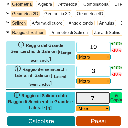
↳
Geometria
Algebra
Aritmetica
Combinatoria
​Di Più
⤿
Geometria 2D
Geometria 3D
Geometria 4D
⤿
Salinon
A forma di cuore
Angolo tondo
Annulus
​Di 
⤿
Raggio di Salinon
Perimetro di Salinon
Zona di Salinon
+10%
ⓘ
Raggio del Grande
-10%
Semicerchio di Salinon [r
Large
]
Semicircle
+10%
ⓘ
Raggio dei semicerchi
-10%
laterali di Salinon [r
Lateral
]
Semicircles
ⓘ
Raggio di Salinon dato
⎘
Copia
Raggio di Semicerchio Grande e
Laterale [r
]
i
Passi