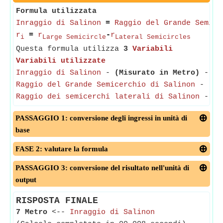
Formula utilizzata
Inraggio di Salinon
=
Raggio del Grande Semice
r
=
r
-
r
i
Large Semicircle
Lateral Semicircles
Questa formula utilizza
3
Variabili
Variabili utilizzate
Inraggio di Salinon
-
(Misurato in Metro)
- Inr
Raggio del Grande Semicerchio di Salinon
-
(Mi
Raggio dei semicerchi laterali di Salinon
-
(M
PASSAGGIO 1: conversione degli ingressi in unità di
base
FASE 2: valutare la formula
PASSAGGIO 3: conversione del risultato nell'unità di
output
RISPOSTA FINALE
7 Metro
<--
Inraggio di Salinon