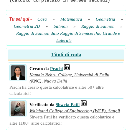
(Calcolo completato in 00.008 secondi)
Tu sei qui
-
Casa
»
Matematica
»
Geometria
»
Geometria 2D
»
Salinon
»
Raggio di Salinon
»
Raggio di Salinon dato Raggio di Semicerchio Grande e
Laterale
Titoli di coda
Creato da
Prachi
Kamala Nehru College, Università di Delhi
(KNC)
,
Nuova Delhi
Prachi ha creato questa calcolatrice e altre 50+ altre
calcolatrici!
Verificato da
Shweta Patil
Walchand College of Engineering
(WCE)
,
Sangli
Shweta Patil ha verificato questa calcolatrice e
altre 1100+ altre calcolatrici!