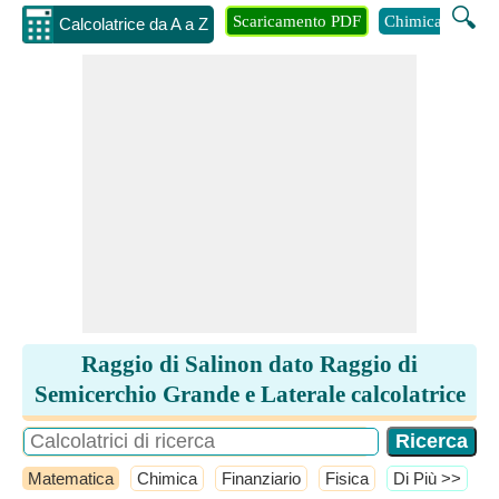
🔍
Scaricamento PDF
Chimica
Inge
Calcolatrice da A a Z
Raggio di Salinon dato Raggio di
Semicerchio Grande e Laterale calcolatrice
Matematica
Chimica
Finanziario
Fisica
​Di Più >>