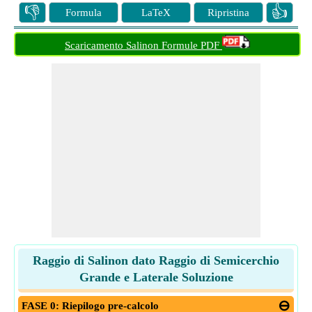
👎
👍
Formula
LaTeX
Ripristina
Scaricamento Salinon Formule PDF
Raggio di Salinon dato Raggio di Semicerchio
Grande e Laterale Soluzione
FASE 0: Riepilogo pre-calcolo