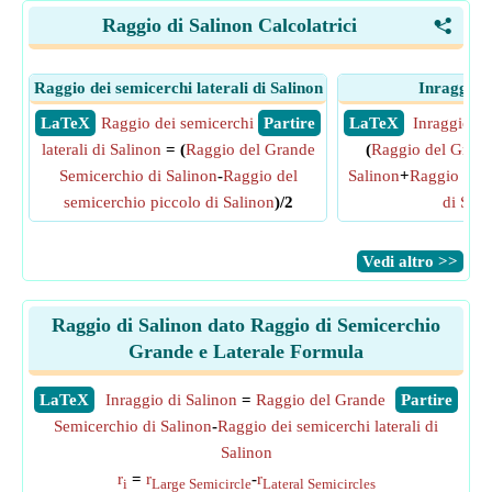
Raggio di Salinon Calcolatrici
<
Raggio dei semicerchi laterali di Salinon
Inraggio d
​ LaTeX
Raggio dei semicerchi
​ Partire
​ LaTeX
Inraggio di
laterali di Salinon
= (
Raggio del Grande
(
Raggio del Grand
Semicerchio di Salinon
-
Raggio del
Salinon
+
Raggio del 
semicerchio piccolo di Salinon
)/2
di Sali
​Vedi altro >>
Raggio di Salinon dato Raggio di Semicerchio
Grande e Laterale Formula
​LaTeX
Inraggio di Salinon
=
Raggio del Grande
​Partire
Semicerchio di Salinon
-
Raggio dei semicerchi laterali di
Salinon
r
=
r
-
r
i
Large Semicircle
Lateral Semicircles