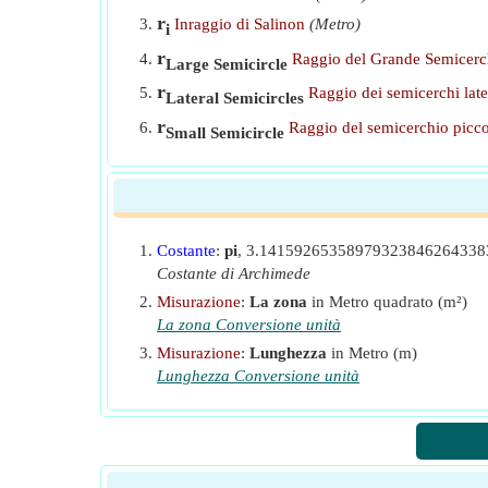
r
Inraggio di Salinon
(Metro)
i
r
Raggio del Grande Semicerch
Large Semicircle
r
Raggio dei semicerchi late
Lateral Semicircles
r
Raggio del semicerchio picco
Small Semicircle
Costante
:
pi
, 3.1415926535897932384626433
Costante di Archimede
Misurazione
:
La zona
in Metro quadrato (m²)
La zona Conversione unità
Misurazione
:
Lunghezza
in Metro (m)
Lunghezza Conversione unità