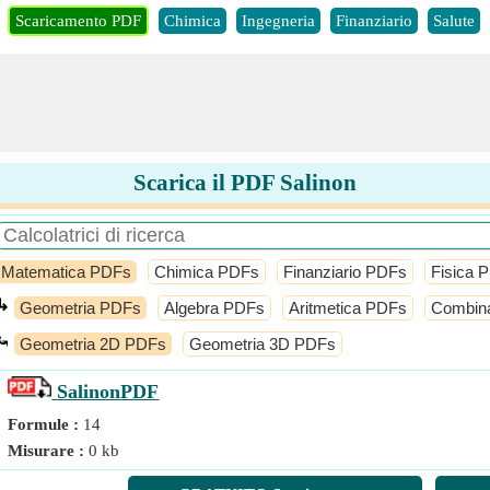
Scaricamento PDF
Chimica
Ingegneria
Finanziario
Salute
Scarica il PDF Salinon
Matematica PDFs
Chimica PDFs
Finanziario PDFs
Fisica 
↳
Geometria PDFs
Algebra PDFs
Aritmetica PDFs
Combina
⤿
Geometria 2D PDFs
Geometria 3D PDFs
Salinon
PDF
Formule :
14
Misurare :
0 kb