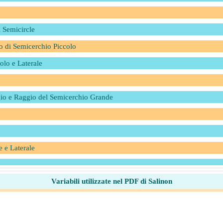
l Semicircle
o di Semicerchio Piccolo
olo e Laterale
ggio e Raggio del Semicerchio Grande
 e Laterale
Variabili utilizzate nel PDF di Salinon