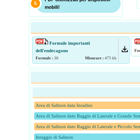
mobili!
Formule importanti
dell'endecagono
Fo
Formule :
30
Misurare :
475
kb
Area di Salinon data Inradius
Area di Salinon dato Raggio di Laterale e Grande Se
Area di Salinon dato Raggio di Laterale e Piccolo Se
Inraggio di Salinon