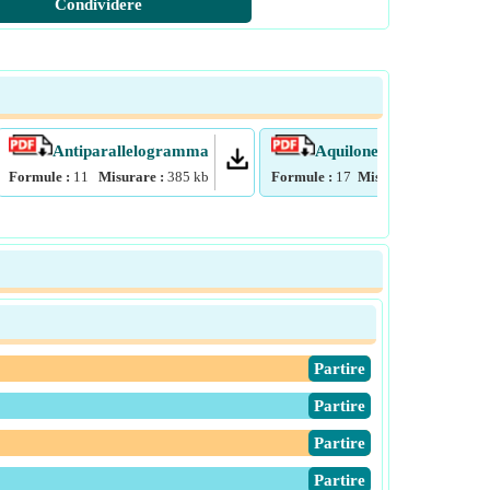
Condividere
Antiparallelogramma
Aquilone
Formule :
11
Misurare :
385
kb
Formule :
17
Misurare :
434
kb
​Partire
​Partire
​Partire
​Partire