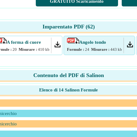
GRATUITO Scaricamento
Imparentato PDF (
62
)
A forma di cuore
Angolo tondo
rmule :
20
Misurare :
410
kb
Formule :
24
Misurare :
443
kb
Contenuto del PDF di Salinon
Elenco di 14 Salinon Formule
micerchio
micerchio