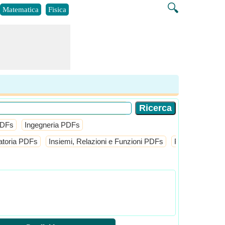
🔍
Matematica
Fisica
PDFs
Ingegneria PDFs
toria PDFs
Insiemi, Relazioni e Funzioni PDFs
Probabilità e d