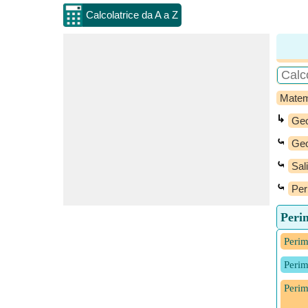
Calcolatrice da A a Z
Matem
↳
Geo
⤿
Geo
⤿
Sal
⤿
Per
Perim
Perim
Perim
Perim