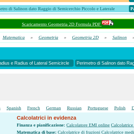
etro di Salinon dato Raggio di Semicerchio Piccolo e Laterale
​ 
Scaricamento Geometria 2D Formula PDF
Matematica
»
Geometria
»
Geometria 2D
»
Salinon
adius e Radius of Lateral Semicircle
Perimetro di Salinon dato Rag
h
Spanish
French
German
Russian
Portuguese
Polish
D
Calcolatrici in evidenza
Finanza e pianificazione:
Calcolatore EMI online
Calcolatrice
Matematica di base:
Calcolatrice di frazioni
Calcolatrice med