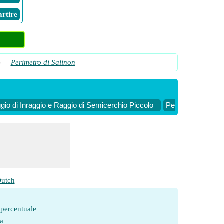
Partire
»
Perimetro di Salinon
gio di Inraggio e Raggio di Semicerchio Piccolo
Perimetro di Sali
utch
 percentuale
ia