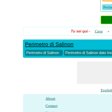
Perim
Tu sei qui
-
Casa
»
Perimetro di Salinon
Perimetro di Salinon
Perimetro di Salinon dato Inr
Englis
About
Contact