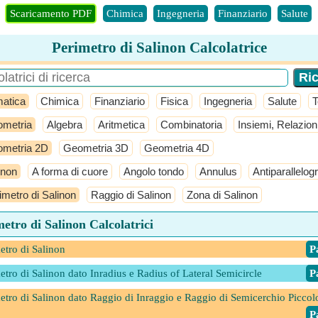
Scaricamento PDF
Chimica
Ingegneria
Finanziario
Salute
Perimetro di Salinon Calcolatrice
atica
Chimica
Finanziario
Fisica
Ingegneria
Salute
T
metria
Algebra
Aritmetica
Combinatoria
Insiemi, Relazion
metria 2D
Geometria 3D
Geometria 4D
inon
A forma di cuore
Angolo tondo
Annulus
Antiparallelo
imetro di Salinon
Raggio di Salinon
Zona di Salinon
etro di Salinon Calcolatrici
etro di Salinon
​ 
etro di Salinon dato Inradius e Radius of Lateral Semicircle
​ 
etro di Salinon dato Raggio di Inraggio e Raggio di Semicerchio Piccol
​ 