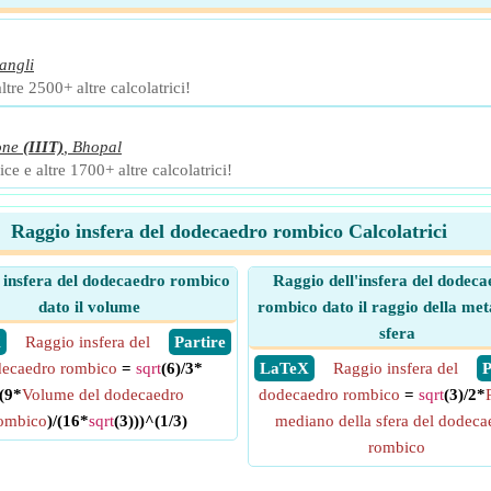
angli
ltre 2500+ altre calcolatrici!
one
(IIIT)
,
Bhopal
ce e altre 1700+ altre calcolatrici!
Raggio insfera del dodecaedro rombico Calcolatrici
 insfera del dodecaedro rombico
Raggio dell'insfera del dodec
dato il volume
rombico dato il raggio della met
sfera
X
Raggio insfera del
​ Partire
ecaedro rombico
=
sqrt
(6)/3*
​ LaTeX
Raggio insfera del
​
((9*
Volume del dodecaedro
dodecaedro rombico
=
sqrt
(3)/2*
ombico
)/(16*
sqrt
(3)))^(1/3)
mediano della sfera del dodeca
rombico