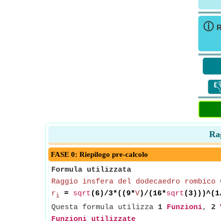
ⓘ
R

Rag
FASE 0: Riepilogo pre-calcolo
Formula utilizzata
Raggio insfera del dodecaedro rombico
r
=
sqrt
(6)/3*((9*
V
)/(16*
sqrt
(3)))^(1
i
Questa formula utilizza
1
Funzioni
,
2
Funzioni utilizzate