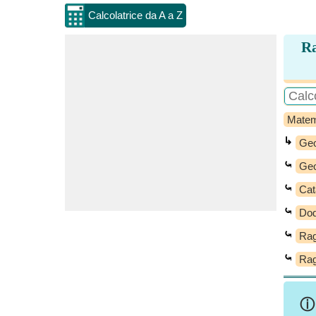
Calcolatrice da A a Z
Ra
Matem
↳
Geo
⤿
Geo
⤿
Cat
⤿
Dod
⤿
Rag
⤿
Rag