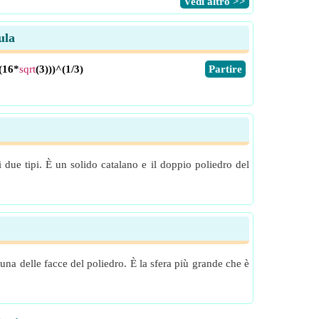
​Vedi altro >>
ula
/(16*
sqrt
(3)))^(1/3)
​Partire
due tipi. È un solido catalano e il doppio poliedro del
cuna delle facce del poliedro. È la sfera più grande che è