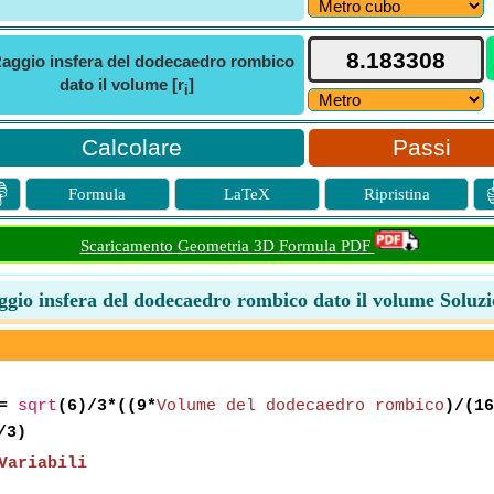
aggio insfera del dodecaedro rombico
dato il volume [r
]
i
Passi

Formula
LaTeX
Ripristina
Scaricamento Geometria 3D Formula PDF
gio insfera del dodecaedro rombico dato il volume Soluz
=
sqrt
(6)/3*((9*
Volume del dodecaedro rombico
)/(16
/3)
Variabili