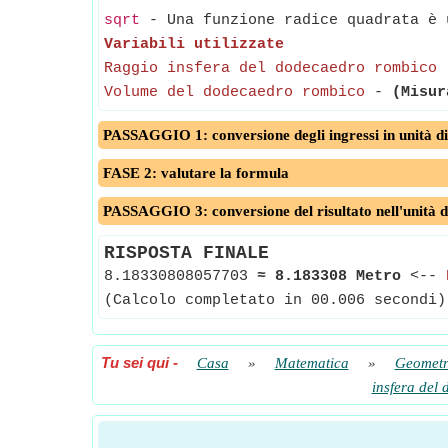
sqrt
- Una funzione radice quadrata è u
Variabili utilizzate
Raggio insfera del dodecaedro rombico
Volume del dodecaedro rombico
-
(Misur
PASSAGGIO 1: conversione degli ingressi in unità di
FASE 2: valutare la formula
PASSAGGIO 3: conversione del risultato nell'unità d
RISPOSTA FINALE
8.18330808057703
≈
8.183308 Metro
<--
(Calcolo completato in 00.006 secondi)
Tu sei qui
-
Casa
»
Matematica
»
Geometr
insfera del