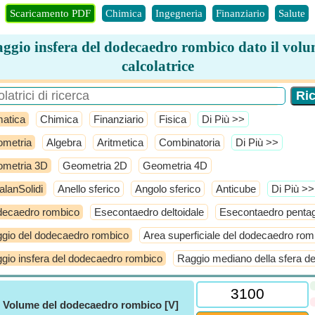
Scaricamento PDF
Chimica
Ingegneria
Finanziario
Salute
ggio insfera del dodecaedro rombico dato il vol
calcolatrice
atica
Chimica
Finanziario
Fisica
​Di Più >>
metria
Algebra
Aritmetica
Combinatoria
​Di Più >>
metria 3D
Geometria 2D
Geometria 4D
alanSolidi
Anello sferico
Angolo sferico
Anticube
​Di Più >>
ecaedro rombico
Esecontaedro deltoidale
Esecontaedro penta
gio del dodecaedro rombico
Area superficiale del dodecaedro rom
gio insfera del dodecaedro rombico
Raggio mediano della sfera d
ⓘ
Volume del dodecaedro rombico [V]