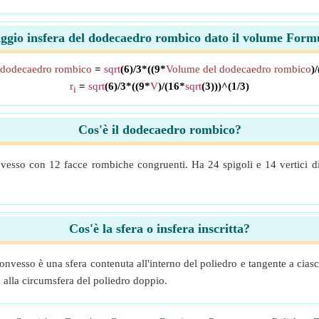
ggio insfera del dodecaedro rombico dato il volume Form
l dodecaedro rombico
=
sqrt
(6)/3*((9*
Volume del dodecaedro rombico
)
r
=
sqrt
(6)/3*((9*
V
)/(16*
sqrt
(3)))^(1/3)
i
Cos'è il dodecaedro rombico?
esso con 12 facce rombiche congruenti. Ha 24 spigoli e 14 vertici di 
Cos'è la sfera o insfera inscritta?
 convesso è una sfera contenuta all'interno del poliedro e tangente a cias
e alla circumsfera del poliedro doppio.