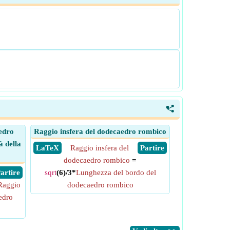
<
aedro
Raggio insfera del dodecaedro rombico
à della
​ LaTeX
Raggio insfera del
​ Partire
dodecaedro rombico
=
 Partire
sqrt
(6)/3*
Lunghezza del bordo del
Raggio
dodecaedro rombico
edro