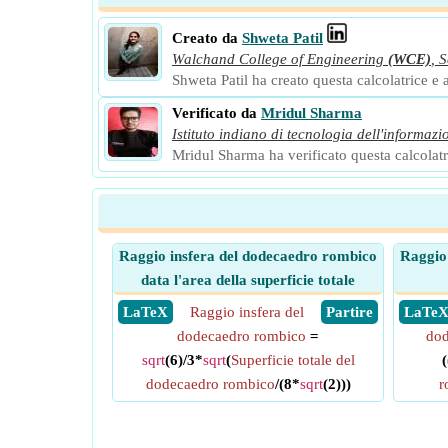
Creato da
Shweta Patil
Walchand College of Engineering
(WCE)
,
S
Shweta Patil ha creato questa calcolatrice e a
Verificato da
Mridul Sharma
Istituto indiano di tecnologia dell'informazi
Mridul Sharma ha verificato questa calcolatri
Raggio insfera del dodecaedro rombico
Raggio
data l'area della superficie totale
​ LaTeX
Raggio insfera del
​ Partire
​ LaTe
dodecaedro rombico
=
dod
sqrt
(6)/3*
sqrt
(
Superficie totale del
dodecaedro rombico
/(8*
sqrt
(2)))
r