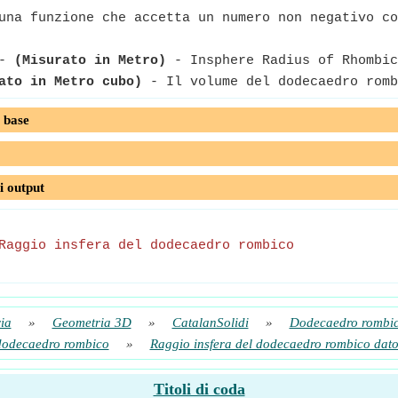
na funzione che accetta un numero non negativo co
-
(Misurato in Metro)
- Insphere Radius of Rhombic
ato in Metro cubo)
- Il volume del dodecaedro romb
 base
i output
Raggio insfera del dodecaedro rombico
ia
»
Geometria 3D
»
CatalanSolidi
»
Dodecaedro rombi
 dodecaedro rombico
»
Raggio insfera del dodecaedro rombico dato
Titoli di coda