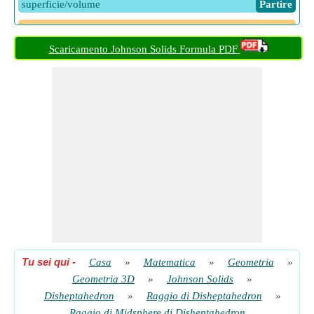
superficie/volume
​ Partire
Raggio mediosfera del Disheptahedron dato il volume
​ Partire
Scaricamento Johnson Solids Formula PDF
Tu sei qui
-
Casa
»
Matematica
»
Geometria
»
Geometria 3D
»
Johnson Solids
»
Disheptahedron
»
Raggio di Disheptahedron
»
Raggio di Midsphere di Disheptahedron