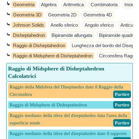
↳
Geometria
Algebra
Aritmetica
Combinatoria
Insiemi
⤿
Geometria 3D
Geometria 2D
Geometria 4D
⤿
Johnson Solids
Anello sferico
Angolo sferico
Anticube
⤿
Disheptahedron
Bipiramide allungata
Bipiramide quadrata
⤿
Raggio di Disheptahedron
Lunghezza del bordo del Disepta
⤿
Raggio di Midsphere di Disheptahedron
Circonsfera Raggio
Raggio di Midsphere di Disheptahedron
Calcolatrici
Raggio della Midsfera del Diseptaedro dato il Raggio della
Circonsfera
​ Partire
Raggio di Midsphere di Disheptahedron
​ Partire
Raggio mediano della sfera del diseptahedro data l'area della
superficie totale
​ Partire
Raggio mediano della sfera del diseptahedro dato il rapporto