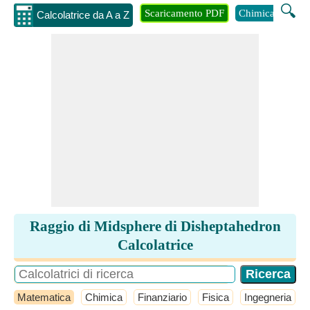
🔍
Scaricamento PDF
Chimica
Inge
Calcolatrice da A a Z
Raggio di Midsphere di Disheptahedron
Calcolatrice
Matematica
Chimica
Finanziario
Fisica
Ingegneria