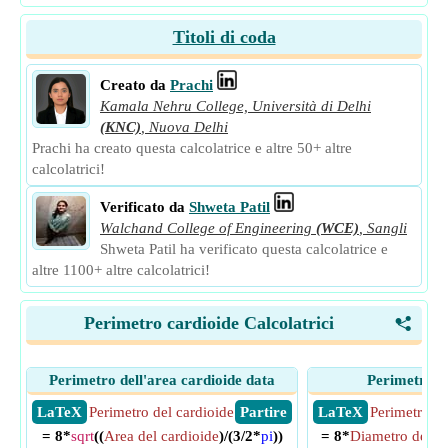
Titoli di coda
Creato da
Prachi
Kamala Nehru College, Università di Delhi
(KNC)
,
Nuova Delhi
Prachi ha creato questa calcolatrice e altre 50+ altre
calcolatrici!
Verificato da
Shweta Patil
Walchand College of Engineering
(WCE)
,
Sangli
Shweta Patil ha verificato questa calcolatrice e
altre 1100+ altre calcolatrici!
Perimetro cardioide Calcolatrici
<
Perimetro dell'area cardioide data
Perimetro d
​ LaTeX
Perimetro del cardioide
​ Partire
​ LaTeX
Perimetro de
= 8*
sqrt
((
Area del cardioide
)/(3/2*
pi
))
= 8*
Diametro del ce