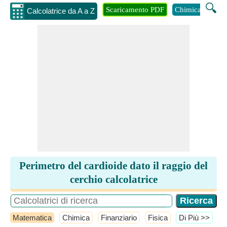
🔍
Scaricamento PDF
Chimica
Inge
Calcolatrice da A a Z
Perimetro del cardioide dato il raggio del
cerchio calcolatrice
Matematica
Chimica
Finanziario
Fisica
​Di Più >>