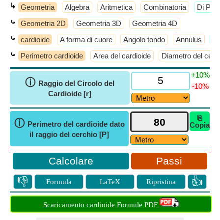
↳
Geometria
Algebra
Aritmetica
Combinatoria
​Di Più
⤿
Geometria 2D
Geometria 3D
Geometria 4D
⤿
cardioide
A forma di cuore
Angolo tondo
Annulus
​D
⤿
Perimetro cardioide
Area del cardioide
Diametro del cerch
+10%
ⓘ
Raggio del Circolo del
-10%
Cardioide [r]
⎘
ⓘ
Perimetro del cardioide dato
Copia
il raggio del cerchio [P]
Passi
👎
👍
Formula
LaTeX
Ripristina
Scaricamento cardioide Formule PDF