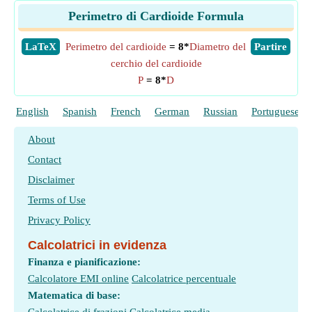
Perimetro di Cardioide Formula
​LaTeX
Perimetro del cardioide
= 8*
Diametro del
​Partire
cerchio del cardioide
P
= 8*
D
English
Spanish
French
German
Russian
Portuguese
About
Contact
Disclaimer
Terms of Use
Privacy Policy
Calcolatrici in evidenza
Finanza e pianificazione:
Calcolatore EMI online
Calcolatrice percentuale
Matematica di base: