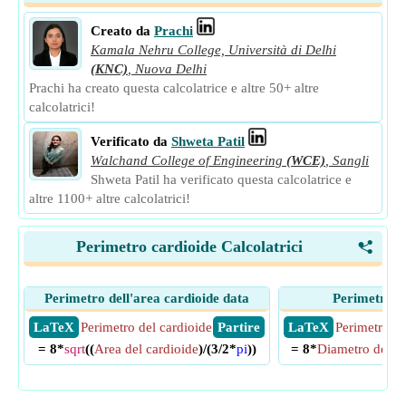
Creato da
Prachi
Kamala Nehru College, Università di Delhi
(KNC)
,
Nuova Delhi
Prachi ha creato questa calcolatrice e altre 50+ altre
calcolatrici!
Verificato da
Shweta Patil
Walchand College of Engineering
(WCE)
,
Sangli
Shweta Patil ha verificato questa calcolatrice e
altre 1100+ altre calcolatrici!
Perimetro cardioide Calcolatrici
<
Perimetro dell'area cardioide data
Perimetro d
​ LaTeX
Perimetro del cardioide
​ Partire
​ LaTeX
Perimetro de
= 8*
sqrt
((
Area del cardioide
)/(3/2*
pi
))
= 8*
Diametro del ce