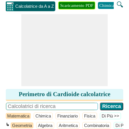
🔍
Scaricamento PDF
Chimica
Inge
Calcolatrice da A a Z
Perimetro di Cardioide calcolatrice
Matematica
Chimica
Finanziario
Fisica
​Di Più >>
↳
Geometria
Algebra
Aritmetica
Combinatoria
​Di Più