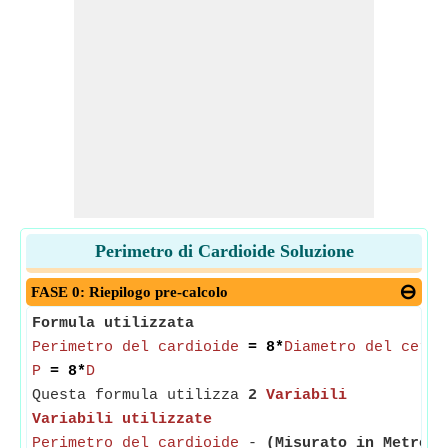
Perimetro di Cardioide Soluzione
FASE 0: Riepilogo pre-calcolo
Formula utilizzata
Perimetro del cardioide
= 8*
Diametro del cerch
P
= 8*
D
Questa formula utilizza
2
Variabili
Variabili utilizzate
Perimetro del cardioide
-
(Misurato in Metro)
-