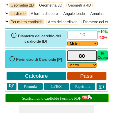
⤿
Geometria 2D
Geometria 3D
Geometria 4D
⤿
cardioide
A forma di cuore
Angolo tondo
Annulus
​D
⤿
Perimetro cardioide
Area del cardioide
Diametro del cerch
+10%
ⓘ
Diametro del cerchio del
-10%
cardioide [D]
⎘
Copia
ⓘ
Perimetro di Cardioide [P]
Passi
👎
👍
Formula
LaTeX
Ripristina
Scaricamento cardioide Formule PDF