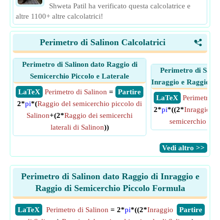
Shweta Patil ha verificato questa calcolatrice e
altre 1100+ altre calcolatrici!
Perimetro di Salinon Calcolatrici
<
Perimetro di Salinon dato Raggio di
Perimetro di Salin
Semicerchio Piccolo e Laterale
Inraggio e Raggio di
​ LaTeX
Perimetro di Salinon
=
​ Partire
​ LaTeX
Perimetro d
2*
pi
*(
Raggio del semicerchio piccolo di
2*
pi
*((2*
Inraggio di
Salinon
+(2*
Raggio dei semicerchi
semicerchio picc
laterali di Salinon
))
​Vedi altro >>
Perimetro di Salinon dato Raggio di Inraggio e
Raggio di Semicerchio Piccolo Formula
​LaTeX
Perimetro di Salinon
= 2*
pi
*((2*
Inraggio
​Partire