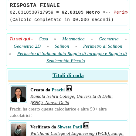
RISPOSTA FINALE
62.8318530717959
≈
62.83185 Metro
<--
Perimetr
(Calcolo completato in 00.006 secondi)
Tu sei qui
-
Casa
»
Matematica
»
Geometria
»
Geometria 2D
»
Salinon
»
Perimetro di Salinon
»
Perimetro di Salinon dato Raggio di Inraggio e Raggio di
Semicerchio Piccolo
Titoli di coda
Creato da
Prachi
Kamala Nehru College, Università di Delhi
(KNC)
,
Nuova Delhi
Prachi ha creato questa calcolatrice e altre 50+ altre
calcolatrici!
Verificato da
Shweta Patil
Walchand College of Engineering
(WCE)
,
Sangli