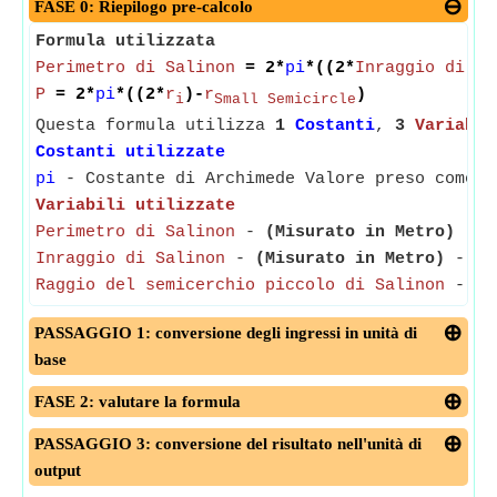
FASE 0: Riepilogo pre-calcolo
Formula utilizzata
Perimetro di Salinon
= 2*
pi
*((2*
Inraggio di Sa
P
= 2*
pi
*((2*
r
)-
r
)
i
Small Semicircle
Questa formula utilizza
1
Costanti
,
3
Variabil
Costanti utilizzate
pi
- Costante di Archimede Valore preso come 3
Variabili utilizzate
Perimetro di Salinon
-
(Misurato in Metro)
- Il
Inraggio di Salinon
-
(Misurato in Metro)
- Inr
Raggio del semicerchio piccolo di Salinon
-
(M
PASSAGGIO 1: conversione degli ingressi in unità di
base
FASE 2: valutare la formula
PASSAGGIO 3: conversione del risultato nell'unità di
output