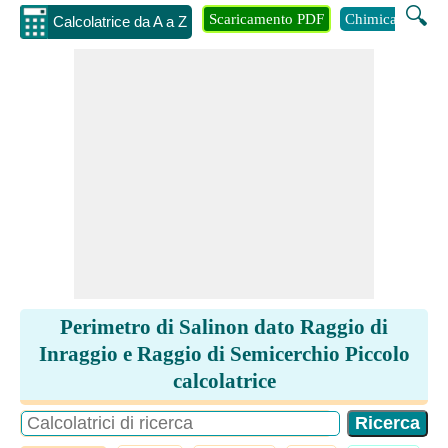
🔍
Scaricamento PDF
Chimica
Inge
Calcolatrice da A a Z
Perimetro di Salinon dato Raggio di
Inraggio e Raggio di Semicerchio Piccolo
calcolatrice