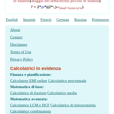
di Salinon
)-
Raggio del semicerchio piccolo di Salinon
)
P
= 2*
pi
*((2*
r
)-
r
)
i
Small Semicircle
English
Spanish
French
German
Russian
Portuguese
About
Contact
Disclaimer
Terms of Use
Privacy Policy
Calcolatrici in evidenza
Finanza e pianificazione:
Calcolatore EMI online
Calcolatrice percentuale
Matematica di base:
Calcolatrice di frazioni
Calcolatrice media
Matematica avanzata:
Calcolatrice LCM e HCF
Calcolatrice di trigonometria
Calcolatrice combinatoria