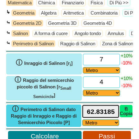
Matematica
Chimica
Finanziario
Fisica
​Di Più >>
↳
Geometria
Algebra
Aritmetica
Combinatoria
​Di Più
⤿
Geometria 2D
Geometria 3D
Geometria 4D
⤿
Salinon
A forma di cuore
Angolo tondo
Annulus
​Di 
⤿
Perimetro di Salinon
Raggio di Salinon
Zona di Salinon
+10%
ⓘ
-10%
Inraggio di Salinon [r
]
i
+10%
ⓘ
Raggio del semicerchio
-10%
piccolo di Salinon [r
Small
]
Semicircle
ⓘ
⎘
Perimetro di Salinon dato
Copia
Raggio di Inraggio e Raggio di
Semicerchio Piccolo [P]
Passi