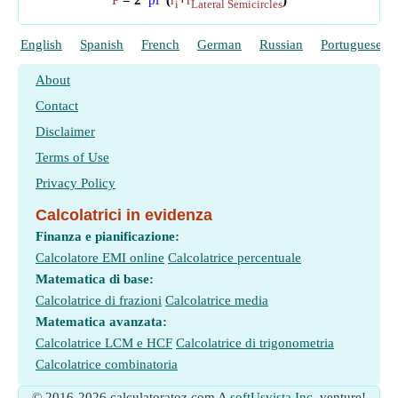
P
= 2*
pi
*(
r
+
r
)
i
Lateral Semicircles
English
Spanish
French
German
Russian
Portuguese
About
Contact
Disclaimer
Terms of Use
Privacy Policy
Calcolatrici in evidenza
Finanza e pianificazione:
Calcolatore EMI online
Calcolatrice percentuale
Matematica di base:
Calcolatrice di frazioni
Calcolatrice media
Matematica avanzata:
Calcolatrice LCM e HCF
Calcolatrice di trigonometria
Calcolatrice combinatoria
© 2016-2026 calculatoratoz.com A
softUsvista Inc.
venture!