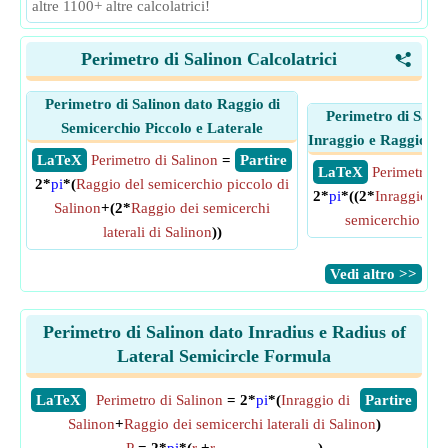
altre 1100+ altre calcolatrici!
Perimetro di Salinon Calcolatrici
<
Perimetro di Salinon dato Raggio di
Perimetro di Salin
Semicerchio Piccolo e Laterale
Inraggio e Raggio di
​ LaTeX
Perimetro di Salinon
=
​ Partire
​ LaTeX
Perimetro d
2*
pi
*(
Raggio del semicerchio piccolo di
2*
pi
*((2*
Inraggio di
Salinon
+(2*
Raggio dei semicerchi
semicerchio picc
laterali di Salinon
))
​Vedi altro >>
Perimetro di Salinon dato Inradius e Radius of
Lateral Semicircle Formula
​LaTeX
Perimetro di Salinon
= 2*
pi
*(
Inraggio di
​Partire
Salinon
+
Raggio dei semicerchi laterali di Salinon
)