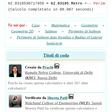
62.8318530717959
≈
62.83185 Metro
<--
Perimetr
(Calcolo completato in 00.007 secondi)
Tu sei qui
-
Casa
»
Matematica
»
Geometria
»
Geometria 2D
»
Salinon
»
Perimetro di Salinon
»
Perimetro di Salinon dato Inradius e Radius of Lateral
Semicircle
Titoli di coda
Creato da
Prachi
Kamala Nehru College, Università di Delhi
(KNC)
,
Nuova Delhi
Prachi ha creato questa calcolatrice e altre 50+ altre
calcolatrici!
Verificato da
Shweta Patil
Walchand College of Engineering
(WCE)
,
Sangli
Shweta Patil ha verificato questa calcolatrice e