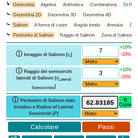
↳
Geometria
Algebra
Aritmetica
Combinatoria
​Di Più
⤿
Geometria 2D
Geometria 3D
Geometria 4D
⤿
Salinon
A forma di cuore
Angolo tondo
Annulus
​Di 
⤿
Perimetro di Salinon
Raggio di Salinon
Zona di Salinon
+10%
ⓘ
-10%
Inraggio di Salinon [r
]
i
+10%
ⓘ
Raggio dei semicerchi
-10%
laterali di Salinon [r
Lateral
]
Semicircles
ⓘ
⎘
Perimetro di Salinon dato
Copia
Inradius e Radius of Lateral
Semicircle [P]
Passi