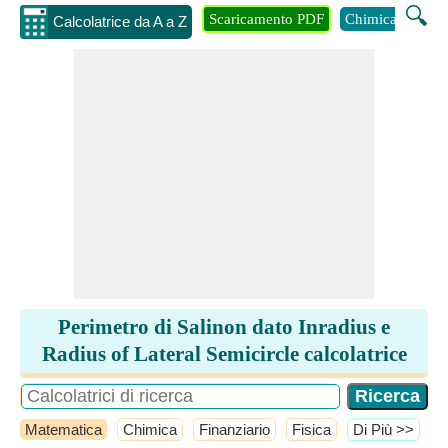
🔍
Scaricamento PDF
Chimica
Inge
Calcolatrice da A a Z
Perimetro di Salinon dato Inradius e
Radius of Lateral Semicircle calcolatrice
Matematica
Chimica
Finanziario
Fisica
​Di Più >>