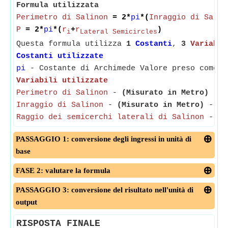
Formula utilizzata
Perimetro di Salinon
= 2*
pi
*(
Inraggio di Salin
P
= 2*
pi
*(
r
+
r
)
i
Lateral Semicircles
Questa formula utilizza
1
Costanti
,
3
Variabil
Costanti utilizzate
pi
- Costante di Archimede Valore preso come 3
Variabili utilizzate
Perimetro di Salinon
-
(Misurato in Metro)
- Il
Inraggio di Salinon
-
(Misurato in Metro)
- Inr
Raggio dei semicerchi laterali di Salinon
-
(M
PASSAGGIO 1: conversione degli ingressi in unità di
base
FASE 2: valutare la formula
PASSAGGIO 3: conversione del risultato nell'unità di
output
RISPOSTA FINALE