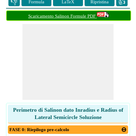
👎
👍
Formula
LaTeX
Ripristina
Scaricamento Salinon Formule PDF
Perimetro di Salinon dato Inradius e Radius of
Lateral Semicircle Soluzione
FASE 0: Riepilogo pre-calcolo