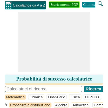
🔍
Scaricamento PDF
Chimica
Inge
Calcolatrice da A a Z
Probabilità di successo calcolatrice
Matematica
Chimica
Finanziario
Fisica
​Di Più >>
↳
Probabilità e distribuzione
Algebra
Aritmetica
Combinat