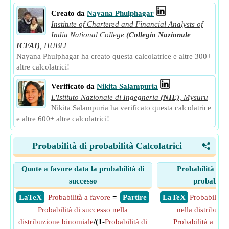
Creato da
Nayana Phulphagar
Institute of Chartered and Financial Analysts of
India National College
(Collegio Nazionale
ICFAI)
,
HUBLI
Nayana Phulphagar ha creato questa calcolatrice e altre 300+
altre calcolatrici!
Verificato da
Nikita Salampuria
L'Istituto Nazionale di Ingegneria
(NIE)
,
Mysuru
Nikita Salampuria ha verificato questa calcolatrice
e altre 600+ altre calcolatrici!
Probabilità di probabilità Calcolatrici
<
Quote a favore data la probabilità di
Probabilità di s
successo
probabilit
​ LaTeX
Probabilità a favore
=
​ Partire
​ LaTeX
Probabilità 
Probabilità di successo nella
nella distribuzi
distribuzione binomiale
/(1-
Probabilità di
Probabilità a fav