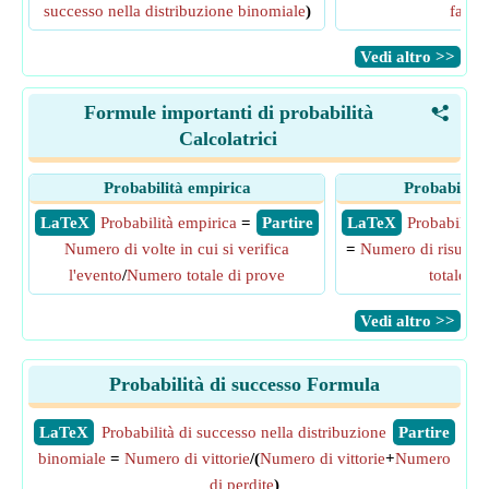
successo nella distribuzione binomiale
)
favor
​Vedi altro >>
Formule importanti di probabilità
<
Calcolatrici
Probabilità empirica
Probabilità 
​ LaTeX
Probabilità empirica
=
​ Partire
​ LaTeX
Probabilità 
Numero di volte in cui si verifica
=
Numero di risultati
l'evento
/
Numero totale di prove
totale di 
​Vedi altro >>
Probabilità di successo Formula
​LaTeX
Probabilità di successo nella distribuzione
​Partire
binomiale
=
Numero di vittorie
/(
Numero di vittorie
+
Numero
di perdite
)