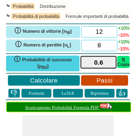
⤿
Probabilità
Distribuzione
⤿
Probabilità di probabilità
Formule importanti di probabilità
+10%
ⓘ
Numero di vittorie [n
]
W
-10%
+10%
ⓘ
Numero di perdite [n
]
L
-10%
ⓘ
Probabilità di successo
⎘
Copia
[p
]
BD
Passi
👎
👍
Formula
LaTeX
Ripristina
Scaricamento Probabilità Formula PDF