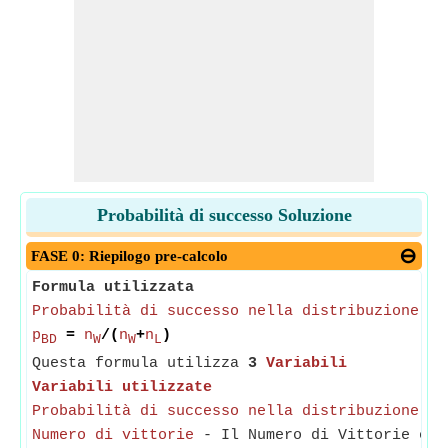
Probabilità di successo Soluzione
FASE 0: Riepilogo pre-calcolo
Formula utilizzata
Probabilità di successo nella distribuzione bi
p
=
n
/(
n
+
n
)
BD
W
W
L
Questa formula utilizza
3
Variabili
Variabili utilizzate
Probabilità di successo nella distribuzione bi
Numero di vittorie
- Il Numero di Vittorie è i