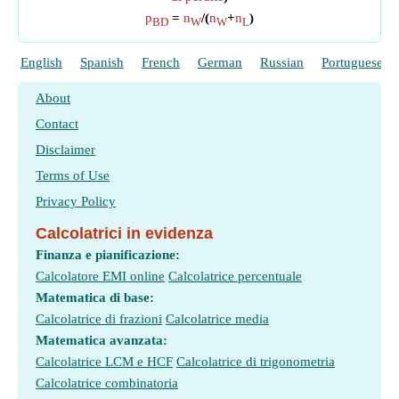
p
=
n
/(
n
+
n
)
BD
W
W
L
English
Spanish
French
German
Russian
Portuguese
About
Contact
Disclaimer
Terms of Use
Privacy Policy
Calcolatrici in evidenza
Finanza e pianificazione:
Calcolatore EMI online
Calcolatrice percentuale
Matematica di base:
Calcolatrice di frazioni
Calcolatrice media
Matematica avanzata:
Calcolatrice LCM e HCF
Calcolatrice di trigonometria
Calcolatrice combinatoria