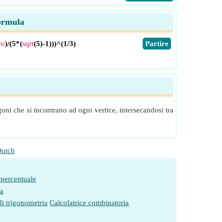
ormula
ro
)/(5*(
sqrt
(5)-1)))^(1/3)
​Partire
ni che si incontrano ad ogni vertice, intersecandosi tra
utch
 percentuale
ia
di trigonometria
Calcolatrice combinatoria