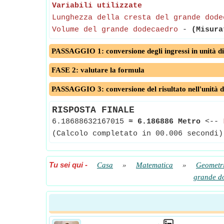
Variabili utilizzate
Lunghezza della cresta del grande dode
Volume del grande dodecaedro
-
(Misura
PASSAGGIO 1: conversione degli ingressi in unità di
FASE 2: valutare la formula
PASSAGGIO 3: conversione del risultato nell'unità d
RISPOSTA FINALE
6.18688632167015
≈
6.186886 Metro
<--
(Calcolo completato in 00.006 secondi)
Tu sei qui
-
Casa
»
Matematica
»
Geometr
grande d