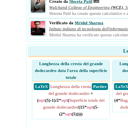
Creato da
Shweta Patil
Walchand College of Engineering
(WCE)
,
S
Shweta Patil ha creato questa calcolatrice e a
Verificato da
Mridul Sharma
Istituto indiano di tecnologia dell'informazi
Mridul Sharma ha verificato questa calcolatri
Lu
Lunghezza della cresta del grande
Lung
dodecaedro data l'area della superficie
dod
totale
​ LaTeX
Lunghezza della cresta
​ Partire
​ LaTe
del grande dodecaedro
=
del gr
(
sqrt
(5)-1)/2*
sqrt
(
Superficie totale del
(4*
Ragg
grande dodecaedro
/(15*
sqrt
(5-
dod
(2*
sqrt
(5)))))