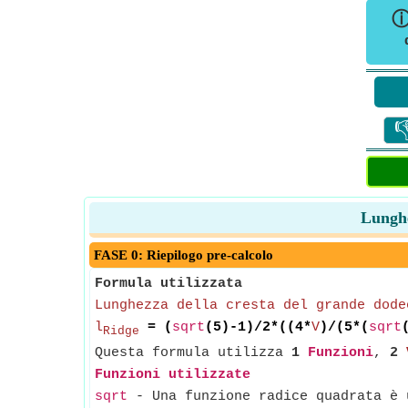

Lunghe
FASE 0: Riepilogo pre-calcolo
Formula utilizzata
Lunghezza della cresta del grande dode
l
= (
sqrt
(5)-1)/2*((4*
V
)/(5*(
sqrt
Ridge
Questa formula utilizza
1
Funzioni
,
2
Funzioni utilizzate
sqrt
- Una funzione radice quadrata è u