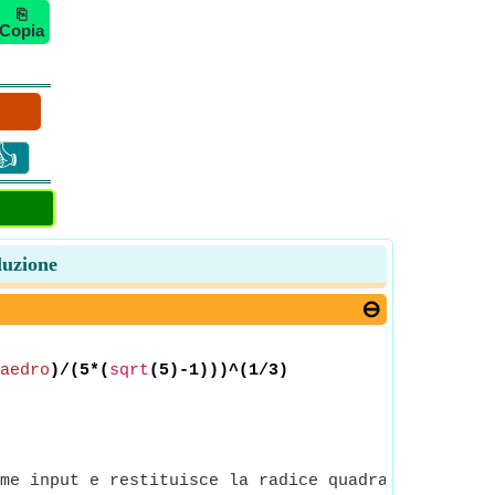
⎘
Copia
👍
luzione
aedro
)/(5*(
sqrt
(5)-1)))^(1/3)
me input e restituisce la radice quadrata del nume