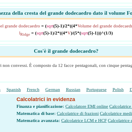
ezza della cresta del grande dodecaedro dato il volume F
del grande dodecaedro
= (
sqrt
(5)-1)/2*((4*
Volume del grande dodecaed
l
= (
sqrt
(5)-1)/2*((4*
V
)/(5*(
sqrt
(5)-1)))^(1/3)
Ridge
Cos'è il grande dodecaedro?
i non convessi. È composto da 12 facce pentagonali, con cinque pentago
h
Spanish
French
German
Russian
Portuguese
Polish
D
Calcolatrici in evidenza
Finanza e pianificazione:
Calcolatore EMI online
Calcolatrice
Matematica di base:
Calcolatrice di frazioni
Calcolatrice med
Matematica avanzata:
Calcolatrice LCM e HCF
Calcolatrice 