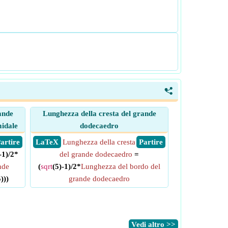
<
ande
Lunghezza della cresta del grande
midale
dodecaedro
 Partire
​ LaTeX
Lunghezza della cresta
​ Partire
-1)/2*
del grande dodecaedro
=
nde
(
sqrt
(5)-1)/2*
Lunghezza del bordo del
)))
grande dodecaedro
​Vedi altro >>