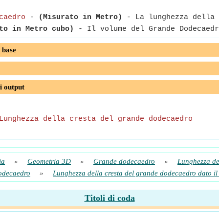
caedro
-
(Misurato in Metro)
- La lunghezza della 
to in Metro cubo)
- Il volume del Grande Dodecaedr
 base
i output
Lunghezza della cresta del grande dodecaedro
ia
»
Geometria 3D
»
Grande dodecaedro
»
Lunghezza d
odecaedro
»
Lunghezza della cresta del grande dodecaedro dato i
Titoli di coda