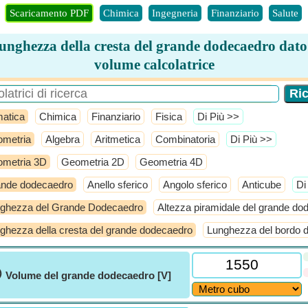
Scaricamento PDF
Chimica
Ingegneria
Finanziario
Salute
unghezza della cresta del grande dodecaedro dato 
volume calcolatrice
atica
Chimica
Finanziario
Fisica
​Di Più >>
metria
Algebra
Aritmetica
Combinatoria
​Di Più >>
metria 3D
Geometria 2D
Geometria 4D
nde dodecaedro
Anello sferico
Angolo sferico
Anticube
​D
ghezza del Grande Dodecaedro
Altezza piramidale del grande do
ghezza della cresta del grande dodecaedro
Lunghezza del bordo 
ⓘ
Volume del grande dodecaedro [V]