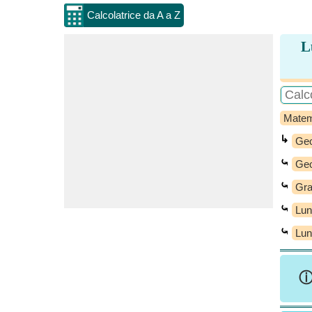
Calcolatrice da A a Z
L
Matem
↳
Geo
⤿
Geo
⤿
Gra
⤿
Lun
⤿
Lun