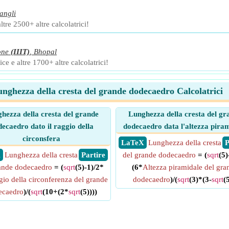
angli
ltre 2500+ altre calcolatrici!
one
(IIIT)
,
Bhopal
ce e altre 1700+ altre calcolatrici!
nghezza della cresta del grande dodecaedro Calcolatrici
hezza della cresta del grande
Lunghezza della cresta del gr
ecaedro dato il raggio della
dodecaedro data l'altezza pira
circonsfera
​ LaTeX
Lunghezza della cresta
​
X
Lunghezza della cresta
​ Partire
del grande dodecaedro
= (
sqrt
(5)
ande dodecaedro
= (
sqrt
(5)-1)/2*
(6*
Altezza piramidale del gra
io della circonferenza del grande
dodecaedro
)/(
sqrt
(3)*(3-
sqrt
(5
ecaedro
)/(
sqrt
(10+(2*
sqrt
(5))))