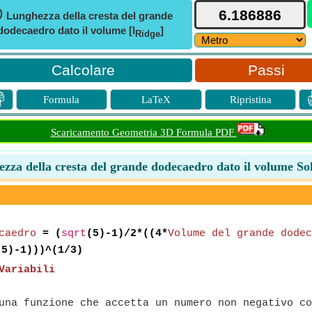
ⓘ
Lunghezza della cresta del grande
dodecaedro dato il volume [l
]
Ridge
Passi

Formula
LaTeX
Ripristina
Scaricamento Geometria 3D Formula PDF
zza della cresta del grande dodecaedro dato il volume So
caedro
= (
sqrt
(5)-1)/2*((4*
Volume del grande dodec
(5)-1)))^(1/3)
Variabili
na funzione che accetta un numero non negativo co