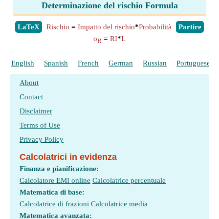
Determinazione del rischio Formula
​LaTeX
Rischio
=
Impatto del rischio
*
Probabilità
​Partire
σ
=
RI
*
L
R
English
Spanish
French
German
Russian
Portuguese
About
Contact
Disclaimer
Terms of Use
Privacy Policy
Calcolatrici in evidenza
Finanza e pianificazione:
Calcolatore EMI online
Calcolatrice percentuale
Matematica di base:
Calcolatrice di frazioni
Calcolatrice media
Matematica avanzata: