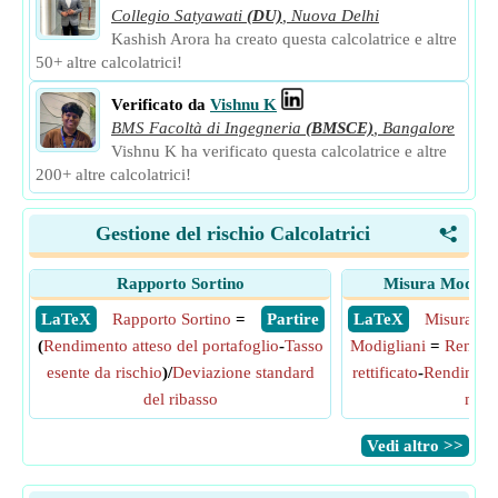
Collegio Satyawati
(DU)
,
Nuova Delhi
Kashish Arora ha creato questa calcolatrice e altre
50+ altre calcolatrici!
Verificato da
Vishnu K
BMS Facoltà di Ingegneria
(BMSCE)
,
Bangalore
Vishnu K ha verificato questa calcolatrice e altre
200+ altre calcolatrici!
Gestione del rischio Calcolatrici
<
Rapporto Sortino
Misura Modigli
​ LaTeX
Rapporto Sortino
=
​ Partire
​ LaTeX
Misura Mo
(
Rendimento atteso del portafoglio
-
Tasso
Modigliani
=
Rendime
esente da rischio
)/
Deviazione standard
rettificato
-
Rendimento
del ribasso
merc
​Vedi altro >>