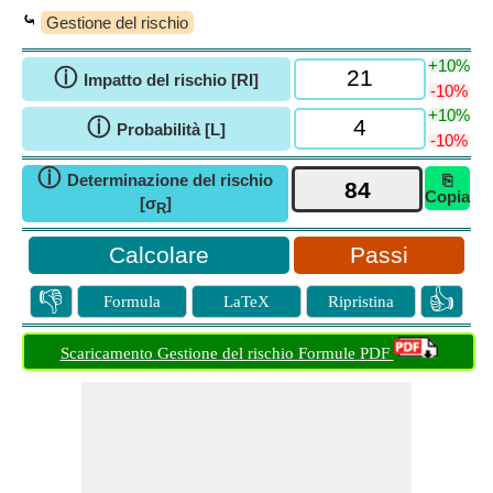
⤿
Gestione del rischio
+10%
ⓘ
Impatto del rischio [RI]
-10%
+10%
ⓘ
Probabilità [L]
-10%
ⓘ
Determinazione del rischio
⎘
Copia
[σ
]
R
Passi
👎
👍
Formula
LaTeX
Ripristina
Scaricamento Gestione del rischio Formule PDF