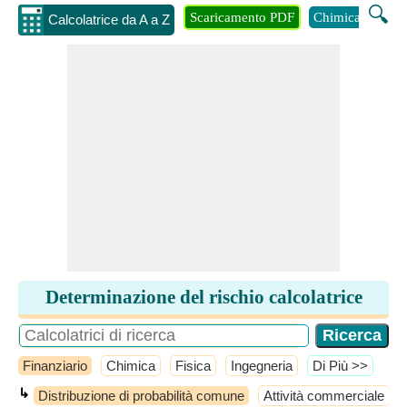
🔍
Scaricamento PDF
Chimica
Inge
Calcolatrice da A a Z
Determinazione del rischio calcolatrice
Finanziario
Chimica
Fisica
Ingegneria
​Di Più >>
↳
Distribuzione di probabilità comune
Attività commerciale