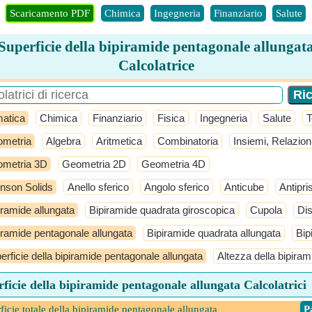
Scaricamento PDF
Chimica
Ingegneria
Finanziario
Salute
Superficie della bipiramide pentagonale allungat
Calcolatrice
atica
Chimica
Finanziario
Fisica
Ingegneria
Salute
T
metria
Algebra
Aritmetica
Combinatoria
Insiemi, Relazion
metria 3D
Geometria 2D
Geometria 4D
nson Solids
Anello sferico
Angolo sferico
Anticube
Antipr
iramide allungata
Bipiramide quadrata giroscopica
Cupola
Dis
iramide pentagonale allungata
Bipiramide quadrata allungata
Bip
erficie della bipiramide pentagonale allungata
Altezza della bipira
ficie della bipiramide pentagonale allungata Calcolatrici
ficie totale della bipiramide pentagonale allungata
​ 