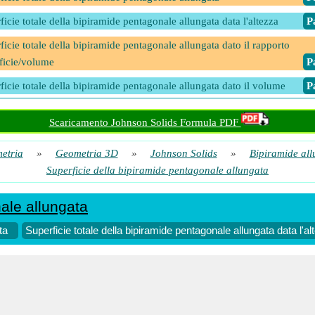
ficie totale della bipiramide pentagonale allungata data l'altezza
​ 
ficie totale della bipiramide pentagonale allungata dato il rapporto
ficie/volume
​ 
ficie totale della bipiramide pentagonale allungata dato il volume
​ 
Scaricamento Johnson Solids Formula PDF
etria
»
Geometria 3D
»
Johnson Solids
»
Bipiramide all
Superficie della bipiramide pentagonale allungata
ale allungata
ta
Superficie totale della bipiramide pentagonale allungata data l'al