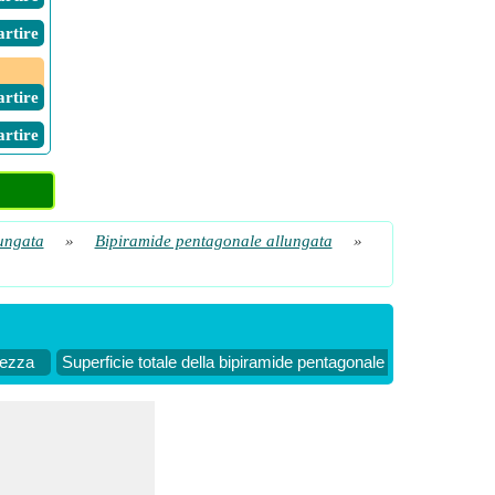
Partire
Partire
Partire
ungata
»
Bipiramide pentagonale allungata
»
tezza
Superficie totale della bipiramide pentagonale allungata dato 