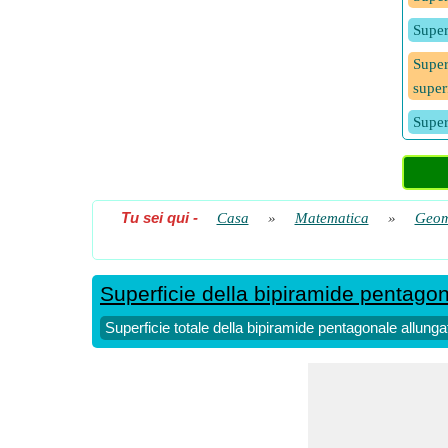
Super
Super
super
Super
Tu sei qui
-
Casa
»
Matematica
»
Geom
Superficie della bipiramide pentagon
Superficie totale della bipiramide pentagonale allunga