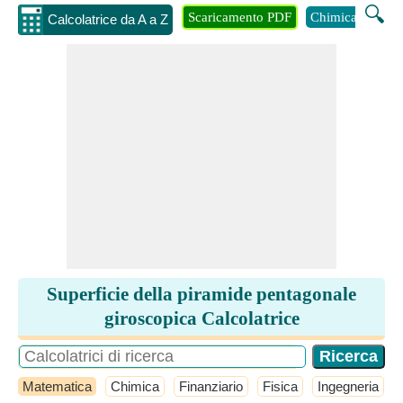
🔍
Scaricamento PDF
Chimica
Inge
Calcolatrice da A a Z
Superficie della piramide pentagonale
giroscopica Calcolatrice
Matematica
Chimica
Finanziario
Fisica
Ingegneria