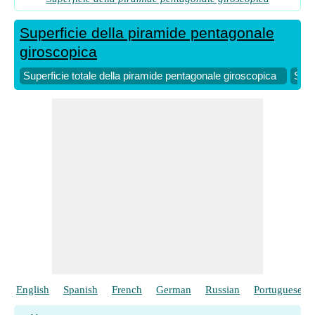
Superficie della piramide pentagonale
giroscopica
Superficie totale della piramide pentagonale giroscopica
Supe
English
Spanish
French
German
Russian
Portuguese