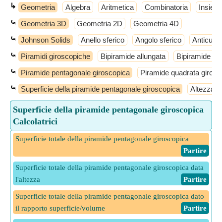
↳
Geometria
Algebra
Aritmetica
Combinatoria
Insiemi
⤿
Geometria 3D
Geometria 2D
Geometria 4D
⤿
Johnson Solids
Anello sferico
Angolo sferico
Anticube
⤿
Piramidi giroscopiche
Bipiramide allungata
Bipiramide qu
⤿
Piramide pentagonale giroscopica
Piramide quadrata girosc
⤿
Superficie della piramide pentagonale giroscopica
Altezza d
Superficie della piramide pentagonale giroscopica
Calcolatrici
Superficie totale della piramide pentagonale giroscopica
​ Partire
Superficie totale della piramide pentagonale giroscopica data
l'altezza
​ Partire
Superficie totale della piramide pentagonale giroscopica dato
il rapporto superficie/volume
​ Partire