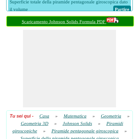
Superficie totale della piramide pentagonale giroscopica dato
il volume
​ Partire
Scaricamento Johnson Solids Formula PDF
Tu sei qui
-
Casa
»
Matematica
»
Geometria
»
Geometria 3D
»
Johnson Solids
»
Piramidi
giroscopiche
»
Piramide pentagonale giroscopica
»
Superficie della piramide pentagonale giroscopica