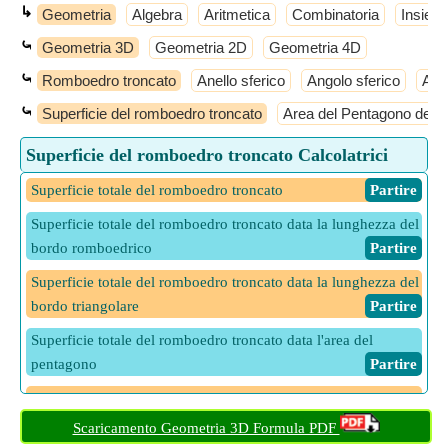
↳
Geometria
Algebra
Aritmetica
Combinatoria
Insiemi
⤿
Geometria 3D
Geometria 2D
Geometria 4D
⤿
Romboedro troncato
Anello sferico
Angolo sferico
Ant
⤿
Superficie del romboedro troncato
Area del Pentagono del 
Superficie del romboedro troncato Calcolatrici
Superficie totale del romboedro troncato
​ Partire
Superficie totale del romboedro troncato data la lunghezza del
bordo romboedrico
​ Partire
Superficie totale del romboedro troncato data la lunghezza del
bordo triangolare
​ Partire
Superficie totale del romboedro troncato data l'area del
pentagono
​ Partire
Superficie totale del romboedro troncato dato il raggio della
circonferenza
​ Partire
Scaricamento Geometria 3D Formula PDF