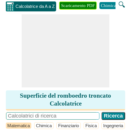
🔍
Scaricamento PDF
Chimica
Inge
Calcolatrice da A a Z
Superficie del romboedro troncato
Calcolatrice
Matematica
Chimica
Finanziario
Fisica
Ingegneria