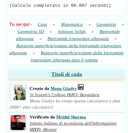
(Calcolo completato in 00.007 secondi)
Tu sei qui
-
Casa
»
Matematica
»
Geometria
»
Geometria 3D
»
Johnson Solids
»
Bipiramide
allungata
»
Bipiramide triangolare allungata
»
Rapporto superficie/volume della bipiramide triangolare
allungata
»
Rapporto superficie/volume della bipiramide
triangolare allungata dato il volume
Titoli di coda
Creato da
Mona Gladys
St Joseph's College
(SJC)
,
Bengaluru
Mona Gladys ha creato questa calcolatrice e altre
2000+ altre calcolatrici!
Verificato da
Mridul Sharma
Istituto indiano di tecnologia dell'informazione
(IIIT)
,
Bhopal