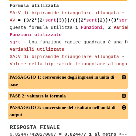
Formula utilizzata
SA:V di bipiramide triangolare allungata
= (3/
AV
= (3/2*(2+
sqrt
(3)))/(((2*
sqrt
(2))+(3*
sqrt
(3
Questa formula utilizza
1
Funzioni
,
2
Variabil
Funzioni utilizzate
sqrt
- Una funzione radice quadrata è una funz
Variabili utilizzate
SA:V di bipiramide triangolare allungata
-
(Mi
Volume della bipiramide triangolare allungata
PASSAGGIO 1: conversione degli ingressi in unità di
base
FASE 2: valutare la formula
PASSAGGIO 3: conversione del risultato nell'unità di
output
RISPOSTA FINALE
0.824477420270067
≈
0.824477 1 al metro
<--
SA