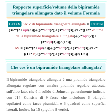
Rapporto superficie/volume della bipiramide
triangolare allungata dato il volume Formula
​LaTeX
SA:V di bipiramide triangolare allungata
=
​Partire
(3/2*(2+
sqrt
(3)))/(((2*
sqrt
(2))+(3*
sqrt
(3)))/12*((12*
Volume
della bipiramide triangolare allungata
)/((2*
sqrt
(2))+
(3*
sqrt
(3))))^(1/3))
AV
= (3/2*(2+
sqrt
(3)))/(((2*
sqrt
(2))+(3*
sqrt
(3)))/12*
((12*
V
)/((2*
sqrt
(2))+(3*
sqrt
(3))))^(1/3))
Che cos'è un bipiramide triangolare allungata?
Il bipiramide triangolare allungata è una piramide triangolare
allungata regolare con un'altra piramide regolare attaccata
sull'altro lato, che è il solido di Johnson generalmente indicato
con J14. Consiste di 9 facce che includono 6 triangoli
equilateri come facce piramidali e 3 quadrati come superfici
laterali. Inoltre, ha 15 spigoli e 8 vertici.