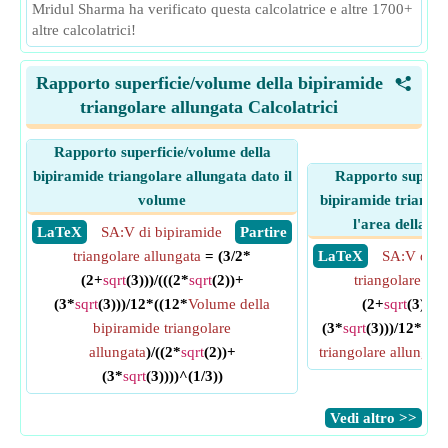
Mridul Sharma ha verificato questa calcolatrice e altre 1700+
altre calcolatrici!
Rapporto superficie/volume della bipiramide
<
triangolare allungata Calcolatrici
Rapporto superficie/volume della
bipiramide triangolare allungata dato il
Rapporto superfi
volume
bipiramide triangol
l'area della su
​ LaTeX
SA:V di bipiramide
​ Partire
triangolare allungata
= (3/2*
​ LaTeX
SA:V di b
(2+
sqrt
(3)))/(((2*
sqrt
(2))+
triangolare all
(3*
sqrt
(3)))/12*((12*
Volume della
(2+
sqrt
(3)))/(
bipiramide triangolare
(3*
sqrt
(3)))/12*
sqrt
allungata
)/((2*
sqrt
(2))+
triangolare allungata
(3*
sqrt
(3))))^(1/3))
​Vedi altro >>