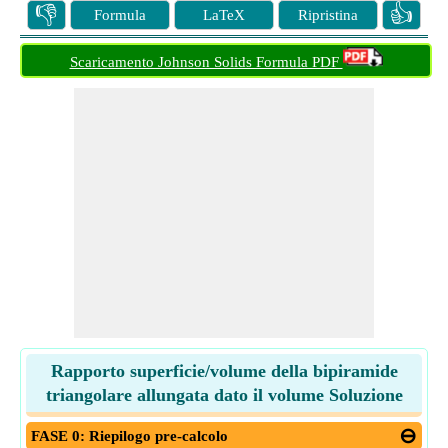
👎
👍
Formula
LaTeX
Ripristina
Scaricamento Johnson Solids Formula PDF
Rapporto superficie/volume della bipiramide
triangolare allungata dato il volume Soluzione
FASE 0: Riepilogo pre-calcolo