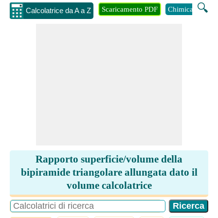
🔍
Scaricamento PDF
Chimica
Inge
Calcolatrice da A a Z
Rapporto superficie/volume della
bipiramide triangolare allungata dato il
volume calcolatrice