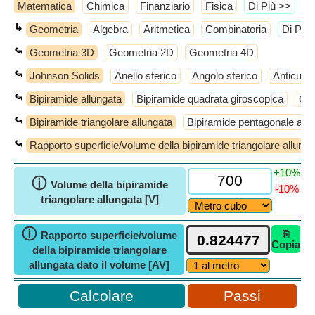
Matematica
Chimica
Finanziario
Fisica
​Di Più >>
↳
Geometria
Algebra
Aritmetica
Combinatoria
​Di Più
⤿
Geometria 3D
Geometria 2D
Geometria 4D
⤿
Johnson Solids
Anello sferico
Angolo sferico
Anticube
⤿
Bipiramide allungata
Bipiramide quadrata giroscopica
Cup
⤿
Bipiramide triangolare allungata
Bipiramide pentagonale allu
⤿
Rapporto superficie/volume della bipiramide triangolare allunga
+10%
ⓘ
Volume della bipiramide
-10%
triangolare allungata [V]
ⓘ
⎘
Rapporto superficie/volume
Copia
della bipiramide triangolare
allungata dato il volume [AV]
Passi