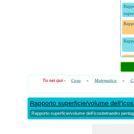
Rappo
superf
Rappo
Rappo
Rappo
medi
Rappo
Tu sei qui
-
Casa
»
Matematica
»
G
dell'i
Rappo
Rapporto superficie/volume dell'ico
Rapporto superficie/volume dell'icositetraedro penta