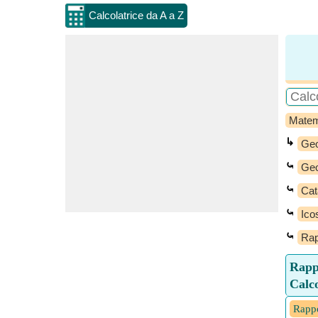
Calcolatrice da A a Z
Matem
↳
Geo
⤿
Geo
⤿
Cat
⤿
Ico
⤿
Rap
Rappo
Calco
Rappo