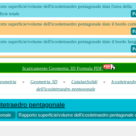
rto superficie/volume dell'icositetraedro pentagonale data l'area della
icie totale
​ 
rto superficie/volume dell'icositetraedro pentagonale dato il bordo cort
​ 
rto superficie/volume dell'icositetraedro pentagonale dato il bordo lun
​ 
rto superficie/volume dell'icositetraedro pentagonale dato il raggio dell
ana
​ 
Scaricamento Geometria 3D Formula PDF
rto superficie/volume dell'icositetraedro pentagonale dato il raggio
eometria
»
Geometria 3D
»
CatalanSolidi
»
Icositetraed
nsfera
​ 
dell'icositetraedro pentagonale
rto superficie/volume dell'icositetraedro pentagonale dato il volume
​ 
sitetraedro pentagonale
gonale
Rapporto superficie/volume dell'icositetraedro pentagonale da