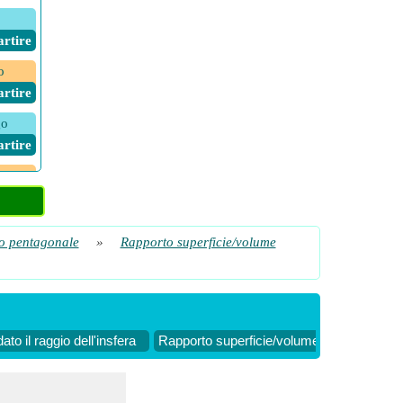
Partire
o
Partire
go
Partire
a sfera
Partire
ro pentagonale
»
Rapporto superficie/volume
Partire
Partire
to il raggio dell'insfera
Rapporto superficie/volume dell'icositetra