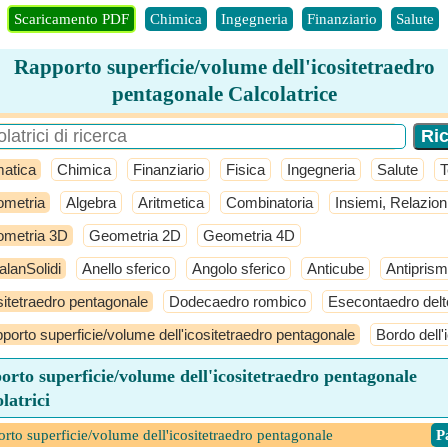
Scaricamento PDF
Chimica
Ingegneria
Finanziario
Salute
Rapporto superficie/volume dell'icositetraedro
pentagonale Calcolatrice
atica
Chimica
Finanziario
Fisica
Ingegneria
Salute
T
metria
Algebra
Aritmetica
Combinatoria
Insiemi, Relazion
metria 3D
Geometria 2D
Geometria 4D
alanSolidi
Anello sferico
Angolo sferico
Anticube
Antipris
sitetraedro pentagonale
Dodecaedro rombico
Esecontaedro delt
porto superficie/volume dell'icositetraedro pentagonale
Bordo dell'
rto superficie/volume dell'icositetraedro pentagonale
latrici
rto superficie/volume dell'icositetraedro pentagonale
​ 