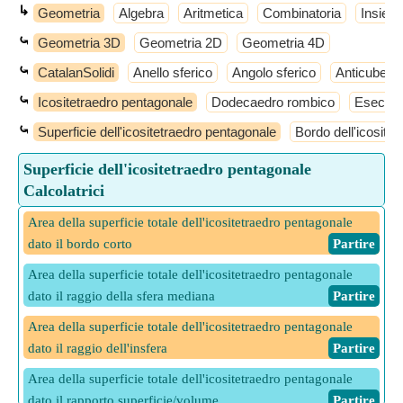
↳
Geometria
Algebra
Aritmetica
Combinatoria
Insiemi
⤿
Geometria 3D
Geometria 2D
Geometria 4D
⤿
CatalanSolidi
Anello sferico
Angolo sferico
Anticube
⤿
Icositetraedro pentagonale
Dodecaedro rombico
Esecont
⤿
Superficie dell'icositetraedro pentagonale
Bordo dell'icosite
Superficie dell'icositetraedro pentagonale
Calcolatrici
Area della superficie totale dell'icositetraedro pentagonale
dato il bordo corto
​ Partire
Area della superficie totale dell'icositetraedro pentagonale
dato il raggio della sfera mediana
​ Partire
Area della superficie totale dell'icositetraedro pentagonale
dato il raggio dell'insfera
​ Partire
Area della superficie totale dell'icositetraedro pentagonale
dato il rapporto superficie/volume
​ Partire