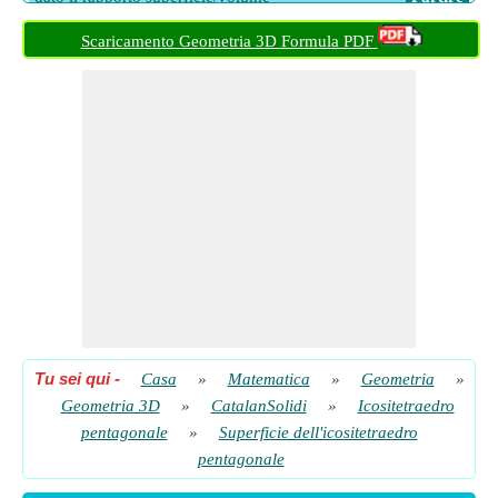
Superficie totale dell'icositetraedro pentagonale
​ Partire
Scaricamento Geometria 3D Formula PDF
Superficie totale dell'icositetraedro pentagonale dato il bordo
lungo
​ Partire
Superficie totale dell'icositetraedro pentagonale dato il volume
​ Partire
Tu sei qui
-
Casa
»
Matematica
»
Geometria
»
Geometria 3D
»
CatalanSolidi
»
Icositetraedro
pentagonale
»
Superficie dell'icositetraedro
pentagonale