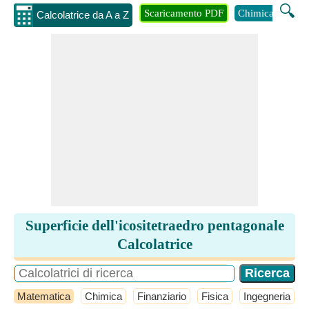
🔍
Scaricamento PDF
Chimica
Inge
Calcolatrice da A a Z
Superficie dell'icositetraedro pentagonale
Calcolatrice
Matematica
Chimica
Finanziario
Fisica
Ingegneria