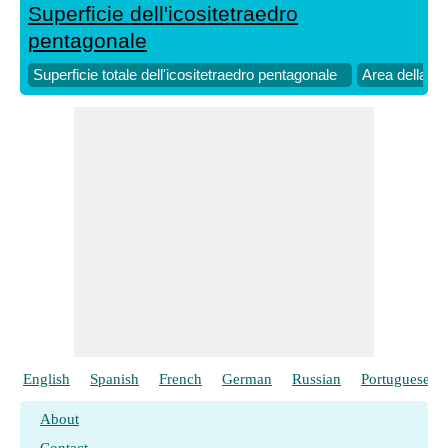
Superficie dell'icositetraedro
pentagonale
Superficie totale dell'icositetraedro pentagonale
Area della sup
English
Spanish
French
German
Russian
Portuguese
About