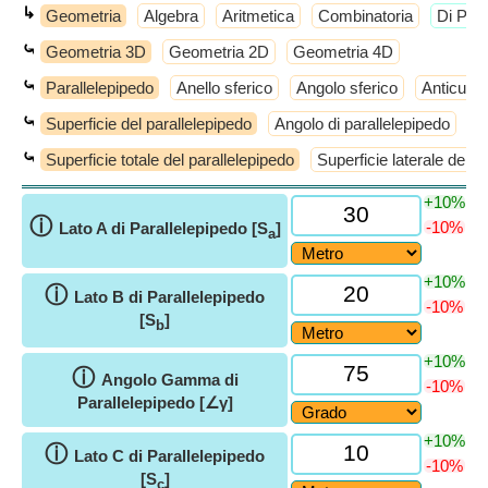
↳
Geometria
Algebra
Aritmetica
Combinatoria
​Di Più
⤿
Geometria 3D
Geometria 2D
Geometria 4D
⤿
Parallelepipedo
Anello sferico
Angolo sferico
Anticube
⤿
Superficie del parallelepipedo
Angolo di parallelepipedo
Fo
⤿
Superficie totale del parallelepipedo
Superficie laterale del p
+10%
ⓘ
-10%
Lato A di Parallelepipedo [S
]
a
+10%
ⓘ
Lato B di Parallelepipedo
-10%
[S
]
b
+10%
ⓘ
Angolo Gamma di
-10%
Parallelepipedo [∠γ]
+10%
ⓘ
Lato C di Parallelepipedo
-10%
[S
]
c