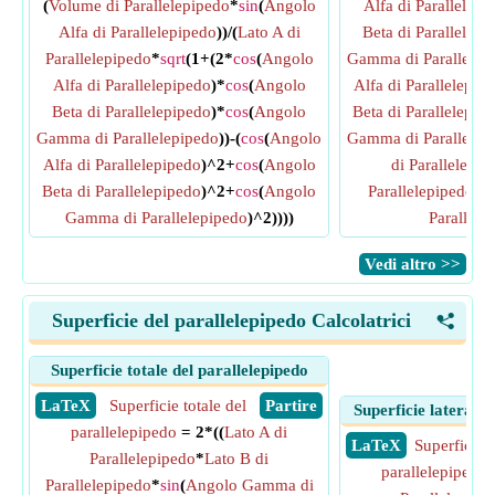
(
Volume di Parallelepipedo
*
sin
(
Angolo
Alfa di Parallelepi
Alfa di Parallelepipedo
))/(
Lato A di
Beta di Parallelepi
Parallelepipedo
*
sqrt
(1+(2*
cos
(
Angolo
Gamma di Parallelep
Alfa di Parallelepipedo
)*
cos
(
Angolo
Alfa di Parallelepip
Beta di Parallelepipedo
)*
cos
(
Angolo
Beta di Parallelepip
Gamma di Parallelepipedo
))-(
cos
(
Angolo
Gamma di Parallelep
Alfa di Parallelepipedo
)^2+
cos
(
Angolo
di Parallelepip
Beta di Parallelepipedo
)^2+
cos
(
Angolo
Parallelepipedo
*
s
Gamma di Parallelepipedo
)^2))))
Parallele
​Vedi altro >>
Superficie del parallelepipedo Calcolatrici
<
Superficie totale del parallelepipedo
​ LaTeX
Superficie totale del
​ Partire
Superficie laterale 
parallelepipedo
= 2*((
Lato A di
​ LaTeX
Superficie l
Parallelepipedo
*
Lato B di
parallelepipedo
Parallelepipedo
*
sin
(
Angolo Gamma di