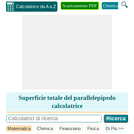
🔍
Scaricamento PDF
Chimica
Inge
Calcolatrice da A a Z
Superficie totale del parallelepipedo
calcolatrice
Matematica
Chimica
Finanziario
Fisica
​Di Più >>