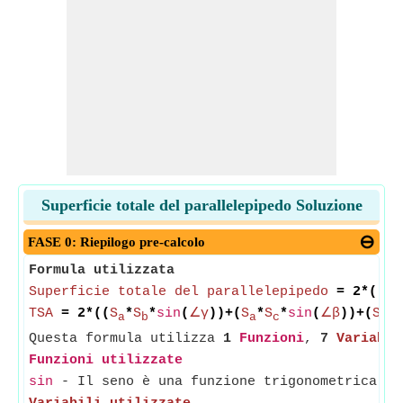
Superficie totale del parallelepipedo Soluzione
FASE 0: Riepilogo pre-calcolo
Formula utilizzata
Superficie totale del parallelepipedo
= 2*((
La
TSA
= 2*((
S
*
S
*
sin
(
∠γ
))+(
S
*
S
*
sin
(
∠β
))+(
S
*
a
b
a
c
b
Questa formula utilizza
1
Funzioni
,
7
Variabil
Funzioni utilizzate
sin
- Il seno è una funzione trigonometrica ch