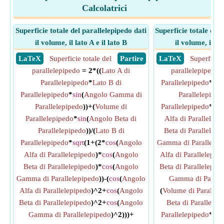
Calcolatrici
Superficie totale del parallelepipedo dati
Superficie totale del
il volume, il lato A e il lato B
il volume, il la
​ LaTeX
Superficie totale del
​ Partire
​ LaTeX
Superficie 
parallelepipedo
= 2*((
Lato A di
parallelepipedo
=
Parallelepipedo
*
Lato B di
Parallelepipedo
*
sin
Parallelepipedo
*
sin
(
Angolo Gamma di
Parallelepiped
Parallelepipedo
))+(
Volume di
Parallelepipedo
*
sqr
Parallelepipedo
*
sin
(
Angolo Beta di
Alfa di Parallelepi
Parallelepipedo
))/(
Lato B di
Beta di Parallelepi
Parallelepipedo
*
sqrt
(1+(2*
cos
(
Angolo
Gamma di Parallelep
Alfa di Parallelepipedo
)*
cos
(
Angolo
Alfa di Parallelepip
Beta di Parallelepipedo
)*
cos
(
Angolo
Beta di Parallelepip
Gamma di Parallelepipedo
))-(
cos
(
Angolo
Gamma di Paralle
Alfa di Parallelepipedo
)^2+
cos
(
Angolo
(
Volume di Parallel
Beta di Parallelepipedo
)^2+
cos
(
Angolo
Beta di Parallelep
Gamma di Parallelepipedo
)^2)))+
Parallelepipedo
*
sqr