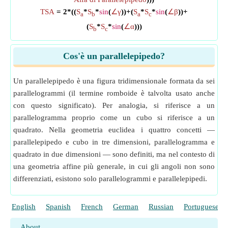
TSA
= 2*((
S
*
S
*
sin
(
∠γ
))+(
S
*
S
*
sin
(
∠β
))+
a
b
a
c
(
S
*
S
*
sin
(
∠α
)))
b
c
Cos'è un parallelepipedo?
Un parallelepipedo è una figura tridimensionale formata da sei
parallelogrammi (il termine romboide è talvolta usato anche
con questo significato). Per analogia, si riferisce a un
parallelogramma proprio come un cubo si riferisce a un
quadrato. Nella geometria euclidea i quattro concetti —
parallelepipedo e cubo in tre dimensioni, parallelogramma e
quadrato in due dimensioni — sono definiti, ma nel contesto di
una geometria affine più generale, in cui gli angoli non sono
differenziati, esistono solo parallelogrammi e parallelepipedi.
English
Spanish
French
German
Russian
Portuguese
About