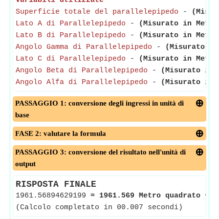
Variabili utilizzate
Superficie totale del parallelepipedo
-
(Misur
Lato A di Parallelepipedo
-
(Misurato in Metro
Lato B di Parallelepipedo
-
(Misurato in Metro
Angolo Gamma di Parallelepipedo
-
(Misurato in
Lato C di Parallelepipedo
-
(Misurato in Metro
Angolo Beta di Parallelepipedo
-
(Misurato in 
Angolo Alfa di Parallelepipedo
-
(Misurato in 
PASSAGGIO 1: conversione degli ingressi in unità di
base
FASE 2: valutare la formula
PASSAGGIO 3: conversione del risultato nell'unità di
output
RISPOSTA FINALE
1961.56894629199
≈
1961.569 Metro quadrato
<-
(Calcolo completato in 00.007 secondi)