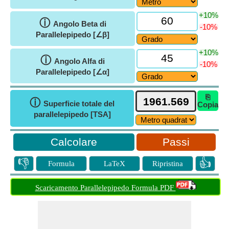
+10%
ⓘ
Angolo Beta di
-10%
Parallelepipedo [∠β]
+10%
ⓘ
Angolo Alfa di
-10%
Parallelepipedo [∠α]
⎘
ⓘ
Superficie totale del
Copia
parallelepipedo [TSA]
Passi
👎
👍
Formula
LaTeX
Ripristina
Scaricamento Parallelepipedo Formula PDF