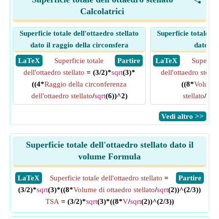
<
Calcolatrici
Superficie totale dell'ottaedro stellato
Superficie totale de
dato il raggio della circonsfera
dato il
​ LaTeX
Superficie totale
​ Partire
​ LaTeX
Superfici
dell'ottaedro stellato
= (3/2)*
sqrt
(3)*
dell'ottaedro stellat
((4*
Raggio della circonferenza
((8*
Volume 
dell'ottaedro stellato
/
sqrt
(6))^2)
stellato
/
sqrt
​Vedi altro >>
Superficie totale dell'ottaedro stellato dato il
volume Formula
​LaTeX
Superficie totale dell'ottaedro stellato
=
​Partire
(3/2)*
sqrt
(3)*((8*
Volume di ottaedro stellato
/
sqrt
(2))^(2/3))
TSA
= (3/2)*
sqrt
(3)*((8*
V
/
sqrt
(2))^(2/3))