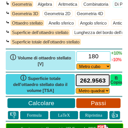
↳
Geometria
Algebra
Aritmetica
Combinatoria
​Di Più
⤿
Geometria 3D
Geometria 2D
Geometria 4D
⤿
Ottaedro stellato
Anello sferico
Angolo sferico
Anticub
⤿
Superficie dell'ottaedro stellato
Lunghezza del bordo dell'otta
⤿
Superficie totale dell'ottaedro stellato
+10%
ⓘ
Volume di ottaedro stellato
-10%
[V]
ⓘ
⎘
Superficie totale
Copia
dell'ottaedro stellato dato il
volume [TSA]
Passi
👎
👍
Formula
LaTeX
Ripristina