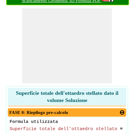
Scaricamento Geometria 3D Formula PDF
Superficie totale dell'ottaedro stellato dato il
volume Soluzione
FASE 0: Riepilogo pre-calcolo
Formula utilizzata
Superficie totale dell'ottaedro stellato
= (3/