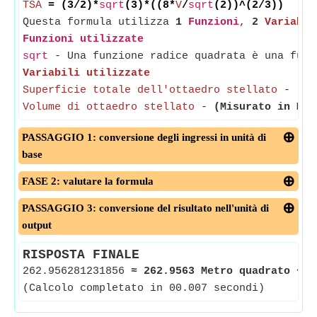
TSA
= (3/2)*
sqrt
(3)*((8*
V
/
sqrt
(2))^(2/3))
Questa formula utilizza
1
Funzioni
,
2
Variabil
Funzioni utilizzate
sqrt
- Una funzione radice quadrata è una funz
Variabili utilizzate
Superficie totale dell'ottaedro stellato
-
(Mi
Volume di ottaedro stellato
-
(Misurato in Met
PASSAGGIO 1: conversione degli ingressi in unità di
base
FASE 2: valutare la formula
PASSAGGIO 3: conversione del risultato nell'unità di
output
RISPOSTA FINALE
262.956281231856
≈
262.9563 Metro quadrato
<-
(Calcolo completato in 00.007 secondi)