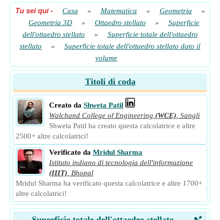
Tu sei qui
-
Casa
»
Matematica
»
Geometria
»
Geometria 3D
»
Ottaedro stellato
»
Superficie
dell'ottaedro stellato
»
Superficie totale dell'ottaedro
stellato
»
Superficie totale dell'ottaedro stellato dato il
volume
Titoli di coda
Creato da
Shweta Patil
Walchand College of Engineering
(WCE)
,
Sangli
Shweta Patil ha creato questa calcolatrice e altre
2500+ altre calcolatrici!
Verificato da
Mridul Sharma
Istituto indiano di tecnologia dell'informazione
(IIIT)
,
Bhopal
Mridul Sharma ha verificato questa calcolatrice e altre 1700+
altre calcolatrici!
Superficie totale dell'ottaedro stellato