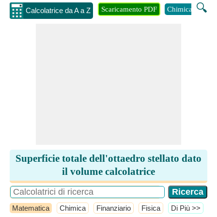
🔍
Scaricamento PDF
Chimica
Inge
Calcolatrice da A a Z
Superficie totale dell'ottaedro stellato dato
il volume calcolatrice
Matematica
Chimica
Finanziario
Fisica
​Di Più >>