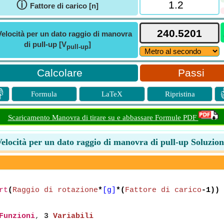
ⓘ
Fattore di carico [n]
Velocità per un dato raggio di manovra
di pull-up [V
]
pull-up
Passi

Formula
LaTeX
Ripristina
Scaricamento Manovra di tirare su e abbassare Formule PDF
elocità per un dato raggio di manovra di pull-up Soluzio
rt
(
Raggio di rotazione
*
[g]
*(
Fattore di carico
-1))
Funzioni
,
3
Variabili