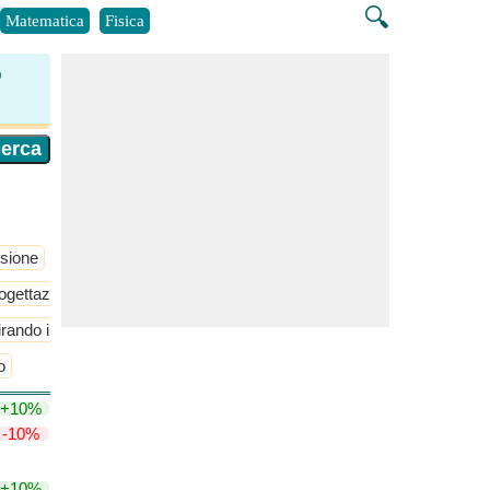
🔍
Matematica
Fisica
p
sione
ogettazione di aeromobili
Stabilità e controllo statici
rando il volo
​Di Più >>
o
+10%
-10%
+10%