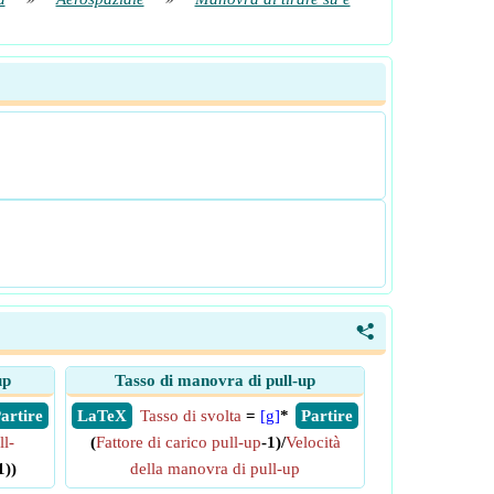
<
up
Tasso di manovra di pull-up
 Partire
​ LaTeX
Tasso di svolta
=
[g]
*
​ Partire
ll-
(
Fattore di carico pull-up
-1)/
Velocità
1))
della manovra di pull-up