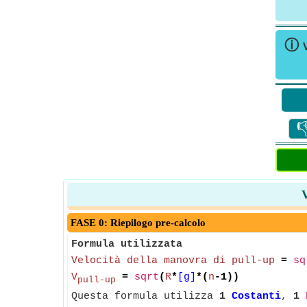
ⓘ

V
FASE 0: Riepilogo pre-calcolo
Formula utilizzata
Velocità della manovra di pull-up
=
sq
V
=
sqrt
(
R
*
[g]
*(
n
-1))
pull-up
Questa formula utilizza
1
Costanti
,
1