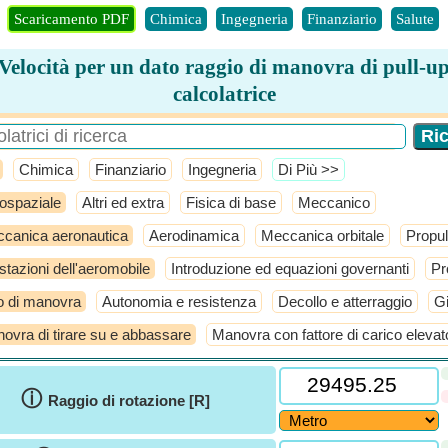
Scaricamento PDF
Chimica
Ingegneria
Finanziario
Salute
Velocità per un dato raggio di manovra di pull-u
calcolatrice
Chimica
Finanziario
Ingegneria
​Di Più >>
ospaziale
Altri ed extra
Fisica di base
Meccanico
canica aeronautica
Aerodinamica
Meccanica orbitale
Propul
stazioni dell'aeromobile
Introduzione ed equazioni governanti
Pr
o di manovra
Autonomia e resistenza
Decollo e atterraggio
Gi
ovra di tirare su e abbassare
Manovra con fattore di carico elevat
ⓘ
Raggio di rotazione [R]