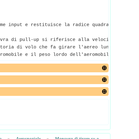
me input e restituisce la radice quadrata del nume
vra di pull-up si riferisce alla velocità di un ae
toria di volo che fa girare l'aereo lungo una tra
romobile e il peso lordo dell'aeromobile.
a
»
Aerospaziale
»
Manovra di tirare su e