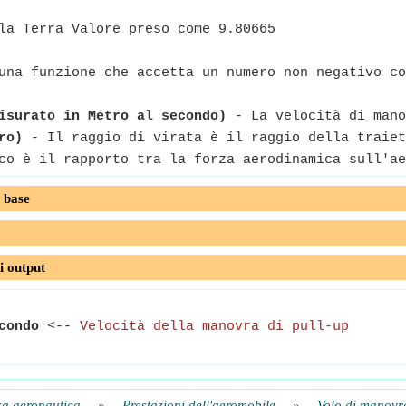
la Terra Valore preso come 9.80665
na funzione che accetta un numero non negativo co
isurato in Metro al secondo)
- La velocità di mano
ro)
- Il raggio di virata è il raggio della traiet
o è il rapporto tra la forza aerodinamica sull'ae
 base
i output
condo
<--
Velocità della manovra di pull-up
a aeronautica
»
Prestazioni dell'aeromobile
»
Volo di manovr