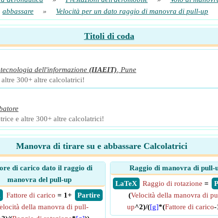
abbassare
»
Velocità per un dato raggio di manovra di pull-up
Titoli di coda
 tecnologia dell'informazione
(IIAEIT)
,
Pune
ltre 300+ altre calcolatrici!
batore
ice e altre 300+ altre calcolatrici!
Manovra di tirare su e abbassare Calcolatrici
ore di carico dato il raggio di
Raggio di manovra di pull-
manovra del pull-up
​ LaTeX
Raggio di rotazione
=
​
X
Fattore di carico
= 1+
​ Partire
(
Velocità della manovra di pu
elocità della manovra di pull-
up
^2)/(
[g]
*(
Fattore di carico
-