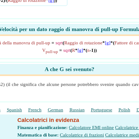
^2)/(
Raggio di rotazione
*
[g]
))
Velocità per un dato raggio di manovra di pull-up Formul
à della manovra di pull-up
=
sqrt
(
Raggio di rotazione
*
[g]
*(
Fattore di ca
V
=
sqrt
(
R
*
[g]
*(
n
-1))
pull-up
A che G sei svenuto?
2) (il che significa che alcune persone potrebbero svenire quando cava
h
Spanish
French
German
Russian
Portuguese
Polish
D
Calcolatrici in evidenza
Finanza e pianificazione:
Calcolatore EMI online
Calcolatrice
Matematica di base:
Calcolatrice di frazioni
Calcolatrice med