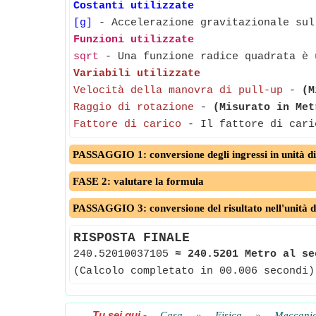
Costanti utilizzate
[g]
- Accelerazione gravitazionale sul
Funzioni utilizzate
sqrt
- Una funzione radice quadrata è u
Variabili utilizzate
Velocità della manovra di pull-up
-
(M
Raggio di rotazione
-
(Misurato in Met
Fattore di carico
- Il fattore di caric
PASSAGGIO 1: conversione degli ingressi in unità di
FASE 2: valutare la formula
PASSAGGIO 3: conversione del risultato nell'unità d
RISPOSTA FINALE
240.52010037105
≈
240.5201 Metro al se
(Calcolo completato in 00.006 secondi)
Tu sei qui
-
Casa
»
Fisica
»
Meccanic