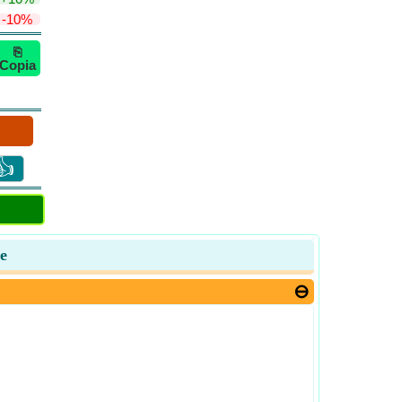
-10%
⎘
Copia
👍
ne