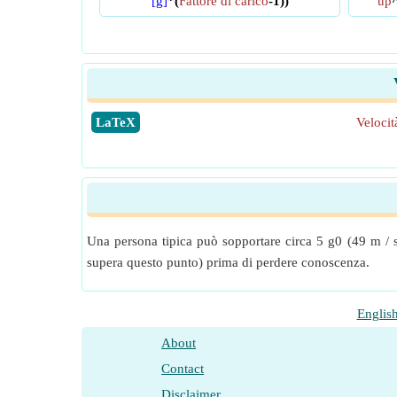
[g]
*(
Fattore di carico
-1))
up
​LaTeX
Velocit
Una persona tipica può sopportare circa 5 g0 (49 m / s
supera questo punto) prima di perdere conoscenza.
Englis
About
Contact
Disclaimer