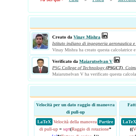
Creato da
Vinay Mishra
Istituto indiano di ingegneria aeronautica e
Vinay Mishra ha creato questa calcolatrice e a
Verificato da
Maiarutselvan V
PSG College of Technology
(PSGCT)
,
Coim
Maiarutselvan V ha verificato questa calcolatr
Velocità per un dato raggio di manovra
Fatt
di pull-up
​ LaTeX
Velocità della manovra
​ Partire
​ LaTe
di pull-up
=
sqrt
(
Raggio di rotazione
*
((
V