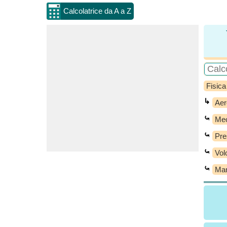
Calcolatrice da A a Z
Fisica
↳
Aer
⤿
Mec
⤿
Pre
⤿
Vol
⤿
Man