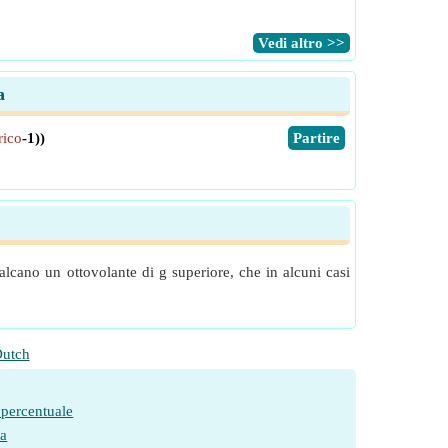
​Vedi altro >>
a
rico
-1))
​Partire
lcano un ottovolante di g superiore, che in alcuni casi
utch
 percentuale
ia