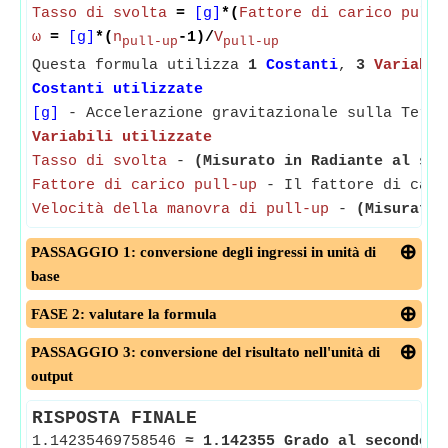
Tasso di svolta
=
[g]
*(
Fattore di carico pull-
ω
=
[g]
*(
n
-1)/
V
pull-up
pull-up
Questa formula utilizza
1
Costanti
,
3
Variabil
Costanti utilizzate
[g]
- Accelerazione gravitazionale sulla Terra
Variabili utilizzate
Tasso di svolta
-
(Misurato in Radiante al sec
Fattore di carico pull-up
- Il fattore di caric
Velocità della manovra di pull-up
-
(Misurato 
PASSAGGIO 1: conversione degli ingressi in unità di
base
FASE 2: valutare la formula
PASSAGGIO 3: conversione del risultato nell'unità di
output
RISPOSTA FINALE
1.14235469758546
≈
1.142355 Grado al secondo
<