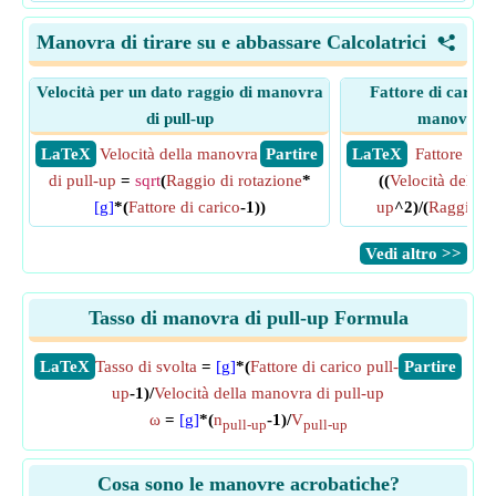
Manovra di tirare su e abbassare Calcolatrici
<
Velocità per un dato raggio di manovra
Fattore di carico 
di pull-up
manovra de
​ LaTeX
Velocità della manovra
​ Partire
​ LaTeX
Fattore di c
di pull-up
=
sqrt
(
Raggio di rotazione
*
((
Velocità della 
[g]
*(
Fattore di carico
-1))
up
^2)/(
Raggio di
​Vedi altro >>
Tasso di manovra di pull-up Formula
​LaTeX
Tasso di svolta
=
[g]
*(
Fattore di carico pull-
​Partire
up
-1)/
Velocità della manovra di pull-up
ω
=
[g]
*(
n
-1)/
V
pull-up
pull-up
Cosa sono le manovre acrobatiche?