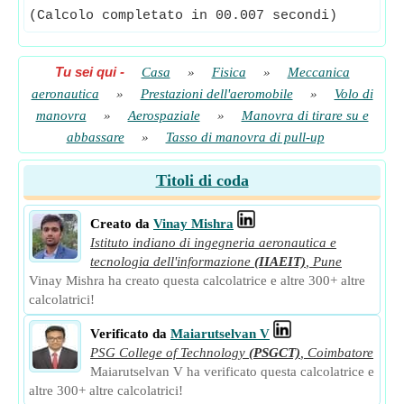
(Calcolo completato in 00.007 secondi)
Tu sei qui
-
Casa
»
Fisica
»
Meccanica
aeronautica
»
Prestazioni dell'aeromobile
»
Volo di
manovra
»
Aerospaziale
»
Manovra di tirare su e
abbassare
»
Tasso di manovra di pull-up
Titoli di coda
Creato da
Vinay Mishra
Istituto indiano di ingegneria aeronautica e
tecnologia dell'informazione
(IIAEIT)
,
Pune
Vinay Mishra ha creato questa calcolatrice e altre 300+ altre
calcolatrici!
Verificato da
Maiarutselvan V
PSG College of Technology
(PSGCT)
,
Coimbatore
Maiarutselvan V ha verificato questa calcolatrice e
altre 300+ altre calcolatrici!