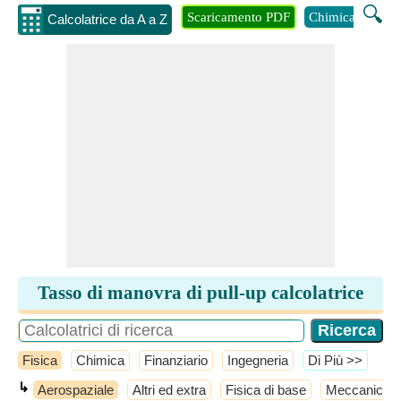
🔍
Scaricamento PDF
Chimica
Inge
Calcolatrice da A a Z
Tasso di manovra di pull-up calcolatrice
Fisica
Chimica
Finanziario
Ingegneria
​Di Più >>
↳
Aerospaziale
Altri ed extra
Fisica di base
Meccanico