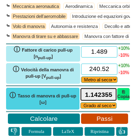
⤿
Meccanica aeronautica
Aerodinamica
Meccanica orbital
⤿
Prestazioni dell'aeromobile
Introduzione ed equazioni gover
⤿
Volo di manovra
Autonomia e resistenza
Decollo e atterr
⤿
Manovra di tirare su e abbassare
Manovra con fattore di car
+10%
ⓘ
Fattore di carico pull-up
-10%
[n
]
pull-up
+10%
ⓘ
Velocità della manovra di
-10%
pull-up [V
]
pull-up
⎘
ⓘ
Tasso di manovra di pull-up
Copia
[ω]
Passi
👎
👍
Formula
LaTeX
Ripristina