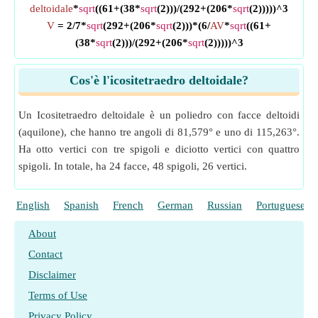
deltoidale
*
sqrt
((61+(38*
sqrt
(2)))/(292+(206*
sqrt
(2)))))^3
V
= 2/7*
sqrt
(292+(206*
sqrt
(2)))*(6/
AV
*
sqrt
((61+
(38*
sqrt
(2)))/(292+(206*
sqrt
(2)))))^3
Cos'è l'icositetraedro deltoidale?
Un Icositetraedro deltoidale è un poliedro con facce deltoidi
(aquilone), che hanno tre angoli di 81,579° e uno di 115,263°.
Ha otto vertici con tre spigoli e diciotto vertici con quattro
spigoli. In totale, ha 24 facce, 48 spigoli, 26 vertici.
English
Spanish
French
German
Russian
Portuguese
About
Contact
Disclaimer
Terms of Use
Privacy Policy