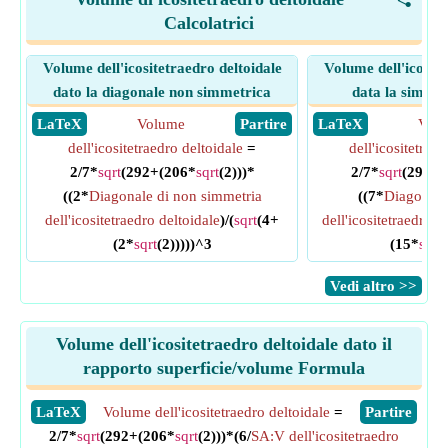
<
Calcolatrici
Volume dell'icositetraedro deltoidale
Volume dell'icosite
dato la diagonale non simmetrica
data la simmet
​ LaTeX
Volume
​ Partire
​ LaTeX
Vol
dell'icositetraedro deltoidale
=
dell'icositetrae
2/7*
sqrt
(292+(206*
sqrt
(2)))*
2/7*
sqrt
(292+(
((2*
Diagonale di non simmetria
((7*
Diagonale
dell'icositetraedro deltoidale
)/(
sqrt
(4+
dell'icositetraedro d
(2*
sqrt
(2)))))^3
(15*
sqrt
(
​Vedi altro >>
Volume dell'icositetraedro deltoidale dato il
rapporto superficie/volume Formula
​LaTeX
Volume dell'icositetraedro deltoidale
=
​Partire
2/7*
sqrt
(292+(206*
sqrt
(2)))*(6/
SA:V dell'icositetraedro