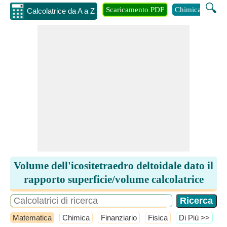
🔍
Scaricamento PDF
Chimica
Inge
Calcolatrice da A a Z
Volume dell'icositetraedro deltoidale dato il
rapporto superficie/volume calcolatrice
Matematica
Chimica
Finanziario
Fisica
​Di Più >>