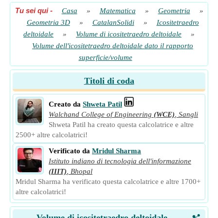
Tu sei qui
-
Casa
»
Matematica
»
Geometria
»
Geometria 3D
»
CatalanSolidi
»
Icositetraedro
deltoidale
»
Volume di icositetraedro deltoidale
»
Volume dell'icositetraedro deltoidale dato il rapporto
superficie/volume
Titoli di coda
Creato da
Shweta Patil
Walchand College of Engineering
(WCE)
,
Sangli
Shweta Patil ha creato questa calcolatrice e altre
2500+ altre calcolatrici!
Verificato da
Mridul Sharma
Istituto indiano di tecnologia dell'informazione
(IIIT)
,
Bhopal
Mridul Sharma ha verificato questa calcolatrice e altre 1700+
altre calcolatrici!
Volume di icositetraedro deltoidale