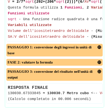
V
= 2/7*
sqrt
(292+(206*
sqrt
(2)))*(6/
AV
*
sqrt
((61
Questa formula utilizza
1
Funzioni
,
2
Variabil
Funzioni utilizzate
sqrt
- Una funzione radice quadrata è una funz
Variabili utilizzate
Volume dell'icositetraedro deltoidale
-
(Misur
SA:V dell'icositetraedro deltoidale
-
(Misurat
PASSAGGIO 1: conversione degli ingressi in unità di
base
FASE 2: valutare la formula
PASSAGGIO 3: conversione del risultato nell'unità di
output
RISPOSTA FINALE
130030.67333845
≈
130030.7 Metro cubo
<--
Volu
(Calcolo completato in 00.006 secondi)