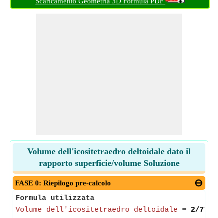
Scaricamento Geometria 3D Formula PDF
Volume dell'icositetraedro deltoidale dato il
rapporto superficie/volume Soluzione
FASE 0: Riepilogo pre-calcolo
Formula utilizzata
Volume dell'icositetraedro deltoidale
= 2/7*
sq