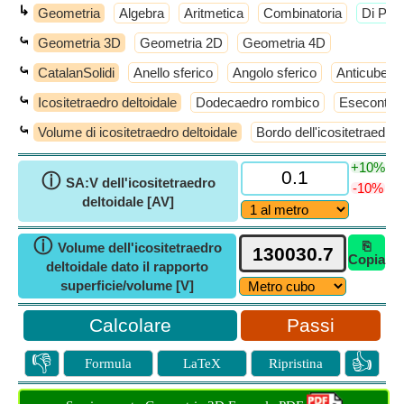
↳
Geometria
Algebra
Aritmetica
Combinatoria
​Di Più
⤿
Geometria 3D
Geometria 2D
Geometria 4D
⤿
CatalanSolidi
Anello sferico
Angolo sferico
Anticube
⤿
Icositetraedro deltoidale
Dodecaedro rombico
Esecontaed
⤿
Volume di icositetraedro deltoidale
Bordo dell'icositetraedro 
+10%
ⓘ
SA:V dell'icositetraedro
-10%
deltoidale [AV]
ⓘ
⎘
Volume dell'icositetraedro
Copia
deltoidale dato il rapporto
superficie/volume [V]
Passi
👎
👍
Formula
LaTeX
Ripristina