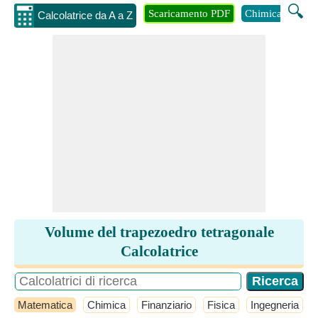
🔍
Scaricamento PDF
Chimica
Inge
Calcolatrice da A a Z
Volume del trapezoedro tetragonale
Calcolatrice
Matematica
Chimica
Finanziario
Fisica
Ingegneria