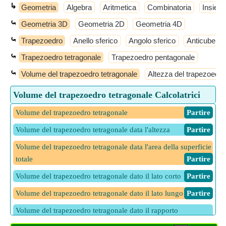
↳
Geometria
Algebra
Aritmetica
Combinatoria
Insiemi
⤿
Geometria 3D
Geometria 2D
Geometria 4D
⤿
Trapezoedro
Anello sferico
Angolo sferico
Anticube
⤿
Trapezoedro tetragonale
Trapezoedro pentagonale
⤿
Volume del trapezoedro tetragonale
Altezza del trapezoedro
Volume del trapezoedro tetragonale Calcolatrici
Volume del trapezoedro tetragonale
​ Partire
Volume del trapezoedro tetragonale data l'altezza
​ Partire
Volume del trapezoedro tetragonale data l'area della superficie
totale
​ Partire
Volume del trapezoedro tetragonale dato il lato corto
​ Partire
Volume del trapezoedro tetragonale dato il lato lungo
​ Partire
Volume del trapezoedro tetragonale dato il rapporto
superficie/volume
​ Partire