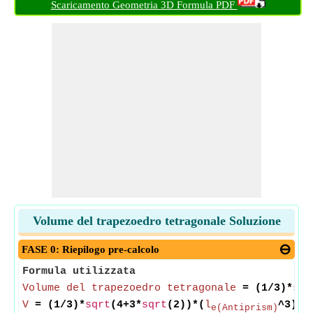
Scaricamento Geometria 3D Formula PDF
Volume del trapezoedro tetragonale Soluzione
FASE 0: Riepilogo pre-calcolo
Formula utilizzata
Volume del trapezoedro tetragonale
= (1/3)*
sqr
V
= (1/3)*
sqrt
(4+3*
sqrt
(2))*(
l
^3)
e(Antiprism)