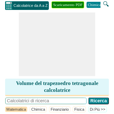
🔍
Scaricamento PDF
Chimica
Inge
Calcolatrice da A a Z
Volume del trapezoedro tetragonale
calcolatrice
Matematica
Chimica
Finanziario
Fisica
​Di Più >>