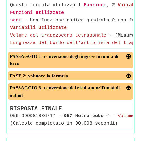
Questa formula utilizza
1
Funzioni
,
2
Variabil
Funzioni utilizzate
sqrt
- Una funzione radice quadrata è una funz
Variabili utilizzate
Volume del trapezoedro tetragonale
-
(Misurato
Lunghezza del bordo dell'antiprisma del trapez
PASSAGGIO 1: conversione degli ingressi in unità di
base
FASE 2: valutare la formula
PASSAGGIO 3: conversione del risultato nell'unità di
output
RISPOSTA FINALE
956.999981836717
≈
957 Metro cubo
<--
Volume d
(Calcolo completato in 00.008 secondi)