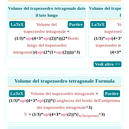
Volume del trapezoedro tetragonale dato
Volume del trapezoed
il lato lungo
l'alt
​ LaTeX
Volume del
​ Partire
​ LaTeX
Volum
trapezoedro tetragonale
=
trapezoedro t
(1/3)*
sqrt
(4+3*
sqrt
(2))*(((2*
Bordo
(1/3)*
sqrt
(4+3*
sqr
lungo del trapezoedro
trapezoedro tetrag
tetragonale
)/(
sqrt
(2*(1+
sqrt
(2)))))^3)
(4+3*
sqrt
​Vedi altro >>
Volume del trapezoedro tetragonale Formula
​LaTeX
Volume del trapezoedro tetragonale
=
​Partire
(1/3)*
sqrt
(4+3*
sqrt
(2))*(
Lunghezza del bordo dell'antiprisma
del trapezoedro tetragonale
^3)
V
= (1/3)*
sqrt
(4+3*
sqrt
(2))*(
l
^3)
e(Antiprism)