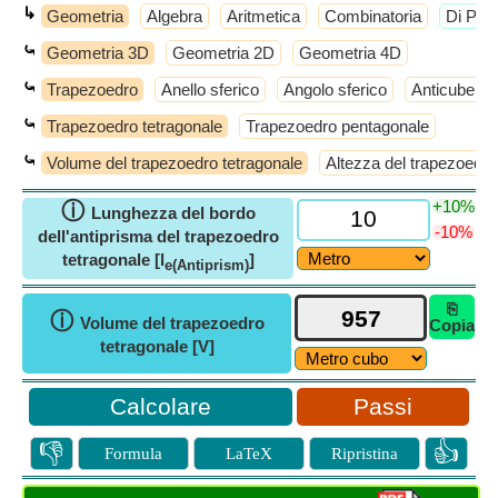
↳
Geometria
Algebra
Aritmetica
Combinatoria
​Di Più
⤿
Geometria 3D
Geometria 2D
Geometria 4D
⤿
Trapezoedro
Anello sferico
Angolo sferico
Anticube
⤿
Trapezoedro tetragonale
Trapezoedro pentagonale
⤿
Volume del trapezoedro tetragonale
Altezza del trapezoedro
+10%
ⓘ
Lunghezza del bordo
-10%
dell'antiprisma del trapezoedro
tetragonale [l
]
e(Antiprism)
⎘
ⓘ
Volume del trapezoedro
Copia
tetragonale [V]
Passi
👎
👍
Formula
LaTeX
Ripristina