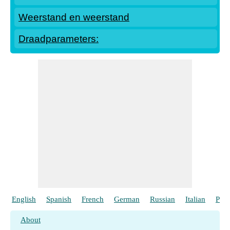
Weerstand en weerstand
Draadparameters:
English
Spanish
French
German
Russian
Italian
Port
About