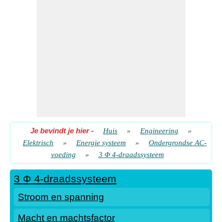
Je bevindt je hier
-
Huis
»
Engineering
»
Elektrisch
»
Energie systeem
»
Ondergrondse AC-
voeding
»
3 Φ 4-draadssysteem
3 Φ 4-draadssysteem
Stroom en spanning
Macht en machtsfactor