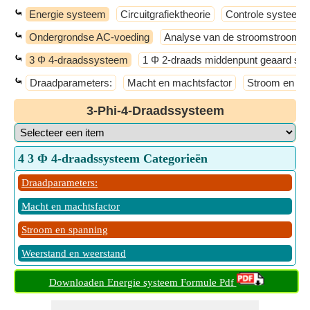
⤿
Energie systeem
Circuitgrafiektheorie
Controle systeem
⤿
Ondergrondse AC-voeding
Analyse van de stroomstroom
⤿
3 Φ 4-draadssysteem
1 Φ 2-draads middenpunt geaard sy
⤿
Draadparameters:
Macht en machtsfactor
Stroom en sp
3-Phi-4-Draadssysteem
4 3 Φ 4-draadssysteem Categorieën
Draadparameters:
Macht en machtsfactor
Stroom en spanning
Weerstand en weerstand
Downloaden Energie systeem Formule Pdf