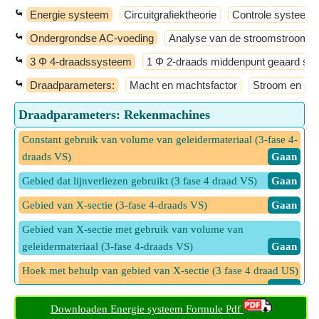
⤿
Energie systeem
Circuitgrafiektheorie
Controle systeem
⤿
Ondergrondse AC-voeding
Analyse van de stroomstroom
⤿
3 Φ 4-draadssysteem
1 Φ 2-draads middenpunt geaard sy
⤿
Draadparameters:
Macht en machtsfactor
Stroom en sp
Draadparameters: Rekenmachines
Constant gebruik van volume van geleidermateriaal (3-fase 4-
draads VS)
​ Gaan
Gebied dat lijnverliezen gebruikt (3 fase 4 draad VS)
​ Gaan
Gebied van X-sectie (3-fase 4-draads VS)
​ Gaan
Gebied van X-sectie met gebruik van volume van
geleidermateriaal (3-fase 4-draads VS)
​ Gaan
Hoek met behulp van gebied van X-sectie (3 fase 4 draad US)
​ Gaan
Downloaden Energie systeem Formule Pdf
Hoek met behulp van lijnverliezen (3-fase 4-draads VS)