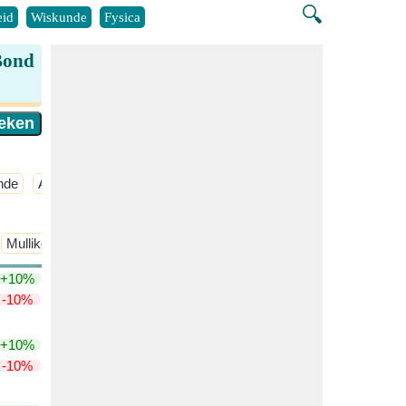
🔍
id
Wiskunde
Fysica
Bond
nde
Atmosferische Chemie
​Meer >>
Mulliken's Elektronegativiteit
+10%
-10%
+10%
-10%