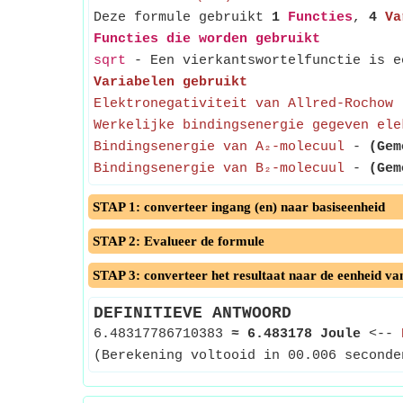
Deze formule gebruikt
1
Functies
,
4
Va
Functies die worden gebruikt
sqrt
- Een vierkantswortelfunctie is ee
Variabelen gebruikt
Elektronegativiteit van Allred-Rochow
Werkelijke bindingsenergie gegeven ele
Bindingsenergie van A₂-molecuul
-
(Gem
Bindingsenergie van B₂-molecuul
-
(Gem
STAP 1: converteer ingang (en) naar basiseenheid
STAP 2: Evalueer de formule
STAP 3: converteer het resultaat naar de eenheid va
DEFINITIEVE ANTWOORD
6.48317786710383
≈
6.483178 Joule
<--
(Berekening voltooid in 00.006 seconde