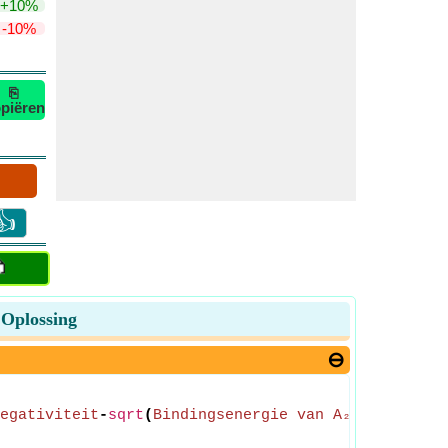
+10%
-10%
⎘
piëren
👍
 Oplossing
egativiteit
-
sqrt
(
Bindingsenergie van A₂-molecuul
*