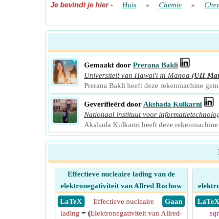
Je bevindt je hier
-
Huis
»
Chemie
»
Chem
Gemaakt door
Prerana Bakli
Universiteit van Hawai'i in Mānoa
(UH Ma
Prerana Bakli heeft deze rekenmachine ge
Geverifieërd door
Akshada Kulkarni
Nationaal instituut voor informatietechnolo
Akshada Kulkarni heeft deze rekenmachine
Effectieve nucleaire lading van de
elektronegativiteit van Allred Rochow
elektr
​ LaTeX
Effectieve nucleaire
​ Gaan
​ LaTe
lading
= (
Elektronegativiteit van Allred-
sqr