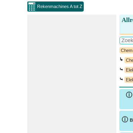
Rekenmachines A tot Z
All
Chem
↳
Che
⤿
Ele
⤿
Ele
ⓘ
B