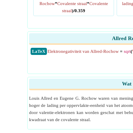
Rochow
*
Covalente straal
*
Covalente
ladin
straal
)/0.359
Allred R
​LaTeX
Elektronegativiteit van Allred-Rochow
=
sqrt
(
Wat 
Louis Allred en Eugene G. Rochow waren van mening da
hoger de lading per oppervlakte-eenheid van het atoomo
door valentie-elektronen kan worden geschat met behu
kwadraat van de covalente straal.