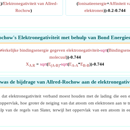
g
)/
Elektronegativiteit van Allred-
(
Ionisatieenergie
+
Affiniteit 
Rochow
)
elektronen
))-0.2-0.744
ochow's Elektronegativiteit met behulp van Bond Energie
Werkelijke bindingsenergie gegeven elektronegativiteit
-
sqrt
(
Bindingsen
molecuul
))-0.744
X
=
sqrt
(
E
-
sqrt
(
E
*
E
))-0.744
A.R
(A-B)
A-A
B-B
was de bijdrage van Allred-Rochow aan de elektronegativi
t elektronegativiteit verband moest houden met de lading die een e
ppervlak, hoe groter de neiging van dat atoom om elektronen aan te tr
lp van de regels van Slater, terwijl het oppervlak van een atoom i