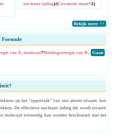
van
nucleaire lading
)/(
Covalente straal
^2)
​Bekijk meer >>
s Formule
ergie van A₂-molecuul
*
Bindingsenergie van B₂-
​Gaan
teit?
lektron op het "oppervlak" van een atoom ervaart: hoe
ekken. De effectieve nucleaire lading die wordt ervaren
n een molecuul evenredig kan worden beschouwd met het