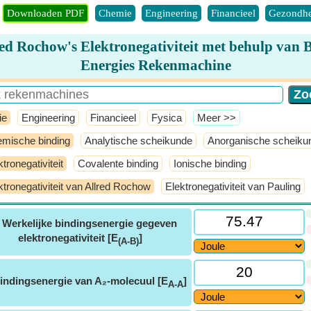
Downloaden PDF
Chemie
Engineering
Financieel
Gezondhe
red Rochow's Elektronegativiteit met behulp van 
Energies Rekenmachine
ie
Engineering
Financieel
Fysica
​Meer >>
mische binding
Analytische scheikunde
Anorganische scheiku
ktronegativiteit
Covalente binding
Ionische binding
ktronegativiteit van Allred Rochow
Elektronegativiteit van Pauling
ⓘ
Werkelijke bindingsenergie gegeven
elektronegativiteit [E
]
(A-B)
indingsenergie van A₂-molecuul [E
]
A-A