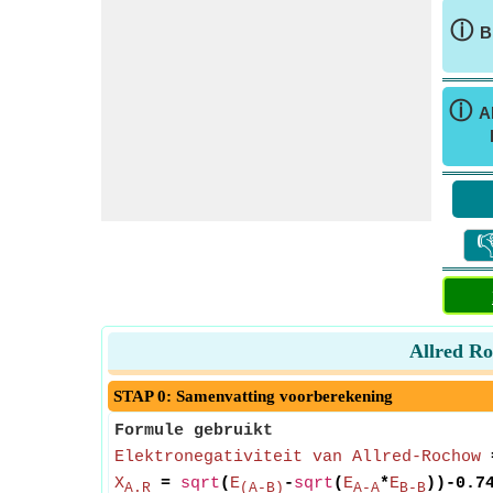
ⓘ
B
ⓘ
A

Allred Ro
STAP 0: Samenvatting voorberekening
Formule gebruikt
Elektronegativiteit van Allred-Rochow
X
=
sqrt
(
E
-
sqrt
(
E
*
E
))-0.7
A.R
(A-B)
A-A
B-B