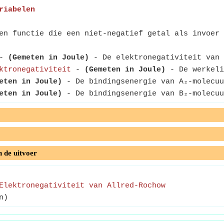
riabelen
n functie die een niet-negatief getal als invoer 
-
(Gemeten in Joule)
- De elektronegativiteit van 
ktronegativiteit
-
(Gemeten in Joule)
- De werkeli
eten in Joule)
- De bindingsenergie van A₂-molecuu
eten in Joule)
- De bindingsenergie van B₂-molecuu
n de uitvoer
Elektronegativiteit van Allred-Rochow
n)