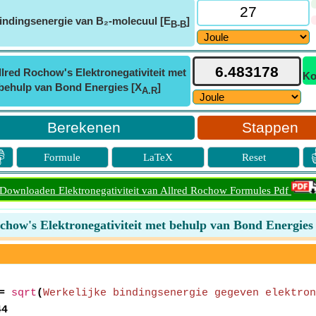
indingsenergie van B₂-molecuul [E
]
B-B
llred Rochow's Elektronegativiteit met
Ko
behulp van Bond Energies [X
]
A.R
Stappen

Formule
LaTeX
Reset
Downloaden Elektronegativiteit van Allred Rochow Formules Pdf
chow's Elektronegativiteit met behulp van Bond Energies
=
sqrt
(
Werkelijke bindingsenergie gegeven elektron
44