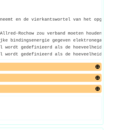
neemt en de vierkantswortel van het opgegeven inv
Allred-Rochow zou verband moeten houden met de lad
jke bindingsenergie gegeven elektronegativiteit wo
l wordt gedefinieerd als de hoeveelheid energie di
l wordt gedefinieerd als de hoeveelheid energie di