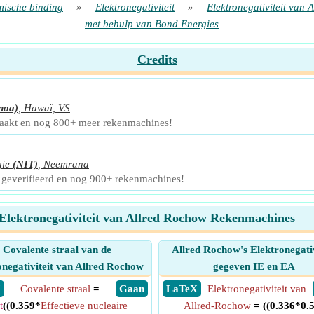
ische binding
»
Elektronegativiteit
»
Elektronegativiteit van 
met behulp van Bond Energies
Credits
noa)
,
Hawaï, VS
maakt en nog 800+ meer rekenmachines!
gie
(NIT)
,
Neemrana
 geverifieerd en nog 900+ rekenmachines!
Elektronegativiteit van Allred Rochow Rekenmachines
Covalente straal van de
Allred Rochow's Elektronegativ
onegativiteit van Allred Rochow
gegeven IE en EA
X
Covalente straal
=
​ Gaan
​ LaTeX
Elektronegativiteit van
t
((0.359*
Effectieve nucleaire
Allred-Rochow
= ((0.336*0.