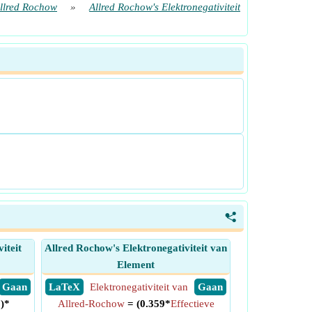
Allred Rochow
»
Allred Rochow's Elektronegativiteit
<
iteit
Allred Rochow's Elektronegativiteit van
Element
​ Gaan
​ LaTeX
Elektronegativiteit van
​ Gaan
5)*
Allred-Rochow
= (0.359*
Effectieve