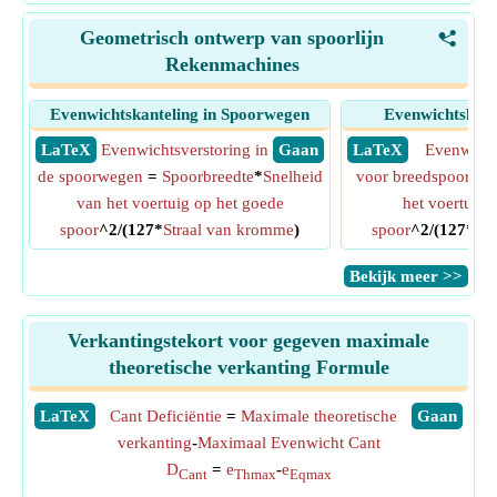
Geometrisch ontwerp van spoorlijn
<
Rekenmachines
Evenwichtskanteling in Spoorwegen
Evenwichtskant
​ LaTeX
Evenwichtsverstoring in
​ Gaan
​ LaTeX
Evenwicht
de spoorwegen
=
Spoorbreedte
*
Snelheid
voor breedspoor
= 1
van het voertuig op het goede
het voertuig 
spoor
^2/(127*
Straal van kromme
)
spoor
^2/(127*
St
​Bekijk meer >>
Verkantingstekort voor gegeven maximale
theoretische verkanting Formule
​LaTeX
Cant Deficiëntie
=
Maximale theoretische
​Gaan
verkanting
-
Maximaal Evenwicht Cant
D
=
e
-
e
Cant
Thmax
Eqmax