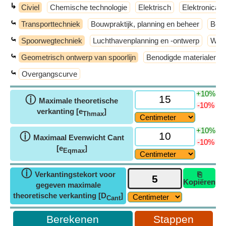
↳
Civiel
Chemische technologie
Elektrisch
Elektronica
⤿
Transporttechniek
Bouwpraktijk, planning en beheer
Bouw
⤿
Spoorwegtechniek
Luchthavenplanning en -ontwerp
Weg
⤿
Geometrisch ontwerp van spoorlijn
Benodigde materialen pe
⤿
Overgangscurve
+10%
ⓘ
Maximale theoretische
-10%
verkanting [e
]
Thmax
+10%
ⓘ
Maximaal Evenwicht Cant
-10%
[e
]
Eqmax
ⓘ
Verkantingstekort voor
⎘
Kopiëren
gegeven maximale
theoretische verkanting [D
]
Cant
Stappen