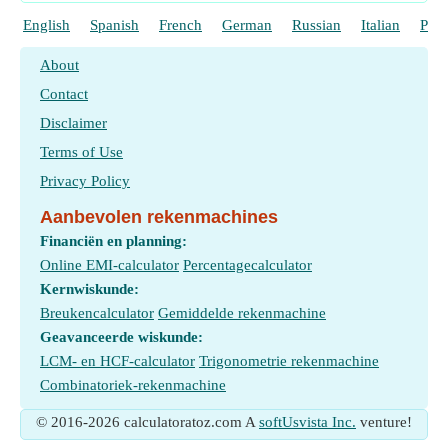
English
Spanish
French
German
Russian
Italian
Port
About
Contact
Disclaimer
Terms of Use
Privacy Policy
Aanbevolen rekenmachines
Financiën en planning:
Online EMI-calculator
Percentagecalculator
Kernwiskunde:
Breukencalculator
Gemiddelde rekenmachine
Geavanceerde wiskunde:
LCM- en HCF-calculator
Trigonometrie rekenmachine
Combinatoriek-rekenmachine
© 2016-2026 calculatoratoz.com A
softUsvista Inc.
venture!