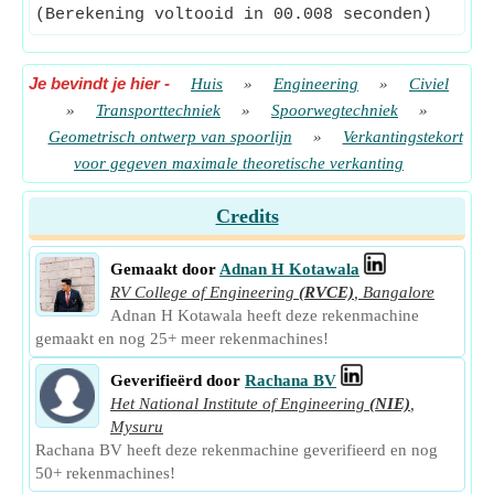
(Berekening voltooid in 00.008 seconden)
Je bevindt je hier
-
Huis
»
Engineering
»
Civiel
»
Transporttechniek
»
Spoorwegtechniek
»
Geometrisch ontwerp van spoorlijn
»
Verkantingstekort
voor gegeven maximale theoretische verkanting
Credits
Gemaakt door
Adnan H Kotawala
RV College of Engineering
(RVCE)
,
Bangalore
Adnan H Kotawala heeft deze rekenmachine
gemaakt en nog 25+ meer rekenmachines!
Geverifieërd door
Rachana BV
Het National Institute of Engineering
(NIE)
,
Mysuru
Rachana BV heeft deze rekenmachine geverifieerd en nog
50+ rekenmachines!