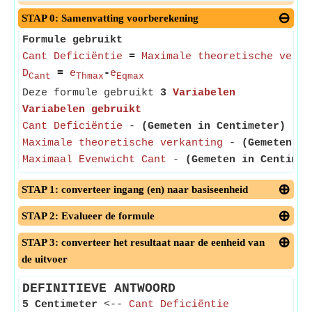
STAP 0: Samenvatting voorberekening
Formule gebruikt
Cant Deficiëntie
=
Maximale theoretische verka
D
=
e
-
e
Cant
Thmax
Eqmax
Deze formule gebruikt
3
Variabelen
Variabelen gebruikt
Cant Deficiëntie
-
(Gemeten in Centimeter)
- Ve
Maximale theoretische verkanting
-
(Gemeten in
Maximaal Evenwicht Cant
-
(Gemeten in Centimet
STAP 1: converteer ingang (en) naar basiseenheid
STAP 2: Evalueer de formule
STAP 3: converteer het resultaat naar de eenheid van
de uitvoer
DEFINITIEVE ANTWOORD
5 Centimeter
<--
Cant Deficiëntie