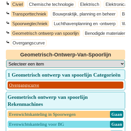
↳
Civiel
Chemische technologie
Elektrisch
Elektronica
⤿
Transporttechniek
Bouwpraktijk, planning en beheer
Bouw
⤿
Spoorwegtechniek
Luchthavenplanning en -ontwerp
Weg
⤿
Geometrisch ontwerp van spoorlijn
Benodigde materialen pe
⤿
Overgangscurve
Geometrisch-Ontwerp-Van-Spoorlijn
1 Geometrisch ontwerp van spoorlijn Categorieën
Overgangscurve
Geometrisch ontwerp van spoorlijn
Rekenmachines
Evenwichtskanteling in Spoorwegen
​ Gaan
Evenwichtskanteling voor BG
​ Gaan