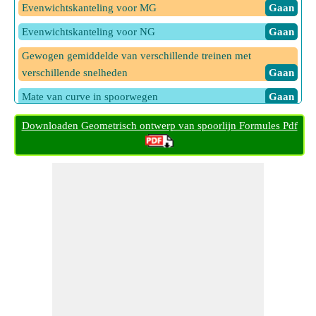
Evenwichtskanteling voor MG
​ Gaan
Evenwichtskanteling voor NG
​ Gaan
Gewogen gemiddelde van verschillende treinen met
verschillende snelheden
​ Gaan
Mate van curve in spoorwegen
​ Gaan
Maximale theoretische kanteling in spoorwegen
​ Gaan
Downloaden Geometrisch ontwerp van spoorlijn Formules Pdf
Straal voor gegeven mate van kromming in spoorwegen
​ Gaan
Theoretische verkanting in spoorwegen
​ Gaan
Verkantingstekort voor gegeven maximale theoretische
verkanting
​ Gaan
Verkantingstekort voor gegeven theoretische verkanting
​ Gaan
Verschuiving in spoorwegen voor kubieke parabool
​ Gaan