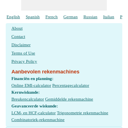
English
Spanish
French
German
Russian
Italian
Port
About
Contact
Disclaimer
Terms of Use
Privacy Policy
Aanbevolen rekenmachines
Financiën en planning:
Online EMI-calculator
Percentagecalculator
Kernwiskunde:
Breukencalculator
Gemiddelde rekenmachine
Geavanceerde wiskunde:
LCM- en HCF-calculator
Trigonometrie rekenmachine
Combinatoriek-rekenmachine