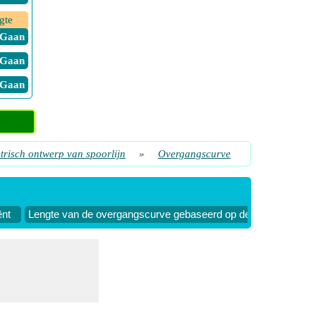
gte
​ Gaan
​ Gaan
​ Gaan
​ Gaan
​ Gaan
risch ontwerp van spoorlijn
»
Overgangscurve
​ Gaan
​ Gaan
​ Gaan
ënt
Lengte van de overgangscurve gebaseerd op de mate van vera