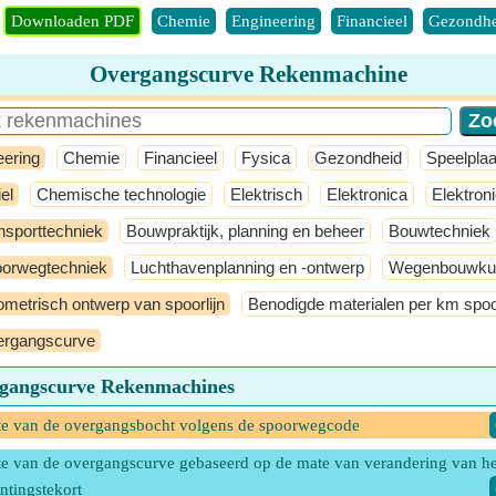
Downloaden PDF
Chemie
Engineering
Financieel
Gezondhe
Overgangscurve Rekenmachine
eering
Chemie
Financieel
Fysica
Gezondheid
Speelplaa
el
Chemische technologie
Elektrisch
Elektronica
Elektron
nsporttechniek
Bouwpraktijk, planning en beheer
Bouwtechniek
orwegtechniek
Luchthavenplanning en -ontwerp
Wegenbouwku
metrisch ontwerp van spoorlijn
Benodigde materialen per km spoor
rgangscurve
gangscurve Rekenmachines
e van de overgangsbocht volgens de spoorwegcode
e van de overgangscurve gebaseerd op de mate van verandering van he
ntingstekort