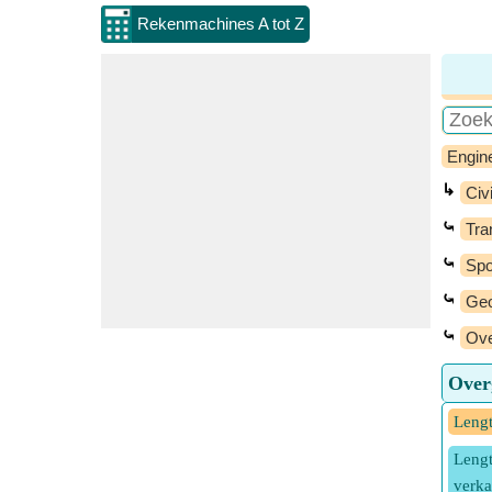
Rekenmachines A tot Z
Engin
↳
Civi
⤿
Tra
⤿
Spo
⤿
Geo
⤿
Ove
Over
Lengt
Lengt
verka