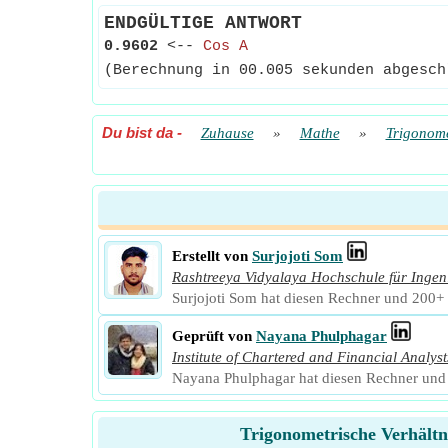
ENDGÜLTIGE ANTWORT
0.9602
<--
Cos A
(Berechnung in 00.005 sekunden abgesch
Du bist da
-
Zuhause
»
Mathe
»
Trigonome
Erstellt von
Surjojoti Som
Rashtreeya Vidyalaya Hochschule für Ingen
Surjojoti Som hat diesen Rechner und 200+ w
Geprüft von
Nayana Phulphagar
Institute of Chartered and Financial Analyst
Nayana Phulphagar hat diesen Rechner und 1
Trigonometrische Verhältn