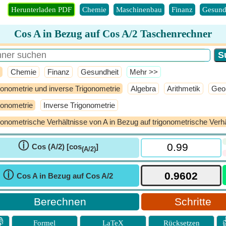
Herunterladen PDF
Chemie
Maschinenbau
Finanz
Gesund
Cos A in Bezug auf Cos A/2 Taschenrechner
Chemie
Finanz
Gesundheit
​Mehr >>
gonometrie und inverse Trigonometrie
Algebra
Arithmetik
Geo
gonometrie
Inverse Trigonometrie
gonometrische Verhältnisse von A in Bezug auf trigonometrische Verhä
ⓘ
Cos (A/2) [cos
]
(A/2)
ⓘ
Cos A in Bezug auf Cos A/2
Schritte

Formel
LaTeX
Rücksetzen