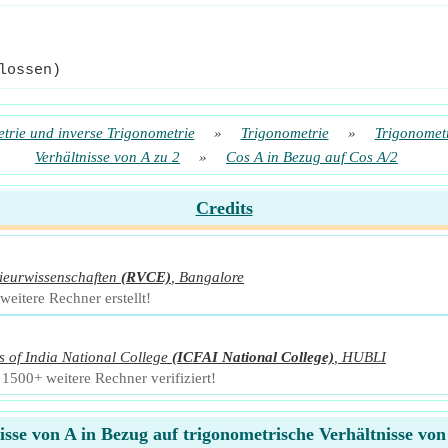
lossen)
trie und inverse Trigonometrie
»
Trigonometrie
»
Trigonometr
Verhältnisse von A zu 2
»
Cos A in Bezug auf Cos A/2
Credits
ieurwissenschaften
(RVCE)
,
Bangalore
eitere Rechner erstellt!
s of India National College
(ICFAI National College)
,
HUBLI
500+ weitere Rechner verifiziert!
isse von A in Bezug auf trigonometrische Verhältnisse vo