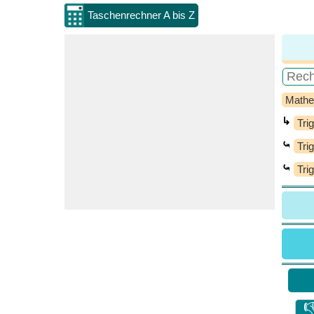
Taschenrechner A bis Z
Mathe
↳
Tri
⤿
Tri
⤿
Tri
