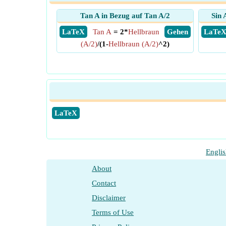
Tan A in Bezug auf Tan A/2
Sin 
​ LaTeX
Tan A
= 2*
Hellbraun
​ Gehen
​ LaTe
(A/2)
/(1-
Hellbraun (A/2)
^2)
​LaTeX
Engli
About
Contact
Disclaimer
Terms of Use