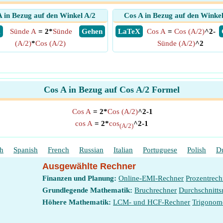
A in Bezug auf den Winkel A/2
Cos A in Bezug auf den Winkel
X
Sünde A
= 2*
Sünde
​ Gehen
​ LaTeX
Cos A
=
Cos (A/2)
^2-
(A/2)
*
Cos (A/2)
Sünde (A/2)
^2
Cos A in Bezug auf Cos A/2 Formel
Cos A
= 2*
Cos (A/2)
^2-1
cos A
= 2*
cos
^2-1
(A/2)
sh
Spanish
French
Russian
Italian
Portuguese
Polish
D
Ausgewählte Rechner
Finanzen und Planung:
Online-EMI-Rechner
Prozentrech
Grundlegende Mathematik:
Bruchrechner
Durchschnitts
Höhere Mathematik:
LCM- und HCF-Rechner
Trigonom