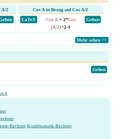
 A/2
Cos A in Bezug auf Cos A/2
​ Gehen
​ LaTeX
Cos A
= 2*
Cos
​ Gehen
(A/2)
^2-1
​Mehr sehen >>
​Gehen
utch
ner
rechner
etrie-Rechner
Kombinatorik-Rechner