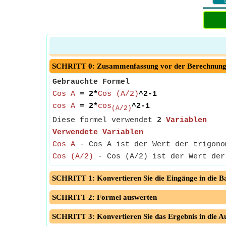
SCHRITT 0: Zusammenfassung vor der Berechnun
Gebrauchte Formel
Cos A
= 2*
Cos (A/2)
^2-1
cos A
= 2*
cos
^2-1
(A/2)
Diese formel verwendet
2
Variablen
Verwendete Variablen
Cos A
- Cos A ist der Wert der trigono
Cos (A/2)
- Cos (A/2) ist der Wert der
SCHRITT 1: Konvertieren Sie die Eingänge in die Ba
SCHRITT 2: Formel auswerten
SCHRITT 3: Konvertieren Sie das Ergebnis in die A