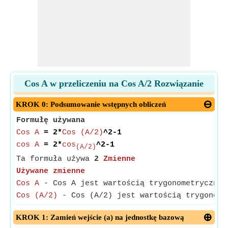
Cos A w przeliczeniu na Cos A/2 Rozwiązanie
KROK 0: Podsumowanie wstępnych obliczeń
Formułę używana
Cos A
= 2*
Cos (A/2)
^2-1
cos A
= 2*
cos
^2-1
(A/2)
Ta formuła używa
2
Zmienne
Używane zmienne
Cos A
- Cos A jest wartością trygonometrycznej
Cos (A/2)
- Cos (A/2) jest wartością trygonome
KROK 1: Zamień wejście (a) na jednostkę bazową