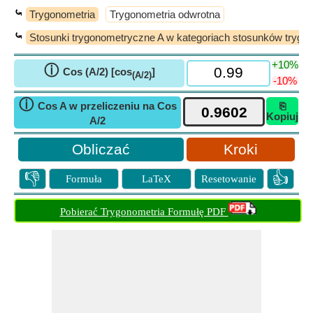
⤿
Trygonometria
Trygonometria odwrotna
⤿
Stosunki trygonometryczne A w kategoriach stosunków trygo
+10%
ⓘ
Cos (A/2) [cos
]
(A/2)
-10%
ⓘ
Cos A w przeliczeniu na Cos
⎘
Kopiuj
A/2
Kroki
👎
👍
Formuła
LaTeX
Resetowanie
Pobierać Trygonometria Formułę PDF