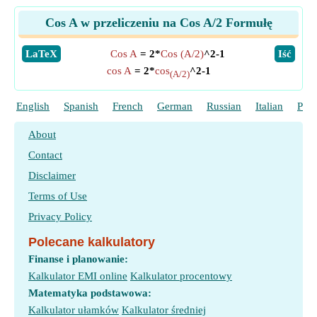
Cos A w przeliczeniu na Cos A/2 Formułę
​LaTeX
Cos A
= 2*
Cos (A/2)
^2-1
​Iść
cos A
= 2*
cos
^2-1
(A/2)
English
Spanish
French
German
Russian
Italian
Port
About
Contact
Disclaimer
Terms of Use
Privacy Policy
Polecane kalkulatory
Finanse i planowanie:
Kalkulator EMI online
Kalkulator procentowy
Matematyka podstawowa:
Kalkulator ułamków
Kalkulator średniej