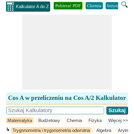
🔍
Pobierać PDF
Chemia
Inżynieria
B
Kalkulator A do Z
Cos A w przeliczeniu na Cos A/2 Kalkulator
Matematyka
Budżetowy
Chemia
Fizyka
​Więcej >>
↳
Trygonometria i trygonometria odwrotna
Algebra
Arytmet