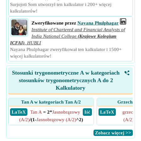
Surjojoti Som utworzył ten kalkulator i 200+ więcej
kalkulatorów!
Zweryfikowane przez
Nayana Phulphagar
Institute of Chartered and Financial Analysts of
India National College
(Krajowe Kolegium
ICFAI)
,
HUBLI
Nayana Phulphagar zweryfikował ten kalkulator i 1500+
więcej kalkulatorów!
Stosunki trygonometryczne A w kategoriach
<
stosunków trygonometrycznych A do 2
Kalkulatory
Tan A w kategoriach Tan A/2
Grzech A w
​ LaTeX
Tan A
= 2*
Jasnobrązowy
​ Iść
​ LaTeX
grzech A
(A/2)
/(1-
Jasnobrązowy (A/2)
^2)
(A/2)
*
Co
​Zobacz więcej >>