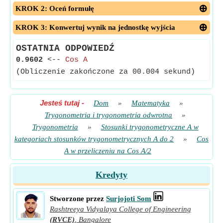
KROK 2: Oceń formułę
KROK 3: Konwertuj wynik na jednostkę wyjścia
OSTATNIA ODPOWIEDŹ
0.9602
<--
Cos A
(Obliczenie zakończone za 00.004 sekund)
Jesteś tutaj
-
Dom
»
Matematyka
»
Trygonometria i trygonometria odwrotna
»
Trygonometria
»
Stosunki trygonometryczne A w
kategoriach stosunków trygonometrycznych A do 2
»
Cos
A w przeliczeniu na Cos A/2
Kredyty
Stworzone przez
Surjojoti Som
Rashtreeya Vidyalaya College of Engineering
(RVCE)
,
Bangalore