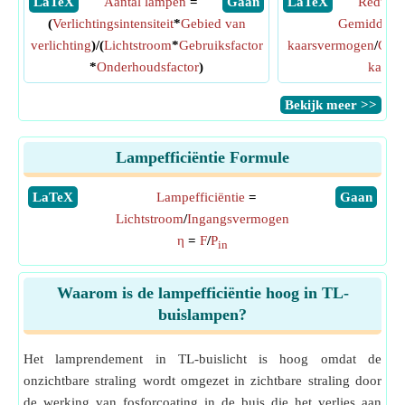
​ LaTeX
Aantal lampen
=
​ Gaan
​ LaTeX
Reductie
(
Verlichtingsintensiteit
*
Gebied van
Gemiddeld 
verlichting
)/(
Lichtstroom
*
Gebruiksfactor
kaarsvermogen
/
Gemi
*
Onderhoudsfactor
)
kaarsk
​Bekijk meer >>
Lampefficiëntie Formule
​LaTeX
Lampefficiëntie
=
​Gaan
Lichtstroom
/
Ingangsvermogen
η
=
F
/
P
in
Waarom is de lampefficiëntie hoog in TL-
buislampen?
Het lamprendement in TL-buislicht is hoog omdat de
onzichtbare straling wordt omgezet in zichtbare straling door
de werking van fosforcoating in de buis die het verlies aan