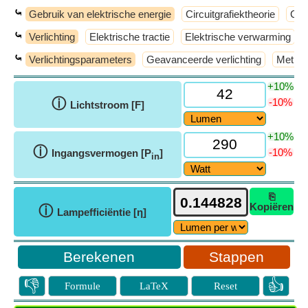
⤿
Gebruik van elektrische energie
Circuitgrafiektheorie
Con
⤿
Verlichting
Elektrische tractie
Elektrische verwarming
⤿
Verlichtingsparameters
Geavanceerde verlichting
Method
+10%
ⓘ
-10%
Lichtstroom [F]
+10%
ⓘ
-10%
Ingangsvermogen [P
]
in
⎘
Kopiëren
ⓘ
Lampefficiëntie [η]
Stappen
👎
👍
Formule
LaTeX
Reset