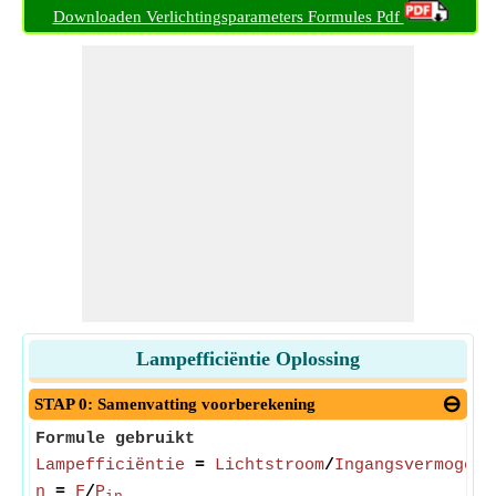
Downloaden Verlichtingsparameters Formules Pdf
Lampefficiëntie Oplossing
STAP 0: Samenvatting voorberekening
Formule gebruikt
Lampefficiëntie
=
Lichtstroom
/
Ingangsvermogen
η
=
F
/
P