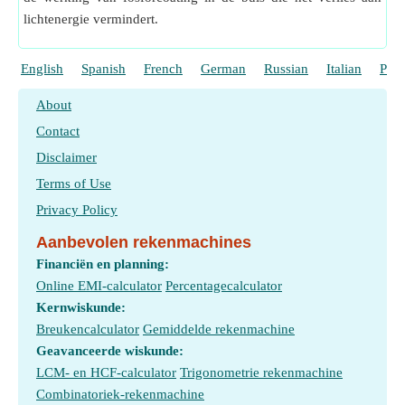
lichtenergie vermindert.
English
Spanish
French
German
Russian
Italian
Port
About
Contact
Disclaimer
Terms of Use
Privacy Policy
Aanbevolen rekenmachines
Financiën en planning:
Online EMI-calculator
Percentagecalculator
Kernwiskunde:
Breukencalculator
Gemiddelde rekenmachine
Geavanceerde wiskunde:
LCM- en HCF-calculator
Trigonometrie rekenmachine
Combinatoriek-rekenmachine