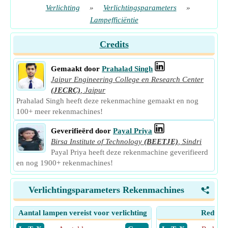
Verlichting
»
Verlichtingsparameters
»
Lampefficiëntie
Credits
Gemaakt door
Prahalad Singh
Jaipur Engineering College en Research Center
(JECRC)
,
Jaipur
Prahalad Singh heeft deze rekenmachine gemaakt en nog
100+ meer rekenmachines!
Geverifieërd door
Payal Priya
Birsa Institute of Technology
(BEETJE)
,
Sindri
Payal Priya heeft deze rekenmachine geverifieerd
en nog 1900+ rekenmachines!
Verlichtingsparameters Rekenmachines
<
Aantal lampen vereist voor verlichting
Reducti