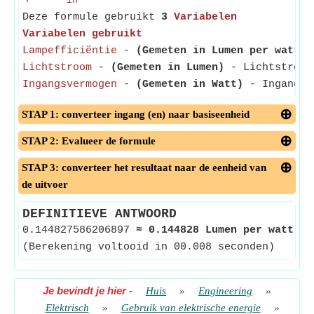
in
Deze formule gebruikt
3
Variabelen
Variabelen gebruikt
Lampefficiëntie
-
(Gemeten in Lumen per watt)
-
Lichtstroom
-
(Gemeten in Lumen)
- Lichtstroom 
Ingangsvermogen
-
(Gemeten in Watt)
- Ingangsve
STAP 1: converteer ingang (en) naar basiseenheid
STAP 2: Evalueer de formule
STAP 3: converteer het resultaat naar de eenheid van
de uitvoer
DEFINITIEVE ANTWOORD
0.144827586206897
≈
0.144828 Lumen per watt
<
(Berekening voltooid in 00.008 seconden)
Je bevindt je hier
-
Huis
»
Engineering
»
Elektrisch
»
Gebruik van elektrische energie
»