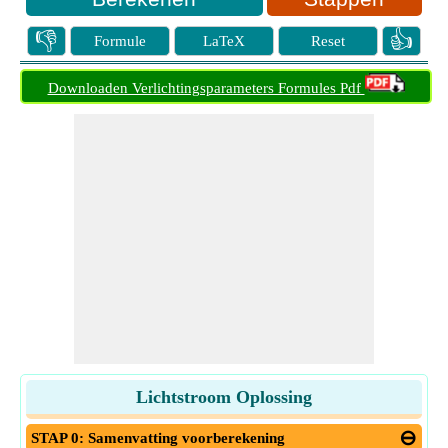
👎
👍
Formule
LaTeX
Reset
Downloaden Verlichtingsparameters Formules Pdf
Lichtstroom Oplossing
STAP 0: Samenvatting voorberekening