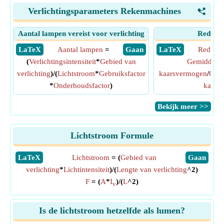
Verlichtingsparameters Rekenmachines
<
Aantal lampen vereist voor verlichting
Reducti
​ LaTeX
Aantal lampen
=
​ Gaan
​ LaTeX
Reductie
(
Verlichtingsintensiteit
*
Gebied van
Gemiddeld 
verlichting
)/(
Lichtstroom
*
Gebruiksfactor
kaarsvermogen
/
Gemi
*
Onderhoudsfactor
)
kaarsk
​Bekijk meer >>
Lichtstroom Formule
​LaTeX
Lichtstroom
= (
Gebied van
​Gaan
verlichting
*
Lichtintensiteit
)/(
Lengte van verlichting
^2)
F
= (
A
*
I
)/(
L
^2)
v
Is de lichtstroom hetzelfde als lumen?