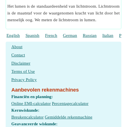
Het lumen is de standaardeenheid van lichtstroom. Lichtstroom
is de maatstaf voor de waargenomen kracht van licht door het
menselijk oog. We meten de lichtstroom in lumen.
English
Spanish
French
German
Russian
Italian
Port
About
Contact
Disclaimer
Terms of Use
Privacy Policy
Aanbevolen rekenmachines
Financiën en planning:
Online EMI-calculator
Percentagecalculator
Kernwiskunde:
Breukencalculator
Gemiddelde rekenmachine
Geavanceerde wiskunde: