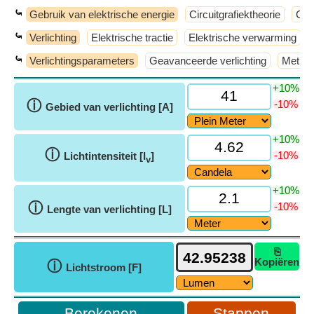
⤿
Gebruik van elektrische energie
Circuitgrafiektheorie
Con
⤿
Verlichting
Elektrische tractie
Elektrische verwarming
⤿
Verlichtingsparameters
Geavanceerde verlichting
Method
+10%
ⓘ
-10%
Gebied van verlichting [A]
+10%
ⓘ
-10%
Lichtintensiteit [I
]
v
+10%
ⓘ
-10%
Lengte van verlichting [L]
⎘
Kopiëren
ⓘ
Lichtstroom [F]
Stappen