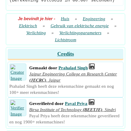
(Berekening voltooid in 00.007 seconden)
Je bevindt je hier
-
Huis
»
Engineering
»
Elektrisch
»
Gebruik van elektrische energie
»
Verlichting
»
Verlichtingsparameters
»
Lichtstroom
Credits
Gemaakt door
Prahalad Singh
Jaipur Engineering College en Research Center
(JECRC)
,
Jaipur
Prahalad Singh heeft deze rekenmachine gemaakt en nog
100+ meer rekenmachines!
Geverifieërd door
Payal Priya
Birsa Institute of Technology
(BEETJE)
,
Sindri
Payal Priya heeft deze rekenmachine geverifieerd
en nog 1900+ rekenmachines!