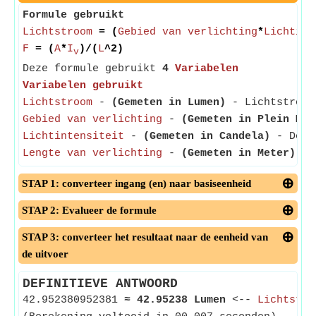
Formule gebruikt
Lichtstroom
= (
Gebied van verlichting
*
Lichtint
F
= (
A
*
I
)/(
L
^2)
v
Deze formule gebruikt
4
Variabelen
Variabelen gebruikt
Lichtstroom
-
(Gemeten in Lumen)
- Lichtstroom 
Gebied van verlichting
-
(Gemeten in Plein Met
Lichtintensiteit
-
(Gemeten in Candela)
- De li
Lengte van verlichting
-
(Gemeten in Meter)
- V
STAP 1: converteer ingang (en) naar basiseenheid
STAP 2: Evalueer de formule
STAP 3: converteer het resultaat naar de eenheid van
de uitvoer
DEFINITIEVE ANTWOORD
42.952380952381
≈
42.95238 Lumen
<--
Lichtstro