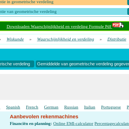
ntie in geometrische verdeling
ntie van geometrische verdeling
Downloaden Waarschijnlijkheid en verdeling Formule Pdf
»
Wiskunde
»
Waarschijnlijkheid en verdeling
»
Distributie
ische verdeling
Gemiddelde van geometrische verdeling gegeven
h
Spanish
French
German
Russian
Italian
Portuguese
P
Aanbevolen rekenmachines
Financiën en planning:
Online EMI-calculator
Percentagecalculat