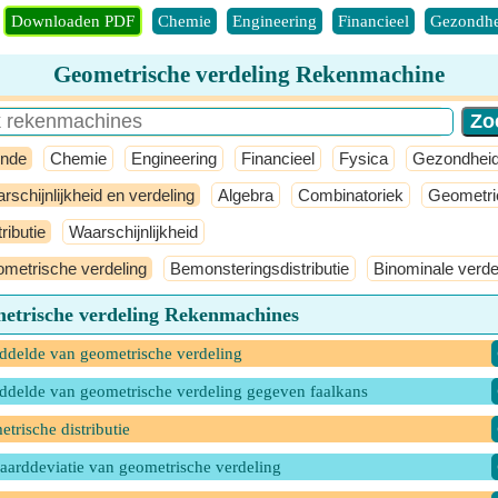
Downloaden PDF
Chemie
Engineering
Financieel
Gezondhe
Geometrische verdeling Rekenmachine
nde
Chemie
Engineering
Financieel
Fysica
Gezondhei
rschijnlijkheid en verdeling
Algebra
Combinatoriek
Geometri
ributie
Waarschijnlijkheid
metrische verdeling
Bemonsteringsdistributie
Binominale verde
etrische verdeling Rekenmachines
delde van geometrische verdeling
delde van geometrische verdeling gegeven faalkans
trische distributie
aarddeviatie van geometrische verdeling