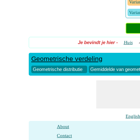
Varia
Varia
Je bevindt je hier
-
Huis
Geometrische verdeling
Geometrische distributie
Gemiddelde van geometr
Englis
About
Contact