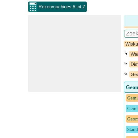
Rekenmachines A tot Z
Wisku
↳
Waa
⤿
Dist
⤿
Geo
Geom
Gemid
Gemid
Geome
Stand