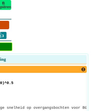
⎘
piëren
👍
ing
0)^0.5
ge snelheid op overgangsbochten voor BG/MG beteken