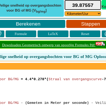
eilige snelheid op overgangsbochten
Ko
voor BG of MG [V
]
bg/mg
Stappen

Formule
LaTeX
Reset
Downloaden Geometrisch ontwerp van spoorlijn Formules Pdf
ilige snelheid op overgangsbochten voor BG of MG Oploss
oor BG/MG
= 4.4*0.278*(
Straal van overgangscurve
-7
oor BG/MG
-
(Gemeten in Meter per seconde)
- Veili