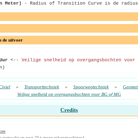
n Meter)
- Radius of Transition Curve is de radius
n de uitvoer
Uur
<--
Veilige snelheid op overgangsbochten voor 
n)
Civiel
»
Transporttechniek
»
Spoorwegtechniek
»
Geometr
Veilige snelheid op overgangsbochten voor BG of MG
Credits
ore
e gemaakt en nog 25+ meer rekenmachines!