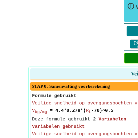
ⓘ
V

Ve
STAP 0: Samenvatting voorberekening
Formule gebruikt
Veilige snelheid op overgangsbochten v
V
= 4.4*0.278*(
R
-70)^0.5
bg/mg
t
Deze formule gebruikt
2
Variabelen
Variabelen gebruikt
Veilige snelheid op overgangsbochten v