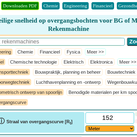
Downloaden PDF
Chemie
Engineering
Financieel
Gezondhe
eilige snelheid op overgangsbochten voor BG of 
Rekenmachine
eering
Chemie
Financieel
Fysica
​Meer >>
el
Chemische technologie
Elektrisch
Elektronica
​Meer >>
nsporttechniek
Bouwpraktijk, planning en beheer
Bouwtechniek
orwegtechniek
Luchthavenplanning en -ontwerp
Wegenbouwku
metrisch ontwerp van spoorlijn
Benodigde materialen per km spoor
rgangscurve
ⓘ
Straal van overgangscurve [R
]
t