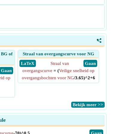
<
 BG of
Straal van overgangscurve voor NG
​ LaTeX
Straal van
​ Gaan
​ Gaan
overgangscurve
= (
Veilige snelheid op
eid op
overgangsbochten voor NG
/3.65)^2+6
​Bekijk meer >>
ule
gscurve
-70)^0.5
​Gaan