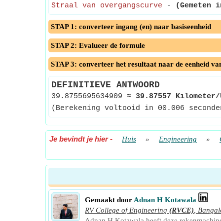
Straal van overgangscurve
-
(Gemeten i
STAP 1: converteer ingang (en) naar basiseenheid
STAP 2: Evalueer de formule
STAP 3: converteer het resultaat naar de eenheid va
DEFINITIEVE ANTWOORD
39.8755695634909
≈
39.87557 Kilometer/
(Berekening voltooid in 00.006 seconde
Je bevindt je hier
-
Huis
»
Engineering
»
Gemaakt door
Adnan H Kotawala
RV College of Engineering
(RVCE)
,
Bangal
Adnan H Kotawala heeft deze rekenmachin