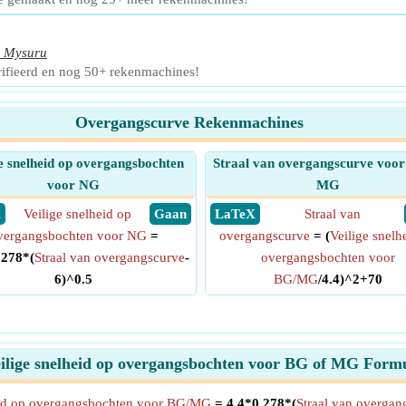
,
Mysuru
ifieerd en nog 50+ rekenmachines!
Overgangscurve Rekenmachines
e snelheid op overgangsbochten
Straal van overgangscurve voor
voor NG
MG
X
Veilige snelheid op
​ Gaan
​ LaTeX
Straal van
vergangsbochten voor NG
=
overgangscurve
= (
Veilige snelh
.278*(
Straal van overgangscurve
-
overgangsbochten voor
6)^0.5
BG/MG
/4.4)^2+70
ilige snelheid op overgangsbochten voor BG of MG Form
eid op overgangsbochten voor BG/MG
= 4.4*0.278*(
Straal van overgan