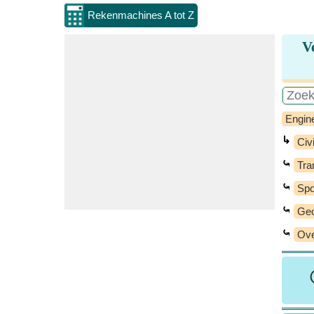
Rekenmachines A tot Z
V
Engin
↳
Civi
⤿
Tra
⤿
Spo
⤿
Geo
⤿
Ove