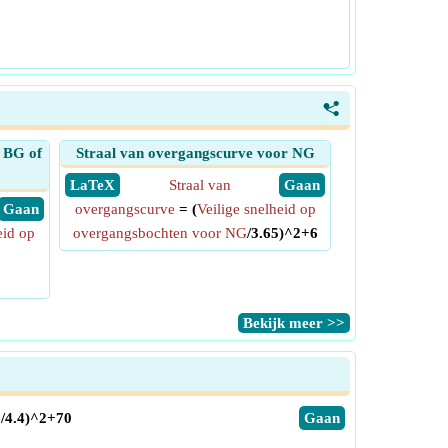
<
 BG of
Straal van overgangscurve voor NG
​ LaTeX
Straal van
​ Gaan
​ Gaan
overgangscurve
= (
Veilige snelheid op
eid op
overgangsbochten voor NG
/3.65)^2+6
​Bekijk meer >>
G
/4.4)^2+70
​Gaan