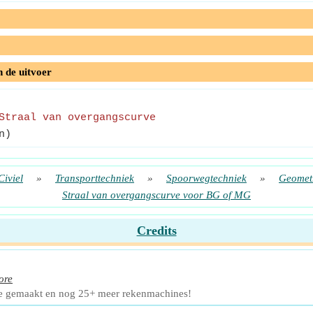
n de uitvoer
Straal van overgangscurve
n)
Civiel
»
Transporttechniek
»
Spoorwegtechniek
»
Geometr
Straal van overgangscurve voor BG of MG
Credits
ore
e gemaakt en nog 25+ meer rekenmachines!