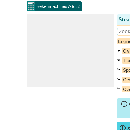
Rekenmachines A tot Z
Str
Engin
↳
Civi
⤿
Tra
⤿
Spo
⤿
Geo
⤿
Ove
ⓘ
ⓘ
S