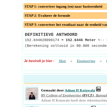
STAP 1: converteer ingang (en) naar basiseenheid
STAP 2: Evalueer de formule
STAP 3: converteer het resultaat naar de eenheid va
DEFINITIEVE ANTWOORD
152.644628099174
≈
152.6446 Meter
<--
(Berekening voltooid in 00.006 seconde
Je bevindt je hier
-
Huis
»
Engineering
»
Gemaakt door
Adnan H Kotawala
RV College of Engineering
(RVCE)
,
Bangal
Adnan H Kotawala heeft deze rekenmachin