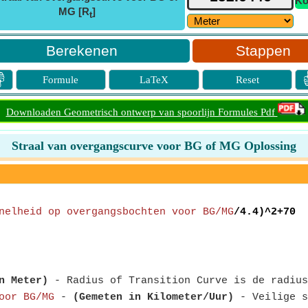
Ko
MG [R
]
t
Stappen

Formule
LaTeX
Reset
Downloaden Geometrisch ontwerp van spoorlijn Formules Pdf
Straal van overgangscurve voor BG of MG Oplossing
nelheid op overgangsbochten voor BG/MG
/4.4)^2+70
n Meter)
- Radius of Transition Curve is de radius
oor BG/MG
-
(Gemeten in Kilometer/Uur)
- Veilige s