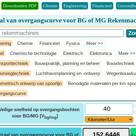
Downloaden PDF
Chemie
Engineering
Financieel
Gezondhe
aal van overgangscurve voor BG of MG Rekenmac
eering
Chemie
Financieel
Fysica
​Meer >>
el
Chemische technologie
Elektrisch
Elektronica
​Meer >>
nsporttechniek
Bouwpraktijk, planning en beheer
Bouwtechniek
orwegtechniek
Luchthavenplanning en -ontwerp
Wegenbouwku
metrisch ontwerp van spoorlijn
Benodigde materialen per km spoor
rgangscurve
Veilige snelheid op overgangsbochten
voor BG/MG [V
]
bg/mg
traal van overgangscurve voor BG of