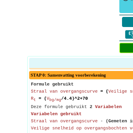

STAP 0: Samenvatting voorberekening
Formule gebruikt
Straal van overgangscurve
= (
Veilige s
R
= (
V
/4.4)^2+70
t
bg/mg
Deze formule gebruikt
2
Variabelen
Variabelen gebruikt
Straal van overgangscurve
-
(Gemeten i
Veilige snelheid op overgangsbochten v