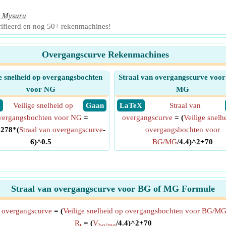
,
Mysuru
ifieerd en nog 50+ rekenmachines!
Overgangscurve Rekenmachines
e snelheid op overgangsbochten
Straal van overgangscurve voor
voor NG
MG
X
Veilige snelheid op
​ Gaan
​ LaTeX
Straal van
vergangsbochten voor NG
=
overgangscurve
= (
Veilige snelh
.278*(
Straal van overgangscurve
-
overgangsbochten voor
6)^0.5
BG/MG
/4.4)^2+70
Straal van overgangscurve voor BG of MG Formule
n overgangscurve
= (
Veilige snelheid op overgangsbochten voor BG/M
R
= (
V
/4.4)^2+70
t
bg/mg