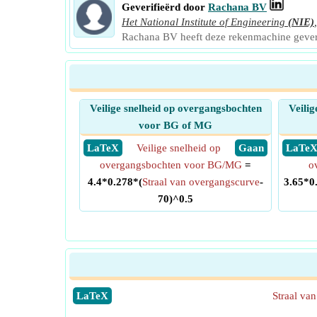
Geverifieërd door
Rachana BV
Het National Institute of Engineering
(NIE)
Rachana BV heeft deze rekenmachine gever
Veilige snelheid op overgangsbochten
Veilig
voor BG of MG
​ LaTeX
Veilige snelheid op
​ Gaan
​ LaTe
overgangsbochten voor BG/MG
=
o
4.4*0.278*(
Straal van overgangscurve
-
3.65*0
70)^0.5
​LaTeX
Straal va