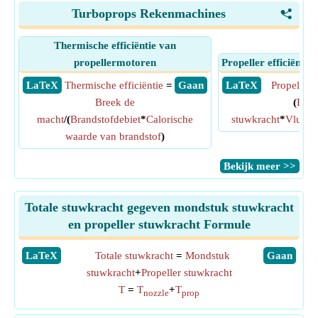
Turboprops Rekenmachines
<
Thermische efficiëntie van
propellermotoren
Propeller efficiënti
​ LaTeX
Thermische efficiëntie
=
​ Gaan
​ LaTeX
Propelleref
Breek de
(
Prop
macht
/(
Brandstofdebiet
*
Calorische
stuwkracht
*
Vlucht
waarde van brandstof
)
​Bekijk meer >>
Totale stuwkracht gegeven mondstuk stuwkracht
en propeller stuwkracht Formule
​LaTeX
Totale stuwkracht
=
Mondstuk
​Gaan
stuwkracht
+
Propeller stuwkracht
T
=
T
+
T
nozzle
prop