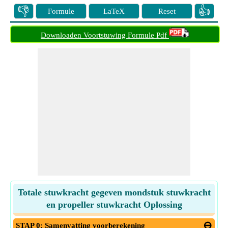
👎
👍
Formule
LaTeX
Reset
Downloaden Voortstuwing Formule Pdf
Totale stuwkracht gegeven mondstuk stuwkracht
en propeller stuwkracht Oplossing
STAP 0: Samenvatting voorberekening