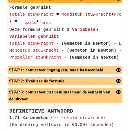
Formule gebruikt
Totale stuwkracht
=
Mondstuk stuwkracht
+
Propel
T
=
T
+
T
nozzle
prop
Deze formule gebruikt
3
Variabelen
Variabelen gebruikt
Totale stuwkracht
-
(Gemeten in Newton)
- De to
Mondstuk stuwkracht
-
(Gemeten in Newton)
- Mon
Propeller stuwkracht
-
(Gemeten in Newton)
- Pr
STAP 1: converteer ingang (en) naar basiseenheid
STAP 2: Evalueer de formule
STAP 3: converteer het resultaat naar de eenheid van
de uitvoer
DEFINITIEVE ANTWOORD
1.71 Kilonewton
<--
Totale stuwkracht
(Berekening voltooid in 00.007 seconden)