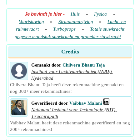
Je bevindt je hier
-
Huis
»
Fysica
»
Voortstuwing
»
Straalaandrijving
»
Lucht- en
ruimtevaart
»
Turboprops
»
Totale stuwkracht
gegeven mondstuk stuwkracht en propeller stuwkracht
Credits
Gemaakt door
Chilvera Bhanu Teja
Instituut voor Luchtvaarttechniek
(IARE)
,
Hyderabad
Chilvera Bhanu Teja heeft deze rekenmachine gemaakt en
nog 300+ meer rekenmachines!
Geverifieërd door
Vaibhav Malani
Nationaal Instituut voor Technologie
(NIT)
,
Tiruchirapalli
Vaibhav Malani heeft deze rekenmachine geverifieerd en nog
200+ rekenmachines!