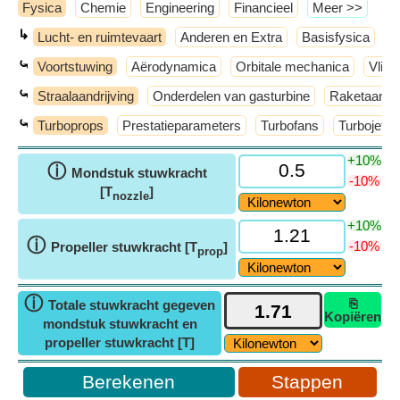
Fysica
Chemie
Engineering
Financieel
​Meer >>
↳
Lucht- en ruimtevaart
Anderen en Extra
Basisfysica
M
⤿
Voortstuwing
Aërodynamica
Orbitale mechanica
Vlie
⤿
Straalaandrijving
Onderdelen van gasturbine
Raketaandri
⤿
Turboprops
Prestatieparameters
Turbofans
Turbojets
+10%
ⓘ
Mondstuk stuwkracht
-10%
[T
]
nozzle
+10%
ⓘ
-10%
Propeller stuwkracht [T
]
prop
ⓘ
⎘
Totale stuwkracht gegeven
Kopiëren
mondstuk stuwkracht en
propeller stuwkracht [T]
Stappen