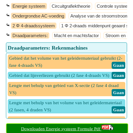
⤿
Energie systeem
Circuitgrafiektheorie
Controle systeem
⤿
Ondergrondse AC-voeding
Analyse van de stroomstroom
⤿
2 Φ 4-draadssysteem
1 Φ 2-draads middenpunt geaard sy
⤿
Draadparameters:
Macht en machtsfactor
Stroom en sp
Draadparameters: Rekenmachines
Gebied dat het volume van het geleidermateriaal gebruikt (2-
fase 4-draads VS)
​ Gaan
Gebied dat lijnverliezen gebruikt (2 fase 4-draads VS)
​ Gaan
Lengte met behulp van gebied van X-sectie (2 fase 4 draad
VS)
​ Gaan
Lengte met behulp van het volume van het geleidermateriaal
(2 fasen, 4 draden VS)
​ Gaan
Lengte met behulp van lijnverliezen (2 Phase 4 Wire US)
​ Gaan
Downloaden Energie systeem Formule Pdf