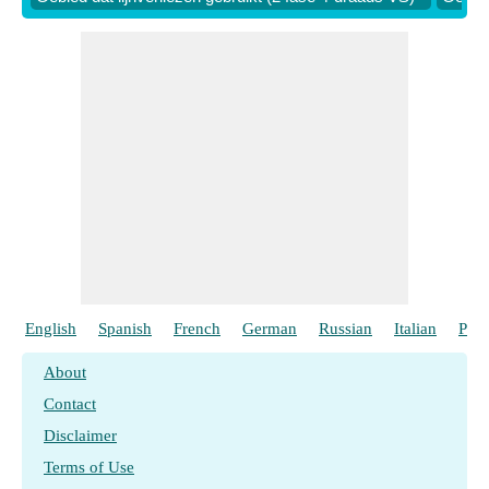
​ Gaan
English
Spanish
French
German
Russian
Italian
Port
About
Contact
Disclaimer
Terms of Use