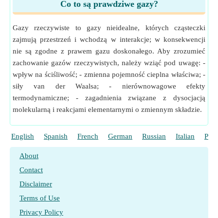
Co to są prawdziwe gazy?
Gazy rzeczywiste to gazy nieidealne, których cząsteczki
zajmują przestrzeń i wchodzą w interakcje; w konsekwencji
nie są zgodne z prawem gazu doskonałego. Aby zrozumieć
zachowanie gazów rzeczywistych, należy wziąć pod uwagę: -
wpływ na ściśliwość; - zmienna pojemność cieplna właściwa; -
siły van der Waalsa; - nierównowagowe efekty
termodynamiczne; - zagadnienia związane z dysocjacją
molekularną i reakcjami elementarnymi o zmiennym składzie.
English
Spanish
French
German
Russian
Italian
Port
About
Contact
Disclaimer
Terms of Use
Privacy Policy