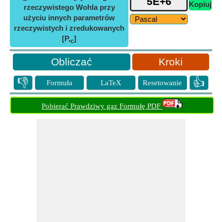
Kopiuj
rzeczywistego Wohla przy
użyciu innych parametrów
rzeczywistych i zredukowanych
[P,
]
c
Kroki
👎
👍
Formuła
LaTeX
Resetowanie
Pobierać Prawdziwy gaz Formułę PDF