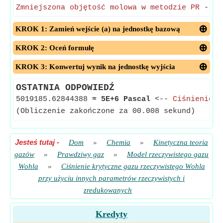
Zmniejszona objętość molowa w metodzie PR
- Zmn
KROK 1: Zamień wejście (a) na jednostkę bazową
KROK 2: Oceń formułę
KROK 3: Konwertuj wynik na jednostkę wyjścia
OSTATNIA ODPOWIEDŹ
5019185.62844388
≈
5E+6 Pascal
<--
Ciśnienie k
(Obliczenie zakończone za 00.008 sekund)
Jesteś tutaj
-
Dom
»
Chemia
»
Kinetyczna teoria
gazów
»
Prawdziwy gaz
»
Model rzeczywistego gazu
Wohla
»
Ciśnienie krytyczne gazu rzeczywistego Wohla
przy użyciu innych parametrów rzeczywistych i
zredukowanych
Kredyty