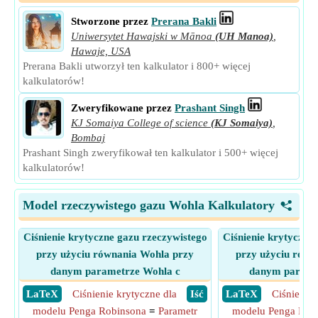
Stworzone przez
Prerana Bakli
Uniwersytet Hawajski w Mānoa
(UH Manoa)
,
Hawaje, USA
Prerana Bakli utworzył ten kalkulator i 800+ więcej
kalkulatorów!
Zweryfikowane przez
Prashant Singh
KJ Somaiya College of science
(KJ Somaiya)
,
Bombaj
Prashant Singh zweryfikował ten kalkulator i 500+ więcej
kalkulatorów!
Model rzeczywistego gazu Wohla Kalkulatory
<
Ciśnienie krytyczne gazu rzeczywistego
Ciśnienie krytyczne
przy użyciu równania Wohla przy
przy użyciu równ
danym parametrze Wohla c
danym parame
​ LaTeX
Ciśnienie krytyczne dla
​ Iść
​ LaTeX
Ciśnienie 
modelu Penga Robinsona
=
Parametr
modelu Penga Rob