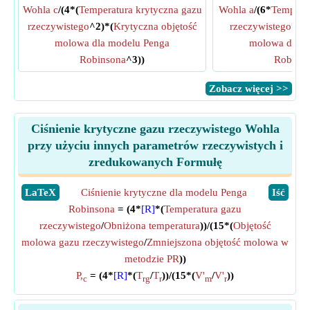
Wohla c
/(4*(
Temperatura krytyczna gazu
Wohla a
/(6*
Temperat
rzeczywistego
^2)*(
Krytyczna objętość
rzeczywistego
*(
Kr
molowa dla modelu Penga
molowa dla m
Robinsona
^3))
Robins
​Zobacz więcej >>
Ciśnienie krytyczne gazu rzeczywistego Wohla
przy użyciu innych parametrów rzeczywistych i
zredukowanych Formułę
​LaTeX
Ciśnienie krytyczne dla modelu Penga
​Iść
Robinsona
= (4*
[R]
*(
Temperatura gazu
rzeczywistego
/
Obniżona temperatura
))/(15*(
Objętość
molowa gazu rzeczywistego
/
Zmniejszona objętość molowa w
metodzie PR
))
P,
= (4*
[R]
*(
T
/
T
))/(15*(
V'
/
V'
))
c
rg
r
m
r