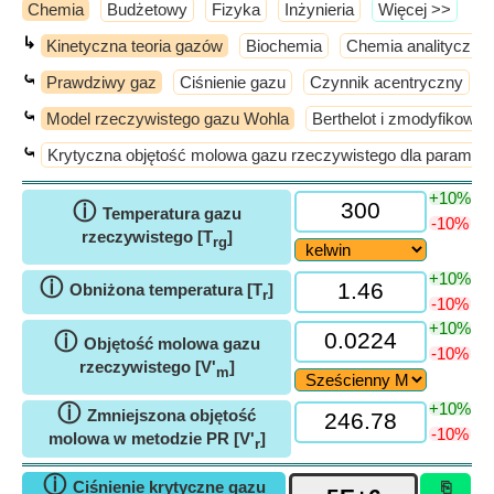
Chemia
Budżetowy
Fizyka
Inżynieria
​Więcej >>
↳
Kinetyczna teoria gazów
Biochemia
Chemia analityczna
⤿
Prawdziwy gaz
Ciśnienie gazu
Czynnik acentryczny
⤿
Model rzeczywistego gazu Wohla
Berthelot i zmodyfikowa
⤿
Krytyczna objętość molowa gazu rzeczywistego dla paramet
+10%
ⓘ
Temperatura gazu
-10%
rzeczywistego [T
]
rg
+10%
ⓘ
Obniżona temperatura [T
]
r
-10%
+10%
ⓘ
Objętość molowa gazu
-10%
rzeczywistego [V'
]
m
+10%
ⓘ
Zmniejszona objętość
-10%
molowa w metodzie PR [V'
]
r
ⓘ
Ciśnienie krytyczne gazu
⎘