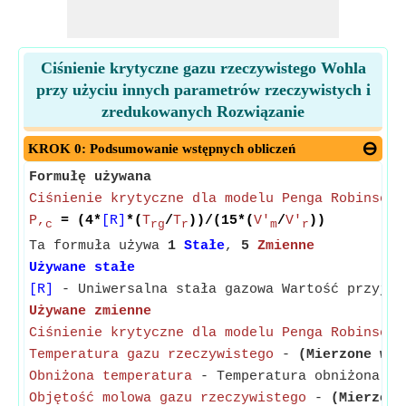
Ciśnienie krytyczne gazu rzeczywistego Wohla
przy użyciu innych parametrów rzeczywistych i
zredukowanych Rozwiązanie
KROK 0: Podsumowanie wstępnych obliczeń
Formułę używana
Ciśnienie krytyczne dla modelu Penga Robinsona
P,
= (4*
[R]
*(
T
/
T
))/(15*(
V'
/
V'
))
c
rg
r
m
r
Ta formuła używa
1
Stałe
,
5
Zmienne
Używane stałe
[R]
- Uniwersalna stała gazowa Wartość przyjęt
Używane zmienne
Ciśnienie krytyczne dla modelu Penga Robinsona
Temperatura gazu rzeczywistego
-
(Mierzone w k
Obniżona temperatura
- Temperatura obniżona to
Objętość molowa gazu rzeczywistego
-
(Mierzone