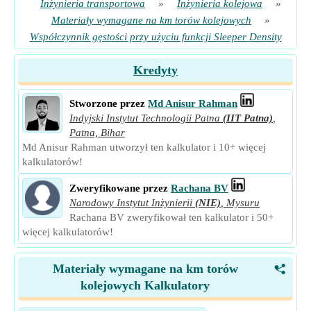
Inżynieria transportowa
»
Inżynieria kolejowa
»
Materiały wymagane na km torów kolejowych
»
Współczynnik gęstości przy użyciu funkcji Sleeper Density
Kredyty
Stworzone przez
Md Anisur Rahman
Indyjski Instytut Technologii Patna
(IIT Patna)
,
Patna, Bihar
Md Anisur Rahman utworzył ten kalkulator i 10+ więcej
kalkulatorów!
Zweryfikowane przez
Rachana BV
Narodowy Instytut Inżynierii
(NIE)
,
Mysuru
Rachana BV zweryfikował ten kalkulator i 50+
więcej kalkulatorów!
Materiały wymagane na km torów
<
kolejowych Kalkulatory