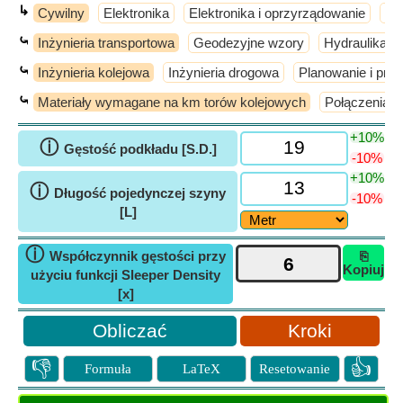
↳
Cywilny
Elektronika
Elektronika i oprzyrządowanie
El
⤿
Inżynieria transportowa
Geodezyjne wzory
Hydraulika i 
⤿
Inżynieria kolejowa
Inżynieria drogowa
Planowanie i proj
⤿
Materiały wymagane na km torów kolejowych
Połączenia s
+10%
ⓘ
Gęstość podkładu [S.D.]
-10%
+10%
ⓘ
Długość pojedynczej szyny
-10%
[L]
ⓘ
Współczynnik gęstości przy
⎘
Kopiuj
użyciu funkcji Sleeper Density
[x]
Kroki
👎
👍
Formuła
LaTeX
Resetowanie