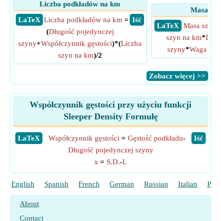
Liczba podkładów na km
Masa szy
​ LaTeX
Liczba podkładów na km
=
​ Iść
​ LaTeX
Masa szyn 
(
Długość pojedynczej
szyn na km
*
Dług
szyny
+
Współczynnik gęstości
)*(
Liczba
szyny
*
Waga szyn
szyn na km
)/2
​Zobacz więcej >>
Współczynnik gęstości przy użyciu funkcji
Sleeper Density Formułę
​LaTeX
Współczynnik gęstości
=
Gęstość podkładu
-
​Iść
Długość pojedynczej szyny
x
=
S.D.
-
L
English
Spanish
French
German
Russian
Italian
Port
About
Contact