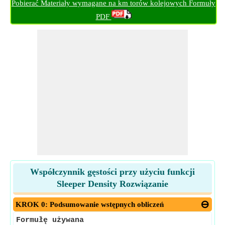
Pobierać Materiały wymagane na km torów kolejowych Formuły
PDF
Współczynnik gęstości przy użyciu funkcji
Sleeper Density Rozwiązanie
KROK 0: Podsumowanie wstępnych obliczeń
Formułę używana