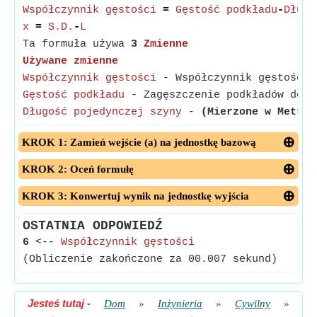
Współczynnik gęstości
=
Gęstość podkładu
-
Długo
x
=
S.D.
-
L
Ta formuła używa
3
Zmienne
Używane zmienne
Współczynnik gęstości
- Współczynnik gęstości t
Gęstość podkładu
- Zagęszczenie podkładów defin
Długość pojedynczej szyny
-
(Mierzone w Metr)
-
KROK 1: Zamień wejście (a) na jednostkę bazową
KROK 2: Oceń formułę
KROK 3: Konwertuj wynik na jednostkę wyjścia
OSTATNIA ODPOWIEDŹ
6
<--
Współczynnik gęstości
(Obliczenie zakończone za 00.007 sekund)
Jesteś tutaj
-
Dom
»
Inżynieria
»
Cywilny
»