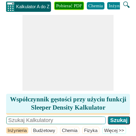
🔍
Pobierać PDF
Chemia
Inżynieria
B
Kalkulator A do Z
Współczynnik gęstości przy użyciu funkcji
Sleeper Density Kalkulator
Inżynieria
Budżetowy
Chemia
Fizyka
​Więcej >>