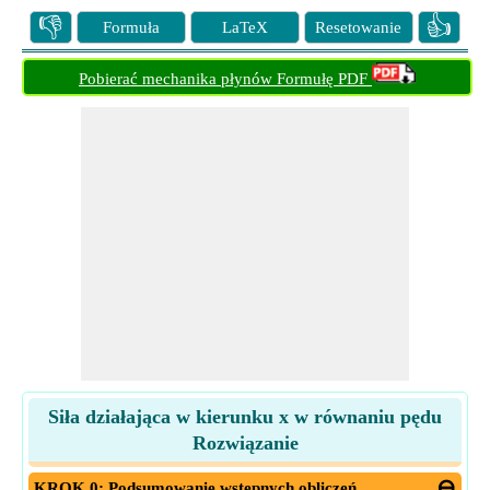
👎
👍
Formuła
LaTeX
Resetowanie
Pobierać mechanika płynów Formułę PDF
Siła działająca w kierunku x w równaniu pędu
Rozwiązanie
KROK 0: Podsumowanie wstępnych obliczeń