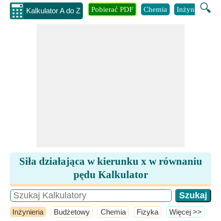
🔍
Pobierać PDF
Chemia
Inżynieria
B
Kalkulator A do Z
Siła działająca w kierunku x w równaniu
pędu Kalkulator
Inżynieria
Budżetowy
Chemia
Fizyka
​Więcej >>