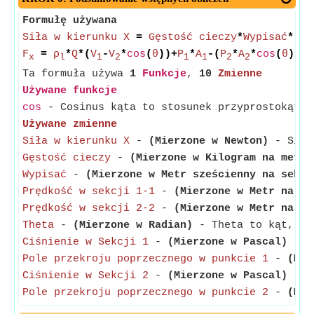
Formułę używana
Siła w kierunku X
=
Gęstość cieczy
*
Wypisać
*(
Pr
F
=
ρ
*
Q
*(
V
-
V
*
cos
(
θ
))+
P
*
A
-(
P
*
A
*
cos
(
θ
))
x
l
1
2
1
1
2
2
Ta formuła używa
1
Funkcje
,
10
Zmienne
Używane funkcje
cos
- Cosinus kąta to stosunek przyprostokątne
Używane zmienne
Siła w kierunku X
-
(Mierzone w Newton)
- Siłę 
Gęstość cieczy
-
(Mierzone w Kilogram na metr 
Wypisać
-
(Mierzone w Metr sześcienny na sekun
Prędkość w sekcji 1-1
-
(Mierzone w Metr na se
Prędkość w sekcji 2-2
-
(Mierzone w Metr na se
Theta
-
(Mierzone w Radian)
- Theta to kąt, któ
Ciśnienie w Sekcji 1
-
(Mierzone w Pascal)
- Ci
Pole przekroju poprzecznego w punkcie 1
-
(Mie
Ciśnienie w Sekcji 2
-
(Mierzone w Pascal)
- Ci
Pole przekroju poprzecznego w punkcie 2
-
(Mie