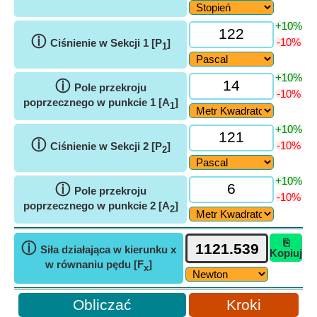
+10%
ⓘ
-10%
Ciśnienie w Sekcji 1 [P
]
1
+10%
ⓘ
Pole przekroju
-10%
poprzecznego w punkcie 1 [A
]
1
+10%
ⓘ
-10%
Ciśnienie w Sekcji 2 [P
]
2
+10%
ⓘ
Pole przekroju
-10%
poprzecznego w punkcie 2 [A
]
2
⎘
ⓘ
Siła działająca w kierunku x
Kopiuj
w równaniu pędu [F
]
x
Kroki