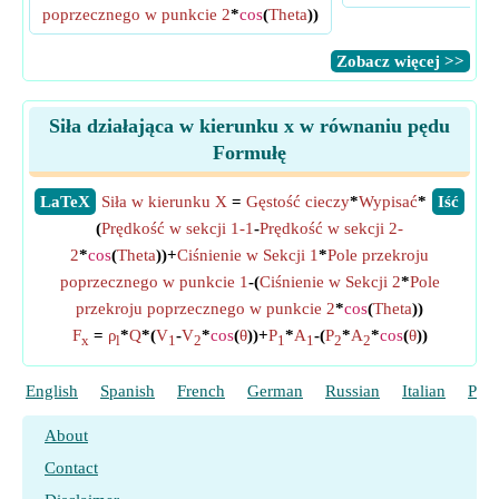
poprzecznego w punkcie 2
*
cos
(
Theta
))
​Zobacz więcej >>
Siła działająca w kierunku x w równaniu pędu
Formułę
​LaTeX
Siła w kierunku X
=
Gęstość cieczy
*
Wypisać
*
​Iść
(
Prędkość w sekcji 1-1
-
Prędkość w sekcji 2-
2
*
cos
(
Theta
))+
Ciśnienie w Sekcji 1
*
Pole przekroju
poprzecznego w punkcie 1
-(
Ciśnienie w Sekcji 2
*
Pole
przekroju poprzecznego w punkcie 2
*
cos
(
Theta
))
F
=
ρ
*
Q
*(
V
-
V
*
cos
(
θ
))+
P
*
A
-(
P
*
A
*
cos
(
θ
))
x
l
1
2
1
1
2
2
English
Spanish
French
German
Russian
Italian
Port
About
Contact