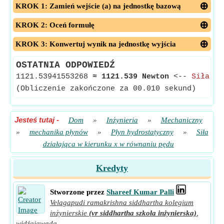
KROK 1: Zamień wejście (a) na jednostkę bazową
KROK 2: Oceń formułę
KROK 3: Konwertuj wynik na jednostkę wyjścia
OSTATNIA ODPOWIEDŹ
1121.53941553268
≈
1121.539 Newton
<--
Siła w 
(Obliczenie zakończone za 00.010 sekund)
Jesteś tutaj
-
Dom
»
Inżynieria
»
Mechaniczny
»
mechanika płynów
»
Płyn hydrostatyczny
»
Siła
działająca w kierunku x w równaniu pędu
Kredyty
Stworzone przez
Shareef Kumar Palli
Velagapudi ramakrishna siddhartha kolegium
inżynierskie
(vr siddhartha szkoła inżynierska)
,
widźajawada