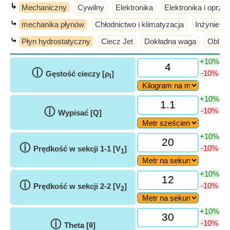
↳
Mechaniczny
Cywilny
Elektronika
Elektronika i oprz
⤿
mechanika płynów
Chłodnictwo i klimatyzacja
Inżynieri
⤿
Płyn hydrostatyczny
Ciecz Jet
Dokładna waga
Oblic
+10%
ⓘ
-10%
Gęstość cieczy [ρ
]
l
+10%
ⓘ
-10%
Wypisać [Q]
+10%
ⓘ
-10%
Prędkość w sekcji 1-1 [V
]
1
+10%
ⓘ
-10%
Prędkość w sekcji 2-2 [V
]
2
+10%
ⓘ
-10%
Theta [θ]