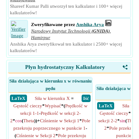
Shareef Kumar Palli utworzył ten kalkulator i 100+ więcej
kalkulatorów!
Zweryfikowane przez
Anshika Arya
Narodowy Instytut Technologii
(GNIDA)
,
Hamirpur
Anshika Arya zweryfikował ten kalkulator i 2500+ więcej
kalkulatorów!
Płyn hydrostatyczny Kalkulatory
<
Siła działająca w kierunku x w równaniu
pędu
Siła działająca w ki
pę
​ LaTeX
Siła w kierunku X
=
​ Iść
Gęstość cieczy
*
Wypisać
*(
Prędkość w
​ LaTeX
Siła w k
sekcji 1-1
-
Prędkość w sekcji 2-
Gęstość cieczy
*
Wyp
2
*
cos
(
Theta
))+
Ciśnienie w Sekcji 1
*
Pole
sekcji 2-2
*
sin
(
Theta
przekroju poprzecznego w punkcie 1
-
2
*
Pole przekroju
(
Ciśnienie w Sekcji 2
*
Pole przekroju
punkcie 2
*