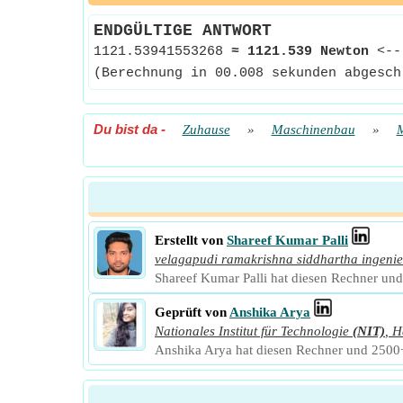
ENDGÜLTIGE ANTWORT
1121.53941553268
≈
1121.539 Newton
<-
(Berechnung in 00.008 sekunden abgesch
Du bist da
-
Zuhause
»
Maschinenbau
»
Erstellt von
Shareef Kumar Palli
velagapudi ramakrishna siddhartha ingeni
Shareef Kumar Palli hat diesen Rechner und 
Geprüft von
Anshika Arya
Nationales Institut für Technologie
(NIT)
,
H
Anshika Arya hat diesen Rechner und 2500+ 