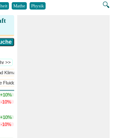
🔍
heit
Mathe
Physik
ft
hr >>
nd Klimaanlage
​Mehr >>
e Fluiddynamik
Druckverhältnisse
​Mehr >>
+10%
-10%
+10%
-10%