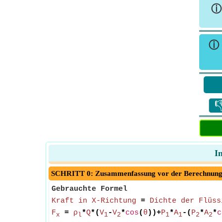
ⓘ

I
SCHRITT 0: Zusammenfassung vor der Berechnun
Gebrauchte Formel
Kraft in X-Richtung
=
Dichte der Flüss
F
=
ρ
*
Q
*(
V
-
V
*
cos
(
θ
))+
P
*
A
-(
P
*
A
*
c
x
l
1
2
1
1
2
2