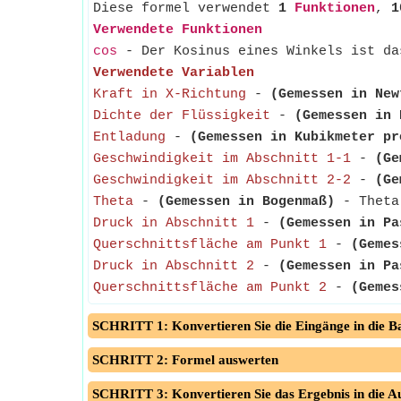
Diese formel verwendet
1
Funktionen
,
1
Verwendete Funktionen
cos
- Der Kosinus eines Winkels ist da
Verwendete Variablen
Kraft in X-Richtung
-
(Gemessen in New
Dichte der Flüssigkeit
-
(Gemessen in 
Entladung
-
(Gemessen in Kubikmeter pr
Geschwindigkeit im Abschnitt 1-1
-
(Ge
Geschwindigkeit im Abschnitt 2-2
-
(Ge
Theta
-
(Gemessen in Bogenmaß)
- Theta 
Druck in Abschnitt 1
-
(Gemessen in Pa
Querschnittsfläche am Punkt 1
-
(Gemes
Druck in Abschnitt 2
-
(Gemessen in Pa
Querschnittsfläche am Punkt 2
-
(Gemes
SCHRITT 1: Konvertieren Sie die Eingänge in die Ba
SCHRITT 2: Formel auswerten
SCHRITT 3: Konvertieren Sie das Ergebnis in die A