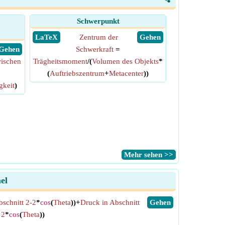
Schwerpunkt
​ LaTeX
Zentrum der
​ Gehen
​ Gehen
Schwerkraft
=
ischen
Trägheitsmoment
/(
Volumen des Objekts
*
(
Auftriebszentrum
+
Metacenter
))
keit
)
​Mehr sehen >>
el
schnitt 2-2
*
cos
(
Theta
))+
Druck in Abschnitt
​Gehen
 2
*
cos
(
Theta
))