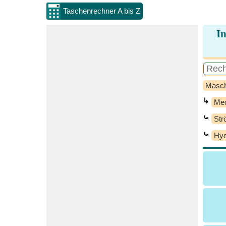
Taschenrechner A bis Z
I
Masch
↳
Mec
⤿
Str
⤿
Hyd