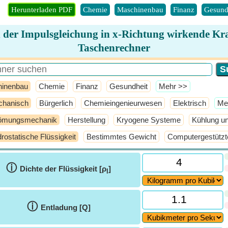
Herunterladen PDF
Chemie
Maschinenbau
Finanz
Gesund
n der Impulsgleichung in x-Richtung wirkende Kra
Taschenrechner
inenbau
Chemie
Finanz
Gesundheit
​Mehr >>
hanisch
Bürgerlich
Chemieingenieurwesen
Elektrisch
​Me
ömungsmechanik
Herstellung
Kryogene Systeme
Kühlung u
rostatische Flüssigkeit
Bestimmtes Gewicht
Computergestützt
ⓘ
Dichte der Flüssigkeit [ρ
]
l
ⓘ
Entladung [Q]