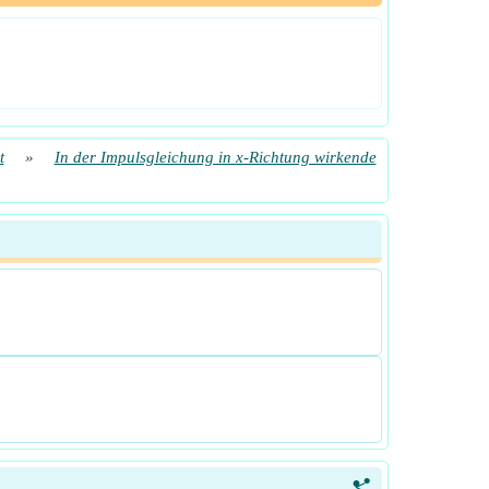
t
»
In der Impulsgleichung in x-Richtung wirkende
<