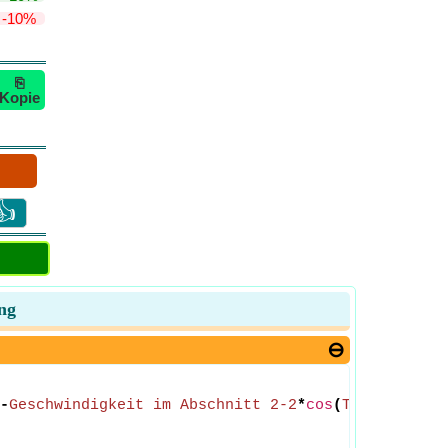
-10%
⎘
Kopie
👍
ng
-
Geschwindigkeit im Abschnitt 2-2
*
cos
(
Theta
))+
Dru