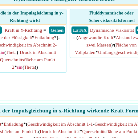
 die in der Impulsgleichung in y-
Fluiddynamische oder
Richtung wirkt
Scherviskositätsformel
X
Kraft in Y-Richtung
=
​ Gehen
​ LaTeX
Dynamische Viskosität
e der Flüssigkeit
*
Entladung
*(-
= (
Angewandte Kraft
*
Abstand zw
chwindigkeit im Abschnitt 2-
zwei Massen
)/(
Fläche von
sin
(
Theta
)-
Druck in Abschnitt
Vollplatten
*
Umfangsgeschwindig
Querschnittsfläche am Punkt
2
*
sin
(
Theta
))
n der Impulsgleichung in x-Richtung wirkende Kraft Form
t
*
Entladung
*(
Geschwindigkeit im Abschnitt 1-1
-
Geschwindigkeit im Ab
sfläche am Punkt 1
-(
Druck in Abschnitt 2
*
Querschnittsfläche am Punkt