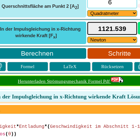
ⓘ
Querschnittsfläche am Punkt 2 [A
]
2
In der Impulsgleichung in x-Richtung
wirkende Kraft [F
]
x
Schritte

Formel
LaTeX
Rücksetzen
Herunterladen Strömungsmechanik Formel Pdf
n der Impulsgleichung in x-Richtung wirkende Kraft Lösu
g
igkeit
*
Entladung
*(
Geschwindigkeit im Abschnitt 1-1
os
(
θ
))