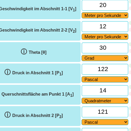
Geschwindigkeit im Abschnitt 1-1 [V
]
1
Geschwindigkeit im Abschnitt 2-2 [V
]
2
ⓘ
Theta [θ]
ⓘ
Druck in Abschnitt 1 [P
]
1
ⓘ
Querschnittsfläche am Punkt 1 [A
]
1
ⓘ
Druck in Abschnitt 2 [P
]
2