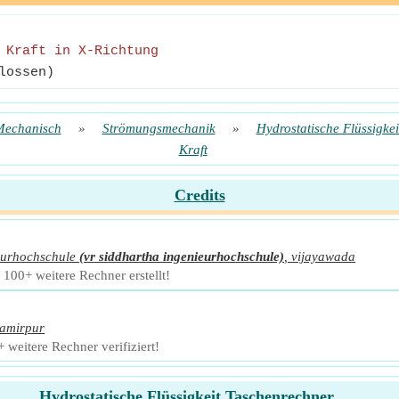
-
Kraft in X-Richtung
lossen)
Mechanisch
»
Strömungsmechanik
»
Hydrostatische Flüssigkei
Kraft
Credits
eurhochschule
(vr siddhartha ingenieurhochschule)
,
vijayawada
100+ weitere Rechner erstellt!
amirpur
weitere Rechner verifiziert!
Hydrostatische Flüssigkeit Taschenrechner