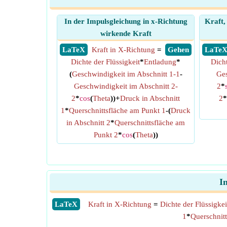
In der Impulsgleichung in x-Richtung
Kraft,
wirkende Kraft
​ LaTeX
Kraft in X-Richtung
=
​ Gehen
​ LaTe
Dichte der Flüssigkeit
*
Entladung
*
Dicht
(
Geschwindigkeit im Abschnitt 1-1
-
Ges
Geschwindigkeit im Abschnitt 2-
2
*
2
*
cos
(
Theta
))+
Druck in Abschnitt
2
*
1
*
Querschnittsfläche am Punkt 1
-(
Druck
in Abschnitt 2
*
Querschnittsfläche am
Punkt 2
*
cos
(
Theta
))
I
​LaTeX
Kraft in X-Richtung
=
Dichte der Flüssigkei
1
*
Querschnitt