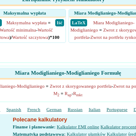
Maksymalna wypłata
Miara Modiglianiego-Modiglia
X
Maksymalna wypłata
=
​ Iść
​ LaTeX
Miara Modiglianiego-
Wartość minimalna
-
Wartość
Modiglianiego
=
Zwrot z skoryg
ytowa
)/
Wartość szczytowa
)*100
portfela
-
Zwrot na portfelu ryn
Miara Modiglianiego-Modiglianiego Formułę
lianiego-Modiglianiego
=
Zwrot z skorygowanego portfela
-
Zwrot na p
M
=
R
-
R
2
ap
mkt
h
Spanish
French
German
Russian
Italian
Portuguese
D
Polecane kalkulatory
Finanse i planowanie:
Kalkulator EMI online
Kalkulator procen
Matematyka podstawowa:
Kalkulator ułamków
Kalkulator śred