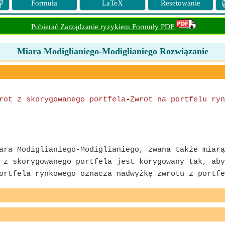

Formuła
LaTeX
Resetowanie
Pobierać Zarządzanie ryzykiem Formuły PDF
Miara Modiglianiego-Modiglianiego Rozwiązanie
rot z skorygowanego portfela
-
Zwrot na portfelu ryn
ra Modiglianiego-Modiglianiego, zwana także miarą
z skorygowanego portfela jest korygowany tak, aby
rtfela rynkowego oznacza nadwyżkę zwrotu z portfe