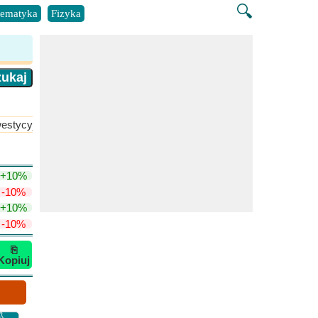
🔍
ematyka
Fizyka
estycyjna
Biznes
​Więcej >>
+10%
-10%
+10%
-10%
⎘
Kopiuj