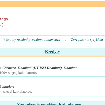
iego
d)
Wspólny rozkład prawdopodobieństwa
»
Zarządzanie ryzykiem
Kredyty
koła Górnicza, Dhanbad
(IIT ISM Dhanbad)
,
Dhanbad
 100+ więcej kalkulatorów!
Bangalore
+ więcej kalkulatorów!
Zarządzanie ryzykiem Kalkulatory