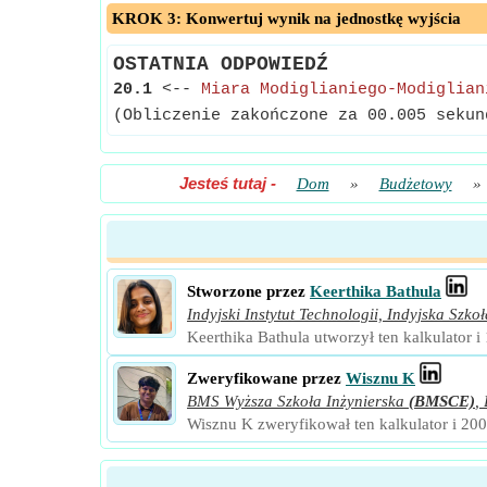
KROK 3: Konwertuj wynik na jednostkę wyjścia
OSTATNIA ODPOWIEDŹ
20.1
<--
Miara Modiglianiego-Modiglian
(Obliczenie zakończone za 00.005 sekun
Jesteś tutaj
-
Dom
»
Budżetowy
»
Stworzone przez
Keerthika Bathula
Indyjski Instytut Technologii, Indyjska Sz
Keerthika Bathula utworzył ten kalkulator i
Zweryfikowane przez
Wisznu K
BMS Wyższa Szkoła Inżynierska
(BMSCE)
,
Wisznu K zweryfikował ten kalkulator i 200