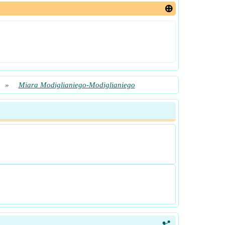
»
Miara Modiglianiego-Modiglianiego
<