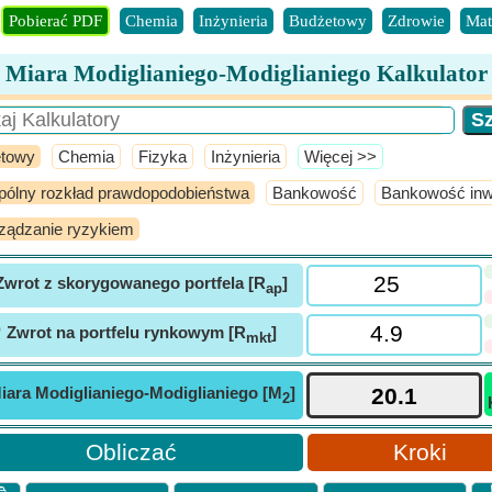
Pobierać PDF
Chemia
Inżynieria
Budżetowy
Zdrowie
Mat
Miara Modiglianiego-Modiglianiego Kalkulator
towy
Chemia
Fizyka
Inżynieria
​Więcej >>
ólny rozkład prawdopodobieństwa
Bankowość
Bankowość inw
ządzanie ryzykiem
Zwrot z skorygowanego portfela [R
]
ap
ⓘ
Zwrot na portfelu rynkowym [R
]
mkt
iara Modiglianiego-Modiglianiego [M
]
2
Kroki