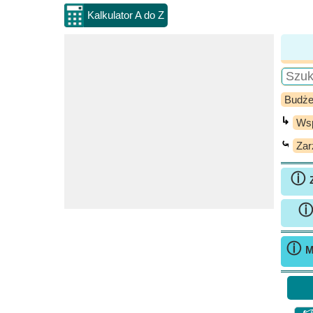
Kalkulator A do Z
Budże
↳
Wsp
⤿
Zar
ⓘ
ⓘ
M