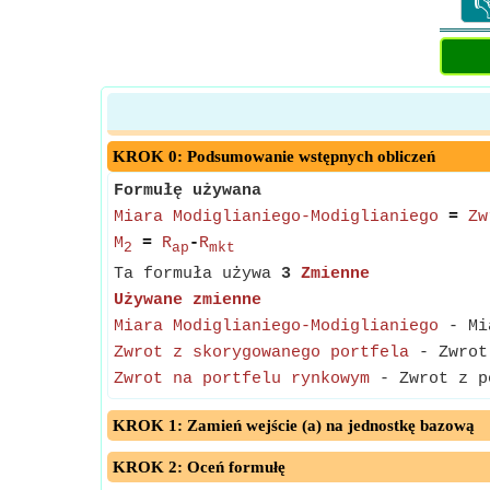

KROK 0: Podsumowanie wstępnych obliczeń
Formułę używana
Miara Modiglianiego-Modiglianiego
=
Zw
M
=
R
-
R
2
ap
mkt
Ta formuła używa
3
Zmienne
Używane zmienne
Miara Modiglianiego-Modiglianiego
- Mia
Zwrot z skorygowanego portfela
- Zwrot 
Zwrot na portfelu rynkowym
- Zwrot z po
KROK 1: Zamień wejście (a) na jednostkę bazową
KROK 2: Oceń formułę