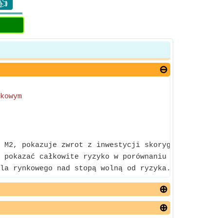
👍
kowym
 M2, pokazuje zwrot z inwestycji skorygowany o ryz
 pokazać całkowite ryzyko w porównaniu z całym ry
la rynkowego nad stopą wolną od ryzyka.