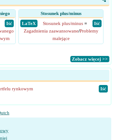
niego
Stosunek plus/minus
​ Iść
​ LaTeX
Stosunek plus/minus
=
​ Iść
owanego
Zagadnienia zaawansowane
/
Problemy
kowym
malejące
​Zobacz więcej >>
ortfelu rynkowym
​Iść
utch
towy
niej