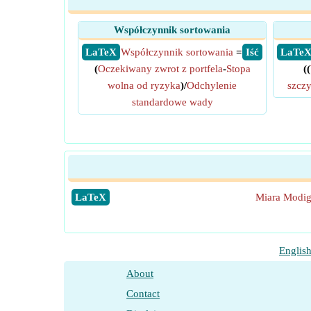
Współczynnik sortowania
​ LaTeX
Współczynnik sortowania
=
​ Iść
​ LaTe
(
Oczekiwany zwrot z portfela
-
Stopa
((
wolna od ryzyka
)/
Odchylenie
szcz
standardowe wady
​LaTeX
Miara Modig
Englis
About
Contact