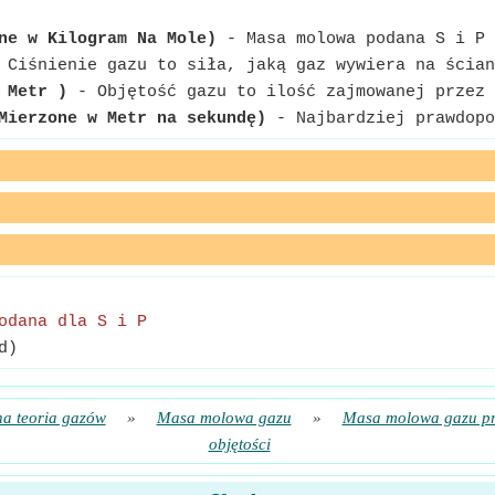
ne w Kilogram Na Mole)
- Masa molowa podana S i P 
Ciśnienie gazu to siła, jaką gaz wywiera na ścian
 Metr )
- Objętość gazu to ilość zajmowanej przez 
Mierzone w Metr na sekundę)
- Najbardziej prawdopo
odana dla S i P
d)
na teoria gazów
»
Masa molowa gazu
»
Masa molowa gazu prz
objętości