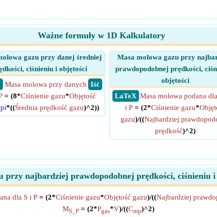
Ważne formuły w 1D Kalkulatory
olowa gazu przy danej średniej
Masa molowa gazu przy najbar
ędkości, ciśnieniu i objętości
prawdopodobnej prędkości, ciśni
objętości
X
Masa molowa przy danych
​ Iść
P
= (8*
Ciśnienie gazu
*
Objętość
​ LaTeX
Masa molowa podana dla
(
pi
*((
Średnia prędkość gazu
)^2))
i P
= (2*
Ciśnienie gazu
*
Objęt
gazu
)/((
Najbardziej prawdopod
prędkość
)^2)
przy najbardziej prawdopodobnej prędkości, ciśnieniu i
na dla S i P
= (2*
Ciśnienie gazu
*
Objętość gazu
)/((
Najbardziej prawd
M
= (2*
P
*
V
)/((
C
)^2)
S_P
gas
mp