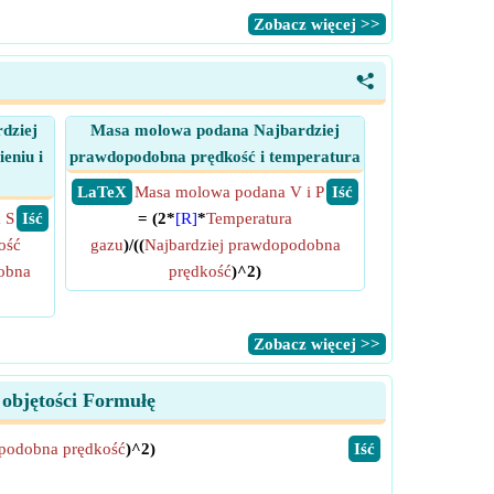
​Zobacz więcej >>
<
dziej
Masa molowa podana Najbardziej
eniu i
prawdopodobna prędkość i temperatura
​ LaTeX
Masa molowa podana V i P
​ Iść
 S
​ Iść
= (2*
[R]
*
Temperatura
ość
gazu
)/((
Najbardziej prawdopodobna
obna
prędkość
)^2)
​Zobacz więcej >>
 objętości Formułę
opodobna prędkość
)^2)
​Iść