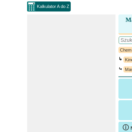
Kalkulator A do Z
Ma
Chem
↳
Kin
⤿
Mas
ⓘ