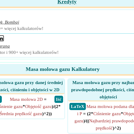
Kredyty
a)
,
Bombaj
0+ więcej kalkulatorów!
mrana
or i 900+ więcej kalkulatorów!
Masa molowa gazu Kalkulatory
olowa gazu przy danej średniej
Masa molowa gazu przy najbar
ości, ciśnieniu i objętości w 2D
prawdopodobnej prędkości, ciśni
objętości
X
Masa molowa 2D
=
​ Iść
śnienie gazu
*
Objętość gazu
)/(2*
​ LaTeX
Masa molowa podana dla
Średnia prędkość gazu
)^2))
i P
= (2*
Ciśnienie gazu
*
Objęt
gazu
)/((
Najbardziej prawdopod
prędkość
)^2)