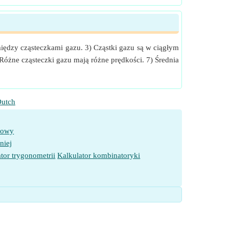
między cząsteczkami gazu. 3) Cząstki gazu są w ciągłym
 Różne cząsteczki gazu mają różne prędkości. 7) Średnia
utch
towy
niej
tor trygonometrii
Kalkulator kombinatoryki