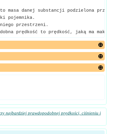
to masa danej substancji podzielona przez ilość s
ki pojemnika.
niego przestrzeni.
dobna prędkość to prędkość, jaką ma maksymalna fra
y najbardziej prawdopodobnej prędkości, ciśnieniu i