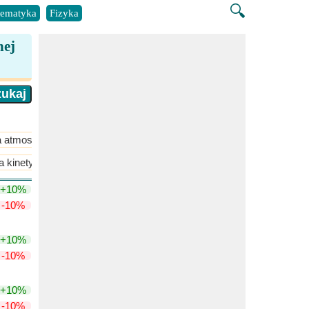
🔍
ematyka
Fizyka
nej
 atmosfery
​Więcej >>
a kinetyczna gazu
​Więcej >>
+10%
-10%
+10%
-10%
+10%
-10%