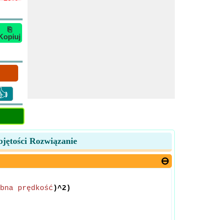
⎘
Kopiuj
👍
bjętości Rozwiązanie
bna prędkość
)^2)