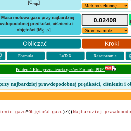
[C
]
mp
ⓘ
Masa molowa gazu przy najbardziej
awdopodobnej prędkości, ciśnieniu i
objętości [M
]
S_P
Kroki

Formuła
LaTeX
Resetowanie
Pobierać Kinetyczna teoria gazów Formułę PDF
zy najbardziej prawdopodobnej prędkości, ciśnieniu i o
ienie gazu
*
Objętość gazu
)/((
Najbardziej prawdopodo