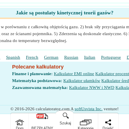
Jakie są postulaty kinetycznej teorii gazów?
a w porównaniu z całkowitą objętością gazu. 2) brak siły przyciągania 
 oraz ze ścianami pojemnika. 5) Zderzenia są doskonale elastyczne. 6)
jonalna do temperatury bezwzględnej.
h
Spanish
French
German
Russian
Italian
Portuguese
D
Polecane kalkulatory
Finanse i planowanie:
Kalkulator EMI online
Kalkulator procen
Matematyka podstawowa:
Kalkulator ułamków
Kalkulator śred
Zaawansowana matematyka:
Kalkulator NWW i NWD
Kalkula
© 2016-2026 calculatoratoz.com A
softUsvista Inc.
venture!
🔍
Szukaj
Dom
BEZPŁATNY
Kategorie
Dzielić