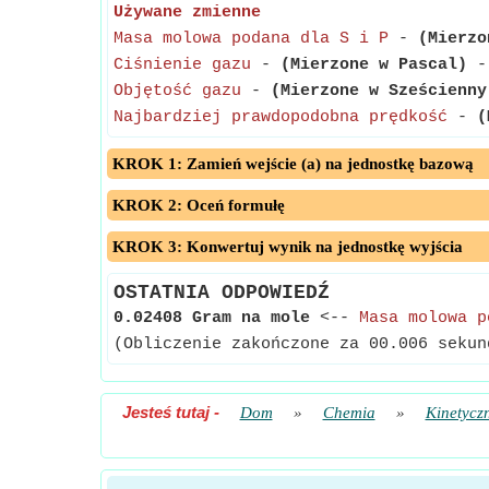
Używane zmienne
Masa molowa podana dla S i P
-
(Mierzo
Ciśnienie gazu
-
(Mierzone w Pascal)
- 
Objętość gazu
-
(Mierzone w Sześcienny
Najbardziej prawdopodobna prędkość
-
(
KROK 1: Zamień wejście (a) na jednostkę bazową
KROK 2: Oceń formułę
KROK 3: Konwertuj wynik na jednostkę wyjścia
OSTATNIA ODPOWIEDŹ
0.02408 Gram na mole
<--
Masa molowa p
(Obliczenie zakończone za 00.006 sekun
Jesteś tutaj
-
Dom
»
Chemia
»
Kinetycz