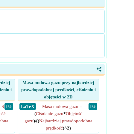
<
dziej
Masa molowa gazu przy najbardziej
eniu i
prawdopodobnej prędkości, ciśnieniu i
objętości w 2D
 S
​ Iść
​ LaTeX
Masa molowa gazu
=
​ Iść
ość
(
Ciśnienie gazu
*
Objętość
obna
gazu
)/((
Najbardziej prawdopodobna
prędkość
)^2)