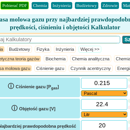
Pobierać PDF
Chemia
Inżynieria
Budżetowy
Zdrowie
Mat
sa molowa gazu przy najbardziej prawdopodob
prędkości, ciśnieniu i objętości Kalkulator
ia
Budżetowy
Fizyka
Inżynieria
​Więcej >>
etyczna teoria gazów
Biochemia
Chemia analityczna
Chemia
a molowa gazu
Ciśnienie gazu
Czynnik acentryczny
Energi
ⓘ
Ciśnienie gazu [P
]
gas
ⓘ
Objętość gazu [V]
Najbardziej prawdopodobna prędkość