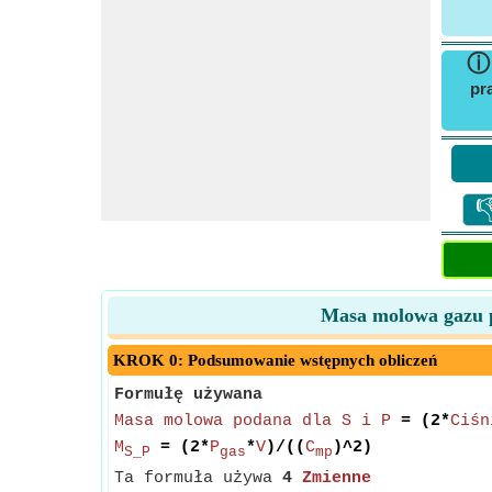
pr

Masa molowa gazu pr
KROK 0: Podsumowanie wstępnych obliczeń
Formułę używana
Masa molowa podana dla S i P
= (2*
Ciśn
M
= (2*
P
*
V
)/((
C
)^2)
S_P
gas
mp
Ta formuła używa
4
Zmienne