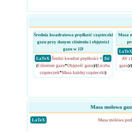
Średnia kwadratowa prędkość cząsteczki
Masa m
gazu przy danym ciśnieniu i objętości
pr
gazu w 1D
​ LaTe
​ LaTeX
Średni kwadrat prędkości
=
​ Iść
AV i 
(
Ciśnienie gazu
*
Objętość gazu
)/(
Liczba
gazu
)/
cząsteczek
*
Masa każdej cząsteczki
)
Masa molowa gazu 
​LaTeX
Masa molowa poda