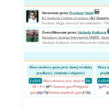
Stworzone przez
Prashant Singh
KJ Somaiya College of science
(KJ Somaiy
Prashant Singh utworzył ten kalkulator i 70
Zweryfikowane przez
Akshada Kulkarni
Narodowy Instytut Informatyki
(NIIT)
,
Nee
Akshada Kulkarni zweryfikował ten kalkulat
Masa molowa gazu przy danej średniej
Masa m
prędkości, ciśnieniu i objętości
prędk
​ LaTeX
Masa molowa przy danych
​ Iść
​ LaTe
AV i P
= (8*
Ciśnienie gazu
*
Objętość
(
pi
*
Ci
gazu
)/(
pi
*((
Średnia prędkość gazu
)^2))
((