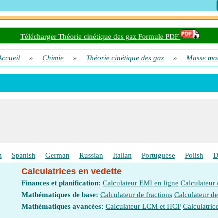
 molaire du gaz compte tenu de la vitesse moyenne, de la pression et d
me
Télécharger Théorie cinétique des gaz Formule PDF
 molaire du gaz compte tenu de la vitesse, de la pression et du volume 
Accueil
»
Chimie
»
Théorie cinétique des gaz
»
Masse mol
probables
 molaire du gaz compte tenu de la vitesse, de la pression et du volume 
probables en 2D
 molaire du gaz donnée Vitesse quadratique moyenne et pression
 molaire du gaz donnée Vitesse quadratique moyenne et température
 molaire du gaz étant donné la vitesse moyenne, la pression et le volu
h
Spanish
German
Russian
Italian
Portuguese
Polish
D
 molaire du gaz étant donné la vitesse quadratique moyenne et la press
Calculatrices en vedette
Finances et planification:
Calculateur EMI en ligne
Calculateur
Mathématiques de base:
Calculateur de fractions
Calculateur d
 molaire du gaz étant donné la vitesse quadratique moyenne et la temp
Mathématiques avancées:
Calculateur LCM et HCF
Calculatric
D