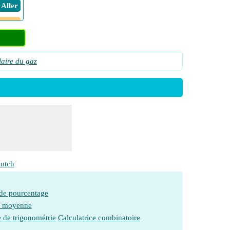
​ Aller
u
​ Aller
les
aire du gaz
​ Aller
les
​ Aller
​ Aller
​ Aller
me en
​ Aller
utch
ion en
​ Aller
 de pourcentage
e moyenne
érature
e de trigonométrie
Calculatrice combinatoire
​ Aller