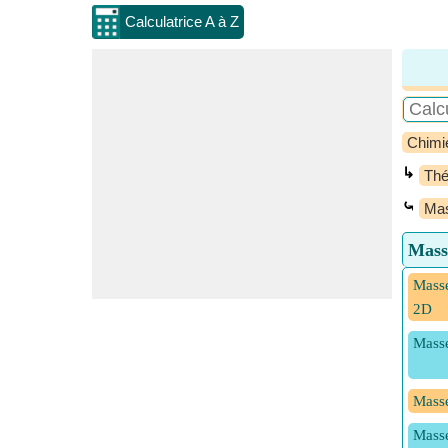
Calculatrice A à Z
Chimi
↳
Thé
⤿
Mas
Mass
Masse
2D
Masse
Masse
Masse