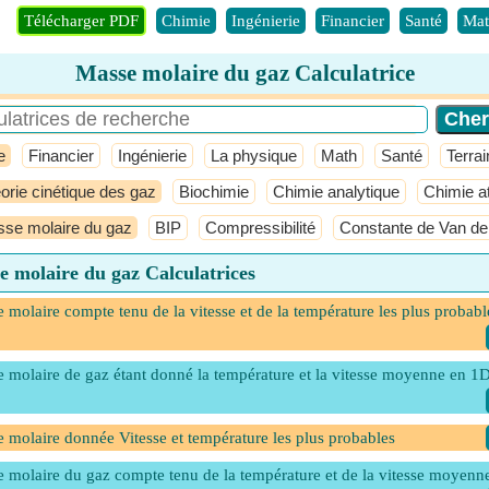
Télécharger PDF
Chimie
Ingénierie
Financier
Santé
Mat
Masse molaire du gaz Calculatrice
e
Financier
Ingénierie
La physique
Math
Santé
Terrai
orie cinétique des gaz
Biochimie
Chimie analytique
Chimie a
se molaire du gaz
BIP
Compressibilité
Constante de Van de
e molaire du gaz Calculatrices
 molaire compte tenu de la vitesse et de la température les plus probabl
 molaire de gaz étant donné la température et la vitesse moyenne en 1
 molaire donnée Vitesse et température les plus probables
 molaire du gaz compte tenu de la température et de la vitesse moyenn