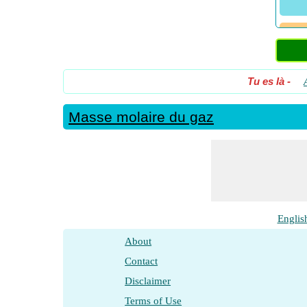
Masse
volu
Masse
Tu es là
-
plus 
Masse
Masse molaire du gaz
plus 
Masse
Masse
Masse
2D
Englis
Masse
About
1D
Contact
Masse
Disclaimer
en 1
Terms of Use