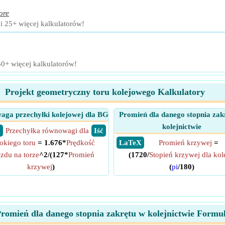
ore
i 25+ więcej kalkulatorów!
50+ więcej kalkulatorów!
Projekt geometryczny toru kolejowego Kalkulatory
ga przechyłki kolejowej dla BG
Promień dla danego stopnia zak
kolejnictwie
X
Przechyłka równowagi dla
​ Iść
okiego toru
= 1.676*
Prędkość
​ LaTeX
Promień krzywej
=
zdu na torze
^2/(127*
Promień
(1720/
Stopień krzywej dla kol
krzywej
)
(
pi
/180)
romień dla danego stopnia zakrętu w kolejnictwie Formu