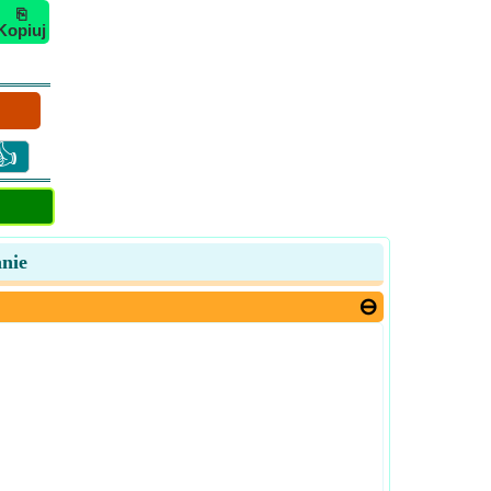
⎘
Kopiuj
👍
anie