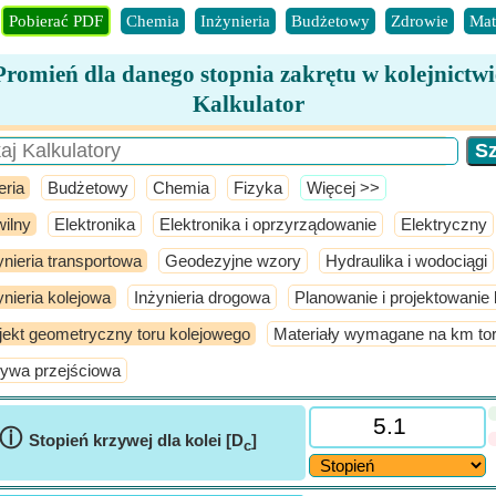
Pobierać PDF
Chemia
Inżynieria
Budżetowy
Zdrowie
Mat
Promień dla danego stopnia zakrętu w kolejnictwi
Kalkulator
eria
Budżetowy
Chemia
Fizyka
​Więcej >>
ilny
Elektronika
Elektronika i oprzyrządowanie
Elektryczny
ynieria transportowa
Geodezyjne wzory
Hydraulika i wodociągi
ynieria kolejowa
Inżynieria drogowa
Planowanie i projektowanie 
jekt geometryczny toru kolejowego
Materiały wymagane na km to
ywa przejściowa
ⓘ
Stopień krzywej dla kolei [D
]
c