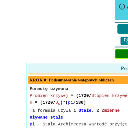
ⓘ

Pro
KROK 0: Podsumowanie wstępnych obliczeń
Formułę używana
Promień krzywej
= (1720/
Stopień krzywe
R
= (1720/
D
)*(
pi
/180)
c
Ta formuła używa
1
Stałe
,
2
Zmienne
Używane stałe
pi
- Stała Archimedesa Wartość przyjęt