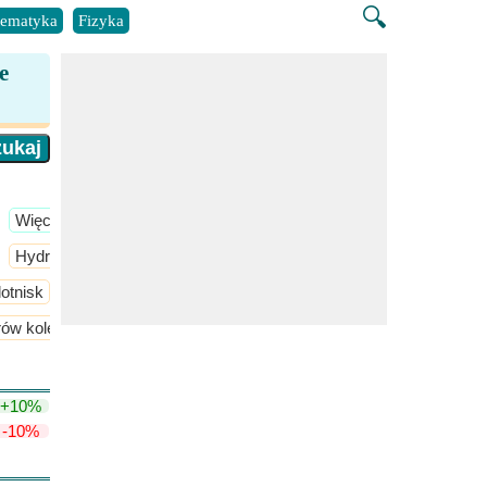
🔍
ematyka
Fizyka
e
​Więcej >>
Hydrologia inżynierska
​Więcej >>
lotnisk
rów kolejowych
Połączenia szynowe, spawanie szyn i podkładów
+10%
-10%