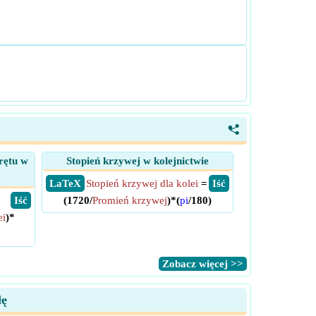
<
rętu w
Stopień krzywej w kolejnictwie
​ LaTeX
Stopień krzywej dla kolei
=
​ Iść
​ Iść
(1720/
Promień krzywej
)*(
pi
/180)
ei
)*
​Zobacz więcej >>
łę