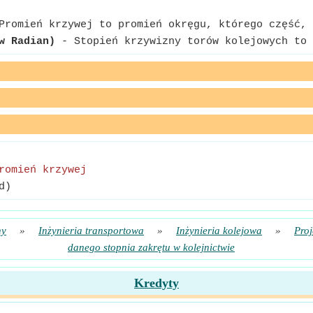
romień krzywej to promień okręgu, którego część, 
w Radian)
- Stopień krzywizny torów kolejowych to 
romień krzywej
d)
ny
»
Inżynieria transportowa
»
Inżynieria kolejowa
»
Proj
danego stopnia zakrętu w kolejnictwie
Kredyty