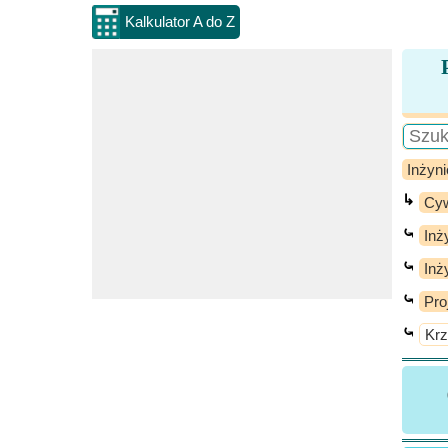
Kalkulator A do Z
Inżyni
↳
Cyw
⤿
Inż
⤿
Inż
⤿
Pro
⤿
Krz