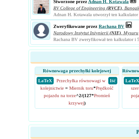
Stworzone przez
Adnan H. Kotawala
RV College of Engineering
(RVCE)
,
Bangal
Adnan H. Kotawala utworzył ten kalkulator 
Zweryfikowane przez
Rachana BV
Narodowy Instytut Inżynierii
(NIE)
,
Mysuru
Rachana BV zweryfikował ten kalkulator i 
Równowaga przechyłki kolejowej
Równowa
​ LaTeX
Przechyłka równowagi w
​ Iść
​ LaTe
kolejnictwie
=
Miernik toru
*
Prędkość
szer
pojazdu na torze
^2/(127*
Promień
poja
krzywej
)
P