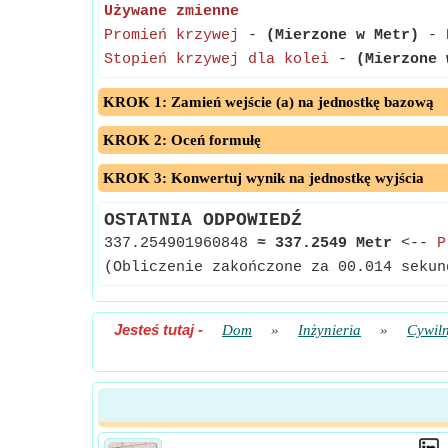
Używane zmienne
Promień krzywej
-
(Mierzone w Metr)
- P
Stopień krzywej dla kolei
-
(Mierzone 
KROK 1: Zamień wejście (a) na jednostkę bazową
KROK 2: Oceń formułę
KROK 3: Konwertuj wynik na jednostkę wyjścia
OSTATNIA ODPOWIEDŹ
337.254901960848
≈
337.2549 Metr
<--
P
(Obliczenie zakończone za 00.014 sekun
Jesteś tutaj
-
Dom
»
Inżynieria
»
Cywil