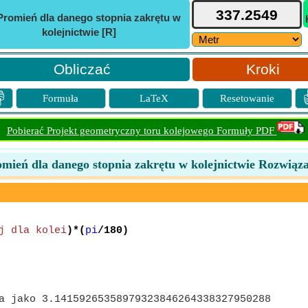
Promień dla danego stopnia zakrętu w
kolejnictwie [R]
Kroki

Formuła
LaTeX
Resetowanie
Pobierać Projekt geometryczny toru kolejowego Formuły PDF
mień dla danego stopnia zakrętu w kolejnictwie Rozwiąz
j dla kolei
)*(
pi
/180)
a jako 3.14159265358979323846264338327950288