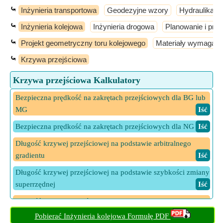
⤿
Inżynieria transportowa
Geodezyjne wzory
Hydraulika i 
⤿
Inżynieria kolejowa
Inżynieria drogowa
Planowanie i proj
⤿
Projekt geometryczny toru kolejowego
Materiały wymagane
⤿
Krzywa przejściowa
Krzywa przejściowa Kalkulatory
Bezpieczna prędkość na zakrętach przejściowych dla BG lub
MG
​ Iść
Bezpieczna prędkość na zakrętach przejściowych dla NG
​ Iść
Długość krzywej przejściowej na podstawie arbitralnego
gradientu
​ Iść
Długość krzywej przejściowej na podstawie szybkości zmiany
superrzędnej
​ Iść
Długość krzywej przejściowej w oparciu o tempo zmian
niedoboru przechyłki
​ Iść
Pobierać Inżynieria kolejowa Formułę PDF