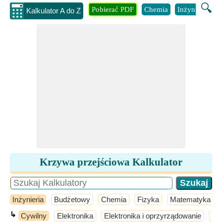
🔍
Pobierać PDF
Chemia
Inżynieria
B
Kalkulator A do Z
Krzywa przejściowa Kalkulator
Inżynieria
Budżetowy
Chemia
Fizyka
Matematyka
↳
Cywilny
Elektronika
Elektronika i oprzyrządowanie
El