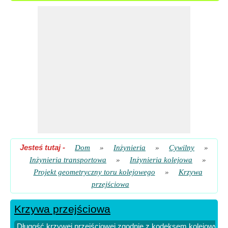
Długość krzywej przejściowej zgodnie z kodeksem
kolejowym
​ Iść
Prędkości z długości krzywych przejściowych dla dużych
prędkości
​ Iść
Prędkości z długości krzywych przejściowych dla prędkości
normalnych
​ Iść
Promień krzywej przejścia dla BG lub MG
​ Iść
Promień krzywej przejściowej dla NG
​ Iść
Jesteś tutaj
-
Dom
»
Inżynieria
»
Cywilny
»
Inżynieria transportowa
»
Inżynieria kolejowa
»
Projekt geometryczny toru kolejowego
»
Krzywa
przejściowa
Krzywa przejściowa
Długość krzywej przejściowej zgodnie z kodeksem kolejowym