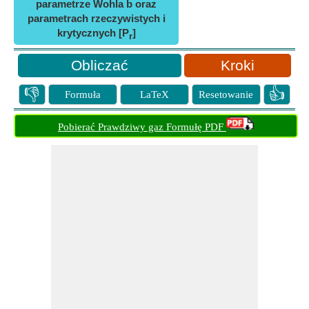
parametrze Wohla b oraz
parametrach rzeczywistych i
krytycznych [P
]
r
Kroki
👎
👍
Formuła
LaTeX
Resetowanie
Pobierać Prawdziwy gaz Formułę PDF