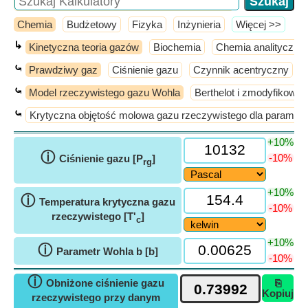
Chemia
Budżetowy
Fizyka
Inżynieria
​Więcej >>
↳
Kinetyczna teoria gazów
Biochemia
Chemia analityczna
⤿
Prawdziwy gaz
Ciśnienie gazu
Czynnik acentryczny
⤿
Model rzeczywistego gazu Wohla
Berthelot i zmodyfikowa
⤿
Krytyczna objętość molowa gazu rzeczywistego dla paramet
+10%
ⓘ
-10%
Ciśnienie gazu [P
]
rg
+10%
ⓘ
Temperatura krytyczna gazu
-10%
rzeczywistego [T'
]
c
+10%
ⓘ
Parametr Wohla b [b]
-10%
ⓘ
Obniżone ciśnienie gazu
⎘
Kopiuj
rzeczywistego przy danym