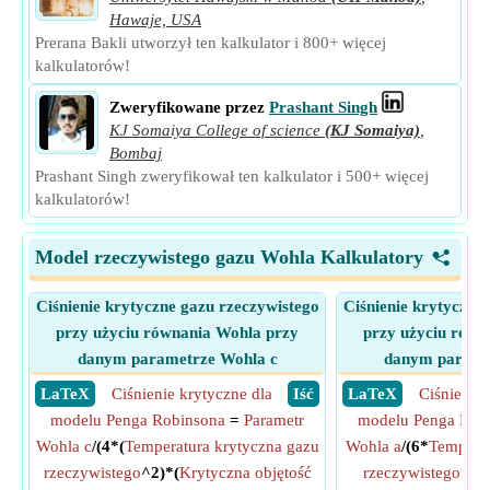
Hawaje, USA
Prerana Bakli utworzył ten kalkulator i 800+ więcej
kalkulatorów!
Zweryfikowane przez
Prashant Singh
KJ Somaiya College of science
(KJ Somaiya)
,
Bombaj
Prashant Singh zweryfikował ten kalkulator i 500+ więcej
kalkulatorów!
Model rzeczywistego gazu Wohla Kalkulatory
<
Ciśnienie krytyczne gazu rzeczywistego
Ciśnienie krytyczne
przy użyciu równania Wohla przy
przy użyciu równ
danym parametrze Wohla c
danym parame
​ LaTeX
Ciśnienie krytyczne dla
​ Iść
​ LaTeX
Ciśnienie 
modelu Penga Robinsona
=
Parametr
modelu Penga Rob
Wohla c
/(4*(
Temperatura krytyczna gazu
Wohla a
/(6*
Temperat
rzeczywistego
^2)*(
Krytyczna objętość
rzeczywistego
*(
Kr