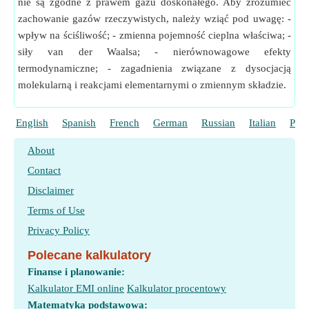
nie są zgodne z prawem gazu doskonałego. Aby zrozumieć
zachowanie gazów rzeczywistych, należy wziąć pod uwagę: -
wpływ na ściśliwość; - zmienna pojemność cieplna właściwa; -
siły van der Waalsa; - nierównowagowe efekty
termodynamiczne; - zagadnienia związane z dysocjacją
molekularną i reakcjami elementarnymi o zmiennym składzie.
English
Spanish
French
German
Russian
Italian
Port
About
Contact
Disclaimer
Terms of Use
Privacy Policy
Polecane kalkulatory
Finanse i planowanie:
Kalkulator EMI online
Kalkulator procentowy
Matematyka podstawowa: