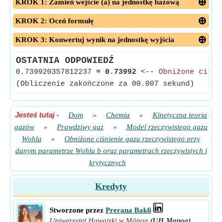
KROK 1: Zamień wejście (a) na jednostkę bazową
KROK 2: Oceń formułę
KROK 3: Konwertuj wynik na jednostkę wyjścia
OSTATNIA ODPOWIEDŹ
0.739920357812237
≈
0.73992
<--
Obniżone ciśni
(Obliczenie zakończone za 00.007 sekund)
Jesteś tutaj
-
Dom
»
Chemia
»
Kinetyczna teoria
gazów
»
Prawdziwy gaz
»
Model rzeczywistego gazu
Wohla
»
Obniżone ciśnienie gazu rzeczywistego przy
danym parametrze Wohla b oraz parametrach rzeczywistych i
krytycznych
Kredyty
Stworzone przez
Prerana Bakli
Uniwersytet Hawajski w Mānoa
(UH Manoa)
,