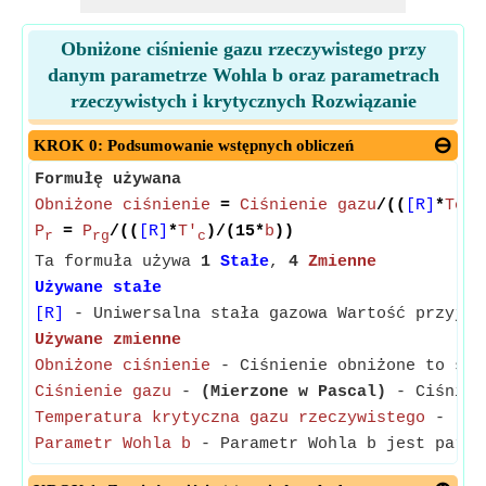
Obniżone ciśnienie gazu rzeczywistego przy
danym parametrze Wohla b oraz parametrach
rzeczywistych i krytycznych Rozwiązanie
KROK 0: Podsumowanie wstępnych obliczeń
Formułę używana
Obniżone ciśnienie
=
Ciśnienie gazu
/((
[R]
*
Temp
P
=
P
/((
[R]
*
T'
)/(15*
b
))
r
rg
c
Ta formuła używa
1
Stałe
,
4
Zmienne
Używane stałe
[R]
- Uniwersalna stała gazowa Wartość przyjęt
Używane zmienne
Obniżone ciśnienie
- Ciśnienie obniżone to sto
Ciśnienie gazu
-
(Mierzone w Pascal)
- Ciśnieni
Temperatura krytyczna gazu rzeczywistego
-
(Mi
Parametr Wohla b
- Parametr Wohla b jest param