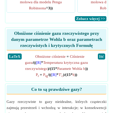
molowa dla modelu Penga
molowa dla m
Robinsona
^3))
Robins
​Zobacz więcej >>
Obniżone ciśnienie gazu rzeczywistego przy
danym parametrze Wohla b oraz parametrach
rzeczywistych i krytycznych Formułę
​LaTeX
Obniżone ciśnienie
=
Ciśnienie
​Iść
gazu
/((
[R]
*
Temperatura krytyczna gazu
rzeczywistego
)/(15*
Parametr Wohla b
))
P
=
P
/((
[R]
*
T'
)/(15*
b
))
r
rg
c
Co to są prawdziwe gazy?
Gazy rzeczywiste to gazy nieidealne, których cząsteczki
zajmują przestrzeń i wchodzą w interakcje; w konsekwencji